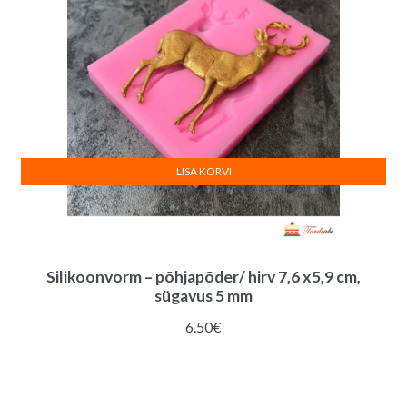
LISA KORVI
Silikoonvorm – põhjapõder/ hirv 7,6 x5,9 cm,
sügavus 5 mm
6.50
€