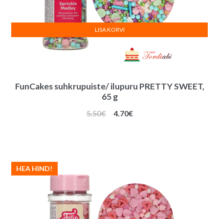
LISA KORVI
FunCakes suhkrupuiste/ ilupuru PRETTY SWEET,
65 g
Algne
Praegune
5.50
€
4.70
€
hind
hind
oli:
on:
5.50€.
4.70€.
HEA HIND!