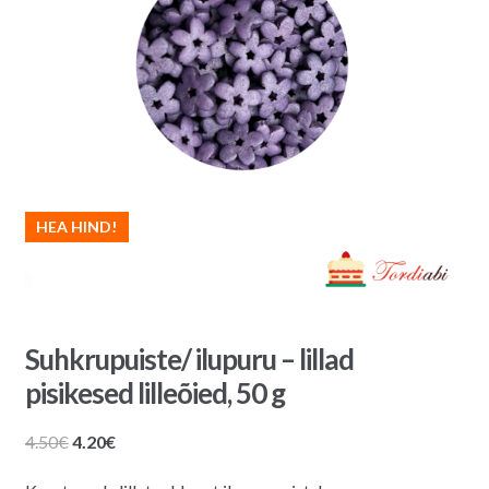
HEA HIND!
Suhkrupuiste/ ilupuru – lillad
pisikesed lilleõied, 50 g
Algne
Praegune
4.50
€
4.20
€
hind
hind