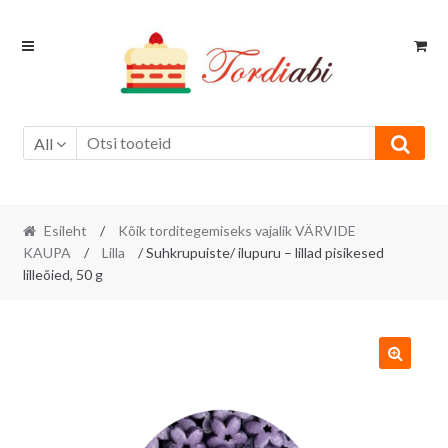
Skip
Skip
to
to
navigation
content
All
Esileht
/
Kõik torditegemiseks vajalik VÄRVIDE
KAUPA
/
Lilla
/ Suhkrupuiste/ ilupuru – lillad pisikesed
lilleõied, 50 g