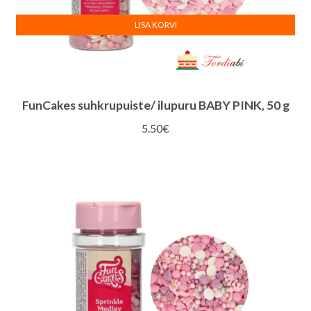
LISA KORVI
FunCakes suhkrupuiste/ ilupuru BABY PINK, 50 g
5.50
€