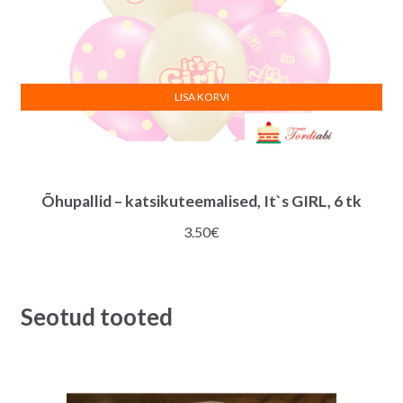
LISA KORVI
Õhupallid – katsikuteemalised, It`s GIRL, 6 tk
3.50
€
Seotud tooted