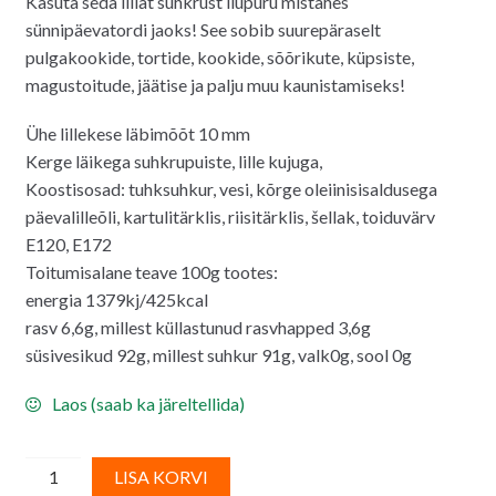
Kasuta seda lillat suhkrust ilupuru mistahes
oli:
on:
sünnipäevatordi jaoks! See sobib suurepäraselt
4.50€.
4.20€.
pulgakookide, tortide, kookide, sõõrikute, küpsiste,
magustoitude, jäätise ja palju muu kaunistamiseks!
Ühe lillekese läbimõõt 10 mm
Kerge läikega suhkrupuiste, lille kujuga,
Koostisosad: tuhksuhkur, vesi, kõrge oleiinisisaldusega
päevalilleõli, kartulitärklis, riisitärklis, šellak, toiduvärv
E120, E172
Toitumisalane teave 100g tootes:
energia 1379kj/425kcal
rasv 6,6g, millest küllastunud rasvhapped 3,6g
süsivesikud 92g, millest suhkur 91g, valk0g, sool 0g
Laos (saab ka järeltellida)
Suhkrupuiste/
A
LISA KORVI