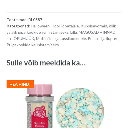
ilupuru
l
-
t
lillad
e
Tootekood:
BL0587
pisikesed
r
Kategooriad:
Halloween
,
Kooli lõpetajale
,
Küpsisevormid, kõik
lilleõied,
n
vajalik piparkookide valmistamiseks
,
Lilla
,
MAGUSAD HINNAD!
50
a
sh LÕPUMÜÜK
,
Muffinitele ja tassikookidele
,
Puisted ja ilupuru
,
g
t
Pulgakookide kaunistamiseks
quantity
i
v
Sulle võib meeldida ka…
e
:
HEA HIND!