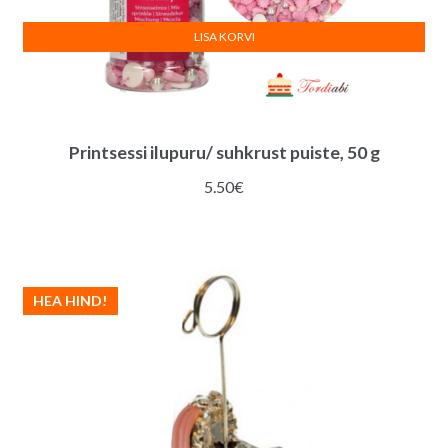
LISA KORVI
Printsessi ilupuru/ suhkrust puiste, 50 g
5.50
€
HEA HIND!