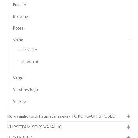
Punane
Roheline
Roosa
Sinine
Helesinine
Tumesinine
Valge
Värviline/ kirju
Vaskne
Kõik vajalik tordi kaunistamiseks/ TORDIKAUNISTUSED
KÜPSETAMISEKS VAJALIK
PEOTARBED