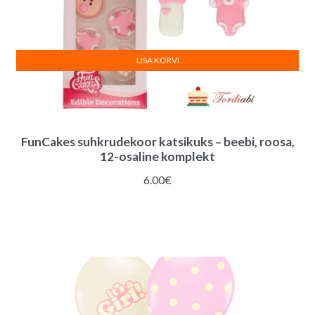
LISA KORVI
FunCakes suhkrudekoor katsikuks – beebi, roosa,
12-osaline komplekt
6.00
€