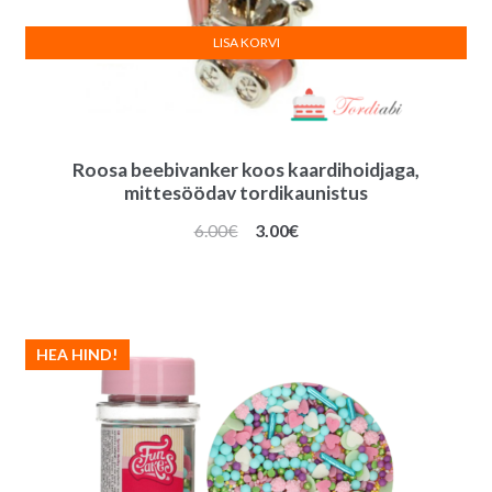
LISA KORVI
Roosa beebivanker koos kaardihoidjaga,
mittesöödav tordikaunistus
Algne
Praegune
6.00
€
3.00
€
hind
hind
oli:
on:
6.00€.
3.00€.
HEA HIND!