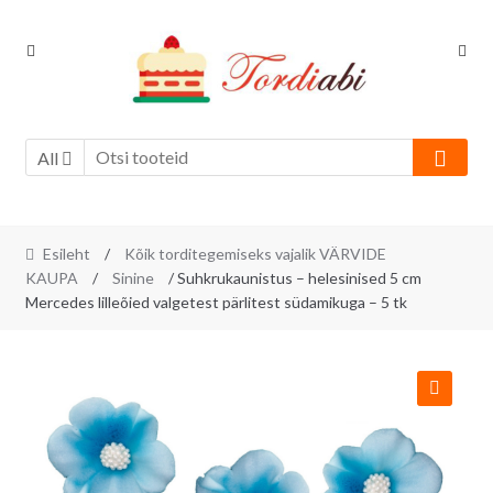
Skip
Skip
to
to
navigation
content
All
Esileht
/
Kõik torditegemiseks vajalik VÄRVIDE
KAUPA
/
Sinine
/ Suhkrukaunistus – helesinised 5 cm
Mercedes lilleõied valgetest pärlitest südamikuga – 5 tk