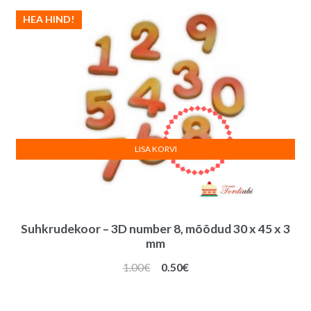
HEA HIND!
LISA KORVI
Suhkrudekoor – 3D number 8, mõõdud 30 x 45 x 3
mm
Algne
Praegune
1.00
€
0.50
€
hind
hind
oli:
on: