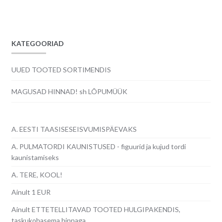
KATEGOORIAD
UUED TOOTED SORTIMENDIS
MAGUSAD HINNAD! sh LÕPUMÜÜK
A. EESTI TAASISESEISVUMISPÄEVAKS
A. PULMATORDI KAUNISTUSED - figuurid ja kujud tordi
kaunistamiseks
A. TERE, KOOL!
Ainult 1 EUR
Ainult ETTETELLITAVAD TOOTED HULGIPAKENDIS,
taskukohasema hinnaga