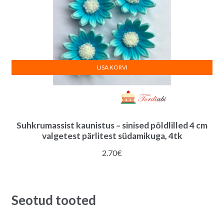
LISA KORVI
Suhkrumassist kaunistus – sinised põldlilled 4 cm
valgetest pärlitest südamikuga, 4tk
2.70
€
Seotud tooted