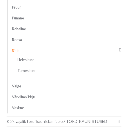
Pruun
Punane
Roheline
Roosa
Sinine
Helesinine
Tumesinine
Valge
Värviline/ kirju
Vaskne
Kõik vajalik tordi kaunistamiseks/ TORDIKAUNISTUSED