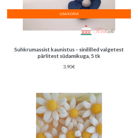
LISA KORVI
Suhkrumassist kaunistus – sinililled valgetest
pärlitest südamikuga, 5 tk
3.90
€