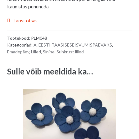
kaunistus pununeda
Laost otsas
Tootekood:
PLM048
Kategooriad:
A. EESTI TAASISESEISVUMISPÄEVAKS
,
Emadepäev
,
Lilled
,
Sinine
,
Suhkrust lilled
Sulle võib meeldida ka…