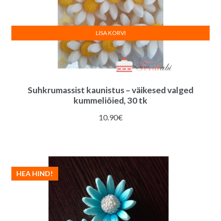
LISA KORVI
Suhkrumassist kaunistus – väikesed valged
kummeliõied, 30 tk
10.90
€
HEA HIND!