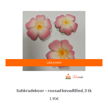
LISA KORVI
Suhkrudekoor – roosad kevadlilled, 3 tk
1.90
€