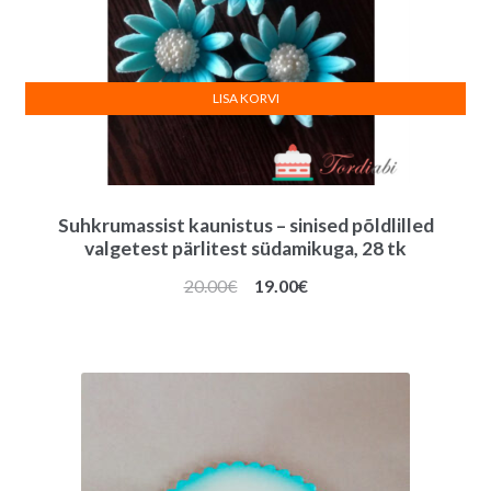
LISA KORVI
Suhkrumassist kaunistus – sinised põldlilled
valgetest pärlitest südamikuga, 28 tk
Algne
Praegune
20.00
€
19.00
€
hind
hind
oli:
on:
20.00€.
19.00€.