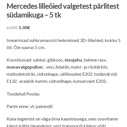
Mercedes lilleõied valgetest pärlitest
südamikuga – 5 tk
Algne
Praegune
6.00
€
5.00
€
hind
hind
Imearmsad suhkrumassist helesinised 3D-lilleõied, kokku 5
oli:
on:
õit. Õie suurus 5 cm.
6.00€.
5.00€.
Koostisosad: suhkur, glükoos,
nisujahu
, taimne rasv,
munavalgepulber
, vesi, želatiin, maisi- ja riisitärklis,
maltodekstriin, sidrunhape, säilitusaine E202, toiduvärvid:
E132, araabik kumm, sidrunihape, konservant E202,
Toodetud Poolas
Parim enne: vt. pakendil
Kuna tegemist on väga õrna kaunistusega, sees soovitame
käest-kätte üleandmist, sest transpordi käigus võib