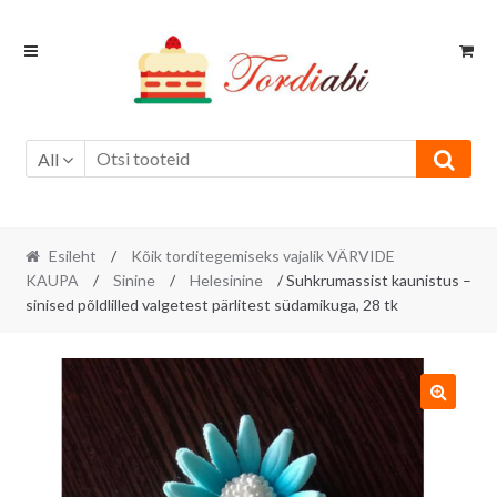
Skip
Skip
to
to
navigation
content
All
Esileht
/
Kõik torditegemiseks vajalik VÄRVIDE
KAUPA
/
Sinine
/
Helesinine
/ Suhkrumassist kaunistus –
sinised põldlilled valgetest pärlitest südamikuga, 28 tk