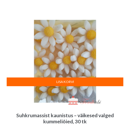
LISA KORVI
Suhkrumassist kaunistus – väikesed valged
kummeliõied, 30 tk