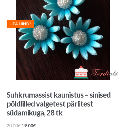
HEA HIND!
Suhkrumassist kaunistus – sinised
põldlilled valgetest pärlitest
südamikuga, 28 tk
Algne
Praegune
20.00
€
19.00
€