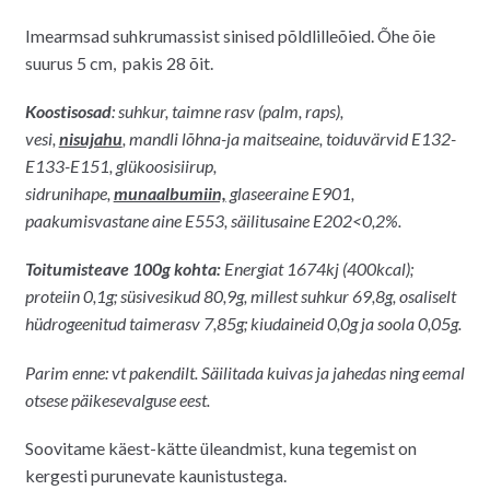
hind
hind
Imearmsad suhkrumassist sinised põldlilleõied. Õhe õie
oli:
on:
suurus 5 cm, pakis 28 õit.
20.00€.
19.00€.
Koostis
osad
: suhkur,
taimne rasv (palm, raps),
vesi,
nisujahu
,
mandli lõhna-ja maitseaine,
toiduvärvid E132-
E133-E151
,
glükoosisiirup,
sidrunihape,
munaalbumiin,
glaseeraine E901,
paakumisvastane aine E553, säilitusaine
E202<0,2%.
Toitumisteave 100g kohta:
Energiat 1674kj (400kcal);
proteiin 0,1g;
süsivesikud 80,9g, millest suhkur 69,8g,
osaliselt
hüdrogeenitud taimerasv 7,85
g;
kiudaineid 0,0g ja soola 0,05g.
Parim enne: vt pakendilt. Säilitada kuivas
ja
jahedas
ning eemal
otsese
päikesevalguse eest.
Soovitame käest-kätte üleandmist, kuna tegemist on
kergesti purunevate kaunistustega.