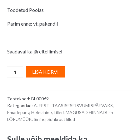
Toodetud Poolas
Parim enne: vt. pakendil
Saadaval ka järeltellimisel
Suhkrumassist
A
LISA KORVI
kaunistus
l
-
t
sinised
e
Tootekood:
BL00069
põldlilled
r
Kategooriad:
A. EESTI TAASISESEISVUMISPÄEVAKS
,
valgetest
n
Emadepäev
,
Helesinine
,
Lilled
,
MAGUSAD HINNAD! sh
pärlitest
a
LÕPUMÜÜK
,
Sinine
,
Suhkrust lilled
südamikuga,
t
28
i
Sulle võib meeldida ka…