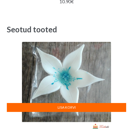
10.90
€
Seotud tooted
LISA KORVI