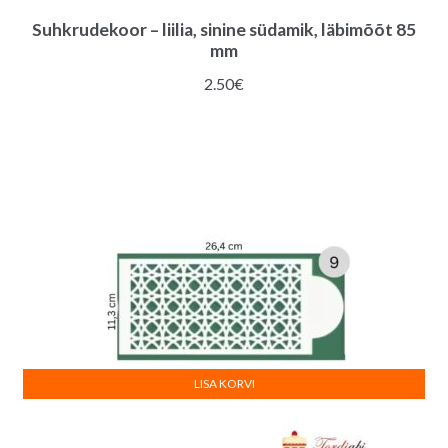
Suhkrudekoor – liilia, sinine südamik, läbimõõt 85
mm
2.50
€
LISA KORVI