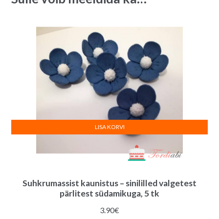
tk
v
quantity
e
:
LISA KORVI
Suhkrumassist kaunistus – sinililled valgetest
pärlitest südamikuga, 5 tk
3.90
€