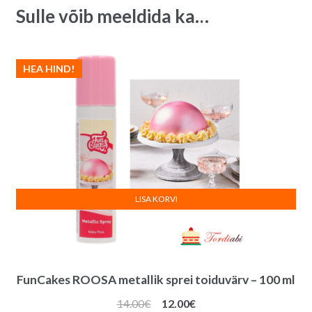
Sulle võib meeldida ka…
i
v
e
HEA HIND!
:
LISA KORVI
FunCakes ROOSA metallik sprei toiduvärv – 100 ml
Algne
Praegune
14.00
€
12.00
€