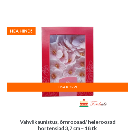
HEA HIND!
LISA KORVI
Vahvlikaunistus, õrnroosad/ heleroosad
hortensiad 3,7 cm – 18 tk