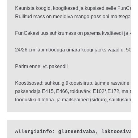
Kaunista koogid, koogikesed ja küpsised selle FunCakes
Rullitud mass on meeldiva mango-passioni maitsega ja s
FunCakesi uus suhkrumass on parema kvaliteedi ja koost
24/26 cm läbimõõduga ümara koogi jaoks vajad u. 500 gram
Parim enne: vt. pakendil

Koostisosad: suhkur, glükoosisiirup, taimne rasvaine (pa
paksendaja E415, E466, toiduvärv: E102*,E172, maitse-ja
looduslikud lõhna- ja maitseained (sidrun), säilitusaine:
Allergiainfo: gluteenivaba, laktoosivab