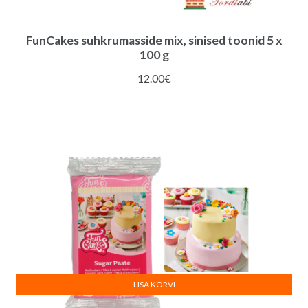
FunCakes suhkrumasside mix, sinised toonid 5 x
100 g
12.00
€
LISA KORVI