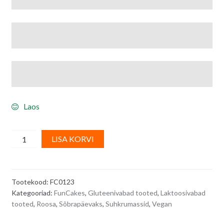
Laos
Suhkrumass,
A
LISA KORVI
heleroosa
l
SWEET
t
PINK
e
Tootekood:
FC0123
-
r
Kategooriad:
FunCakes
,
Gluteenivabad tooted
,
Laktoosivabad
250
n
tooted
,
Roosa
,
Sõbrapäevaks
,
Suhkrumassid
,
Vegan
g
a
quantity
t