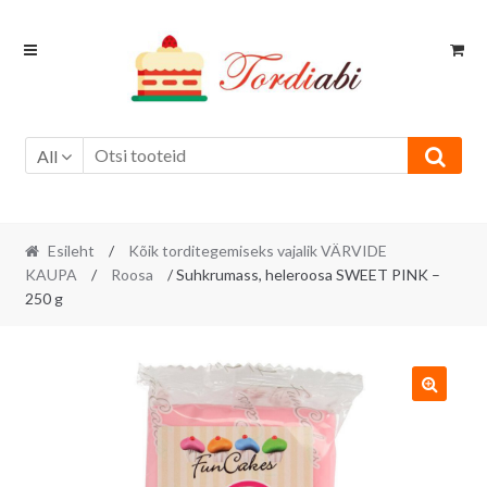
Skip
Skip
to
to
navigation
content
All
Esileht
/
Kõik torditegemiseks vajalik VÄRVIDE
KAUPA
/
Roosa
/ Suhkrumass, heleroosa SWEET PINK –
250 g