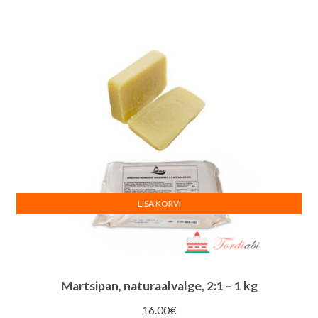
hind
hind
oli:
on:
14.00€.
12.00€.
LISA KORVI
Martsipan, naturaalvalge, 2:1 – 1 kg
16.00
€