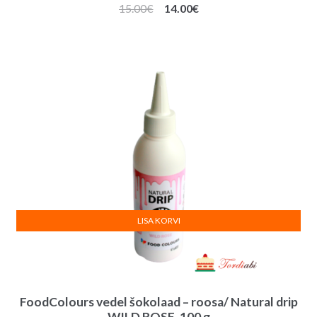
Algne
Praegune
15.00
€
14.00
€
hind
hind
oli:
on:
15.00€.
14.00€.
LISA KORVI
FoodColours vedel šokolaad – roosa/ Natural drip
WILD ROSE, 100 g