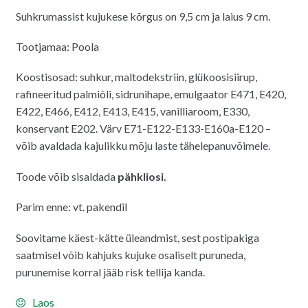
Suhkrumassist kujukese kõrgus on 9,5 cm ja laius 9 cm.
Tootjamaa: Poola
Koostisosad: suhkur, maltodekstriin, glükoosisiirup,
rafineeritud palmiõli, sidrunihape, emulgaator E471, E420,
E422, E466, E412, E413, E415, vanilliaroom, E330,
konservant E202. Värv E71-E122-E133-E160a-E120 –
võib avaldada kajulikku mõju laste tähelepanuvõimele.
Toode võib sisaldada
pähkliosi.
Parim enne: vt. pakendil
Soovitame käest-kätte üleandmist, sest postipakiga
saatmisel võib kahjuks kujuke osaliselt puruneda,
purunemise korral jääb risk tellija kanda.
Laos