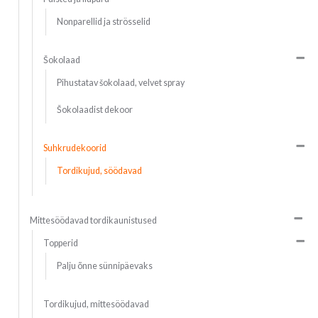
Nonparellid ja strösselid
Šokolaad
Pihustatav šokolaad, velvet spray
Šokolaadist dekoor
Suhkrudekoorid
Tordikujud, söödavad
Mittesöödavad tordikaunistused
Topperid
Palju õnne sünnipäevaks
Tordikujud, mittesöödavad