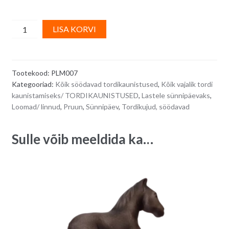
Suhkrudekoor
A
LISA KORVI
-
l
pruun
t
hobune
e
Tootekood:
PLM007
9,5
r
Kategooriad:
Kõik söödavad tordikaunistused
,
Kõik vajalik tordi
x
n
kaunistamiseks/ TORDIKAUNISTUSED
,
Lastele sünnipäevaks
,
9
a
Loomad/ linnud
,
Pruun
,
Sünnipäev
,
Tordikujud, söödavad
cm
t
quantity
i
Sulle võib meeldida ka…
v
e
: