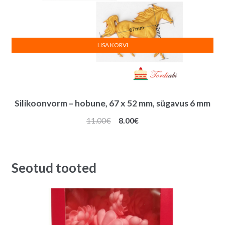
LISA KORVI
Silikoonvorm – hobune, 67 x 52 mm, sügavus 6 mm
Algne
Praegune
11.00
€
8.00
€
hind
hind
oli:
on:
11.00€.
8.00€.
Seotud tooted