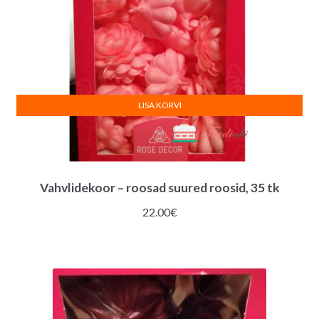
LISA KORVI
Vahvlidekoor – roosad suured roosid, 35 tk
22.00
€