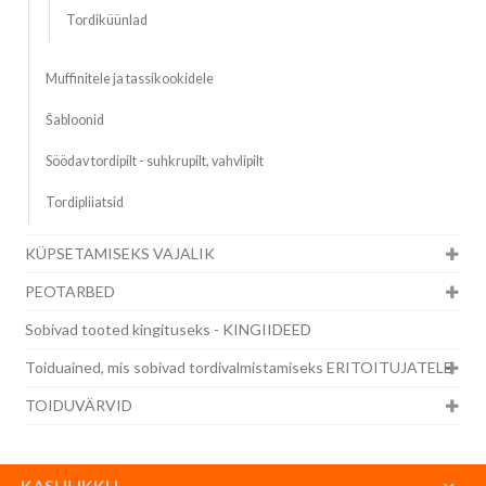
Tordiküünlad
Muffinitele ja tassikookidele
Šabloonid
Söödav tordipilt - suhkrupilt, vahvlipilt
Tordipliiatsid
KÜPSETAMISEKS VAJALIK
PEOTARBED
Sobivad tooted kingituseks - KINGIIDEED
Toiduained, mis sobivad tordivalmistamiseks ERITOITUJATELE
TOIDUVÄRVID
KASULIKKU