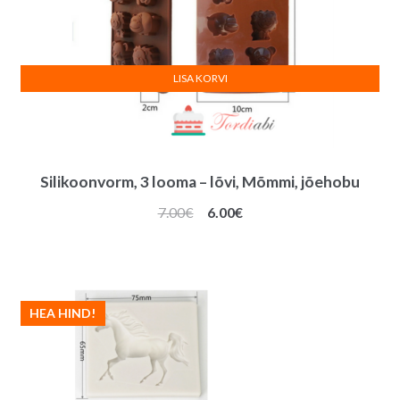
LISA KORVI
Silikoonvorm, 3 looma – lõvi, Mõmmi, jõehobu
Algne
Praegune
7.00
€
6.00
€
hind
hind
oli:
on:
7.00€.
6.00€.
HEA HIND!