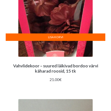
LISA KORVI
Vahvlidekoor – suured läikivad bordoo värvi
käharad roosid, 15 tk
21.00
€