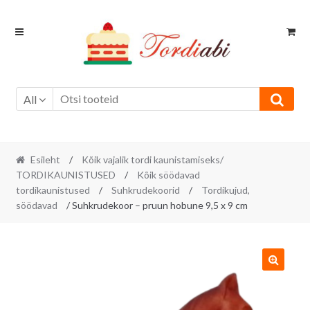
Skip
Skip
to
to
navigation
content
All
Esileht
/
Kõik vajalik tordi kaunistamiseks/
TORDIKAUNISTUSED
/
Kõik söödavad
tordikaunistused
/
Suhkrudekoorid
/
Tordikujud,
söödavad
/ Suhkrudekoor – pruun hobune 9,5 x 9 cm