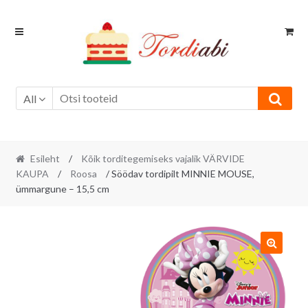
Skip
Skip
to
to
navigation
content
All
Esileht
/
Kõik torditegemiseks vajalik VÄRVIDE
KAUPA
/
Roosa
/ Söödav tordipilt MINNIE MOUSE,
ümmargune – 15,5 cm