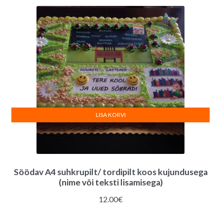
LISA KORVI
Söödav A4 suhkrupilt/ tordipilt koos kujundusega
(nime või teksti lisamisega)
12.00
€