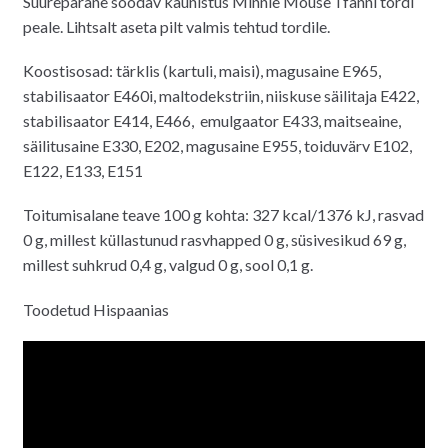
Suurepärane söödav kaunistus Minnie Mouse´i fänni tordi
peale. Lihtsalt aseta pilt valmis tehtud tordile.
Koostisosad: tärklis (kartuli, maisi), magusaine E965,
stabilisaator E460i, maltodekstriin, niiskuse säilitaja E422,
stabilisaator E414, E466, emulgaator E433, maitseaine,
säilitusaine E330, E202, magusaine E955, toiduvärv E102,
E122, E133, E151
Toitumisalane teave 100 g kohta: 327 kcal/1376 kJ, rasvad
0 g, millest küllastunud rasvhapped 0 g, süsivesikud 69 g,
millest suhkrud 0,4 g, valgud 0 g, sool 0,1 g.
Toodetud Hispaanias