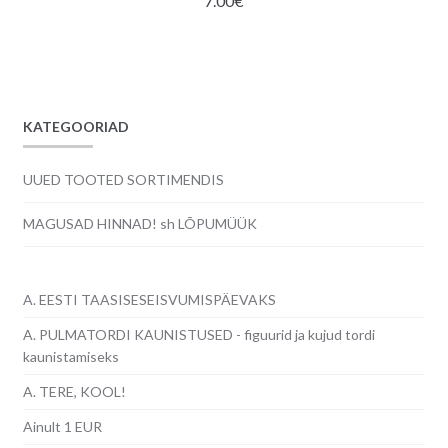
7.00
€
KATEGOORIAD
UUED TOOTED SORTIMENDIS
MAGUSAD HINNAD! sh LÕPUMÜÜK
A. EESTI TAASISESEISVUMISPÄEVAKS
A. PULMATORDI KAUNISTUSED - figuurid ja kujud tordi
kaunistamiseks
A. TERE, KOOL!
Ainult 1 EUR