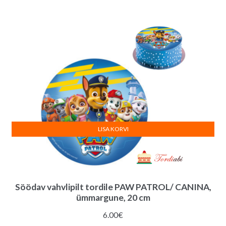
LISA KORVI
Söödav vahvlipilt tordile PAW PATROL/ CANINA,
ümmargune, 20 cm
6.00
€