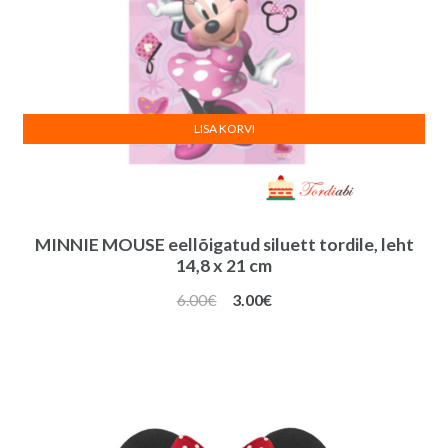
LISA KORVI
MINNIE MOUSE eellõigatud siluett tordile, leht
14,8 x 21 cm
Algne
Praegune
6.00
€
3.00
€
hind
hind
oli:
on:
6.00€.
3.00€.