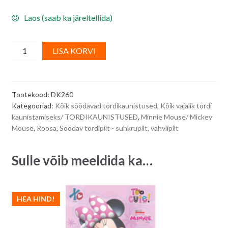
Laos (saab ka järeltellida)
Söödav
A
LISA KORVI
tordipilt
l
MINNIE
t
MOUSE,
e
Tootekood:
DK260
ümmargune
r
Kategooriad:
Kõik söödavad tordikaunistused
,
Kõik vajalik tordi
-
n
kaunistamiseks/ TORDIKAUNISTUSED
,
Minnie Mouse/ Mickey
15,5
a
Mouse
,
Roosa
,
Söödav tordipilt - suhkrupilt, vahvlipilt
cm
t
quantity
i
Sulle võib meeldida ka…
v
e
:
HEA HIND!