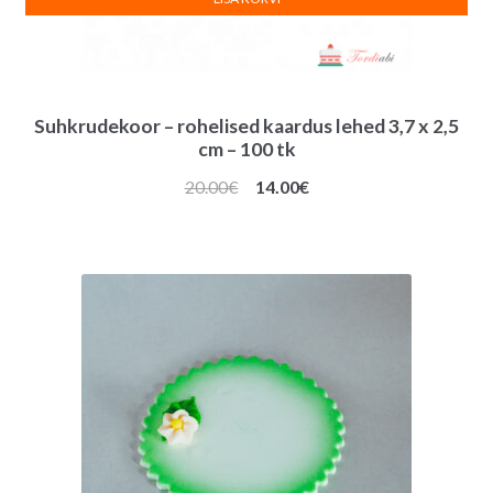
Suhkrudekoor – rohelised kaardus lehed 3,7 x 2,5
cm – 100 tk
Algne
Praegune
20.00
€
14.00
€
hind
hind
oli:
on:
20.00€.
14.00€.