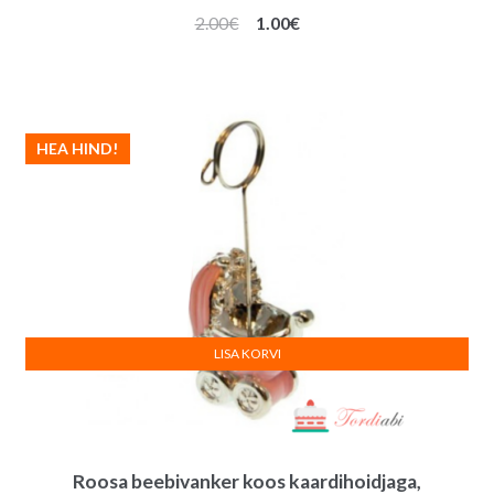
Algne
Praegune
2.00
€
1.00
€
hind
hind
oli:
on:
2.00€.
1.00€.
HEA HIND!
LISA KORVI
Roosa beebivanker koos kaardihoidjaga,