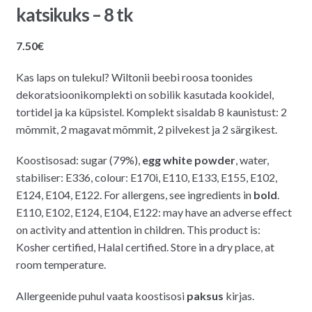
katsikuks – 8 tk
7.50
€
Kas laps on tulekul? Wiltonii beebi roosa toonides
dekoratsioonikomplekti on sobilik kasutada kookidel,
tortidel ja ka küpsistel. Komplekt sisaldab 8 kaunistust: 2
mõmmit, 2 magavat mõmmit, 2 pilvekest ja 2 särgikest.
Koostisosad: sugar (79%),
egg white powder
, water,
stabiliser: E336, colour: E170i, E110, E133, E155, E102,
E124, E104, E122. For allergens, see ingredients in
bold
.
E110, E102, E124, E104, E122: may have an adverse effect
on activity and attention in children. This product is:
Kosher certified, Halal certified. Store in a dry place, at
room temperature.
Allergeenide puhul vaata koostisosi
paksus
kirjas.