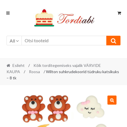
Skip
Skip
to
to
navigation
content
All
Esileht
/
Kõik torditegemiseks vajalik VÄRVIDE
KAUPA
/
Roosa
/ Wilton suhkrudekoorid tüdruku katsikuks
– 8 tk