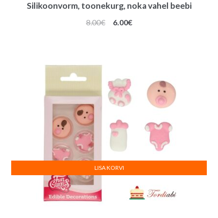
Silikoonvorm, toonekurg, noka vahel beebi
Algne
Praegune
8.00
€
6.00
€
hind
hind
oli:
on:
8.00€.
6.00€.
LISA KORVI