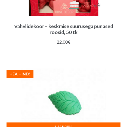
Vahvlidekoor – keskmise suurusega punased
roosid, 50 tk
22.00
€
HEA HIND!
LISA KORVI