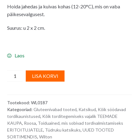
Hoida jahedas ja kuivas kohas (12-20°C), mis on vaba
päikesevalgusest.
Suurus: u 2 x 2 cm.
Laos
Wilton
A
LISA KORVI
suhkrudekoorid
l
tüdruku
t
katsikuks
e
Tootekood:
WL0187
-
r
Kategooriad:
Gluteenivabad tooted
,
Katsikud
,
Kõik söödavad
8
n
tordikaunistused
,
Kõik torditegemiseks vajalik TEEMADE
tk
a
KAUPA
,
Roosa
,
Toiduained, mis sobivad tordivalmistamiseks
quantity
t
ERITOITUJATELE
,
Tüdruku katsikuks
,
UUED TOOTED
i
SORTIMENDIS
,
Wilton