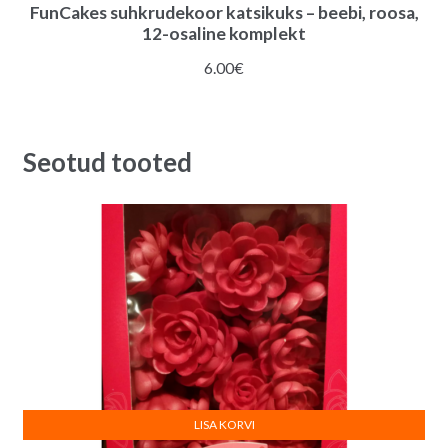
FunCakes suhkrudekoor katsikuks – beebi, roosa,
12-osaline komplekt
6.00
€
Seotud tooted
LISA KORVI