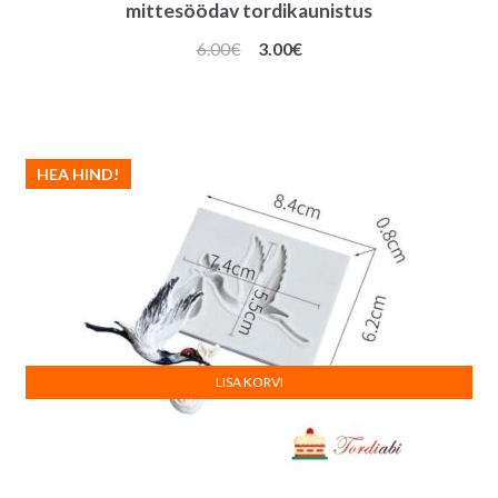
mittesöödav tordikaunistus
Algne
Praegune
6.00
€
3.00
€
hind
hind
oli:
on:
6.00€.
3.00€.
HEA HIND!
LISA KORVI