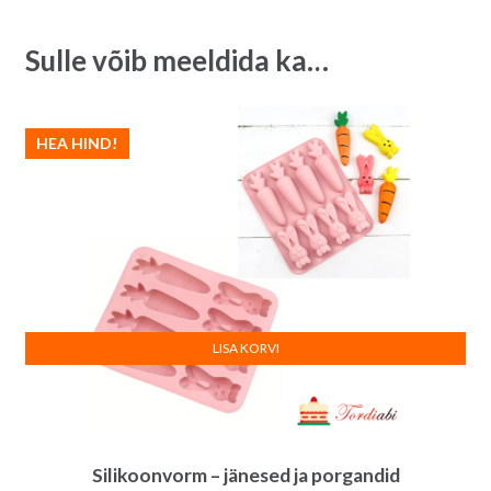
v
e
Sulle võib meeldida ka…
:
HEA HIND!
LISA KORVI
Silikoonvorm – jänesed ja porgandid