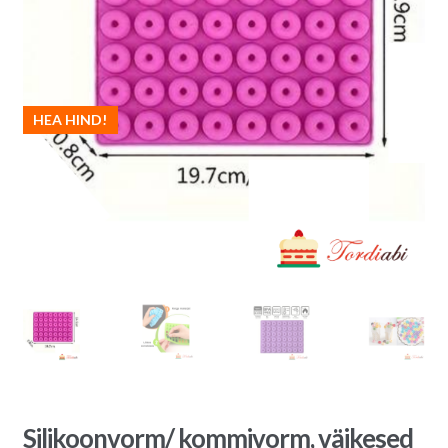
HEA HIND!
Silikoonvorm/ kommivorm, väikesed