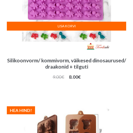
LISA KORVI
Silikoonvorm/ kommivorm, väikesed dinosaurused/
draakonid + tilguti
Algne
Praegune
9.00
€
8.00
€
hind
hind
oli:
on:
9.00€.
8.00€.
HEA HIND!