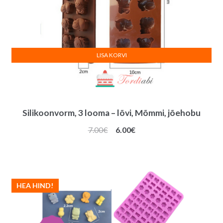
LISA KORVI
Silikoonvorm, 3 looma – lõvi, Mõmmi, jõehobu
Algne
Praegune
7.00
€
6.00
€
hind
hind
oli:
on:
7.00€.
6.00€.
HEA HIND!