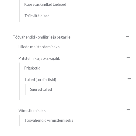
Küpsetuskindlad täidised
Trühvlitäidised
Töövahendid kondiitrile ja pagarile
Lillede meisterdamiseks
Pritstehnika jaoks vajalik
Pritskotid
Tülled (tordipritsid)
Suured tülled
Viimistlemiseks
Töövahendid viimistlemiseks