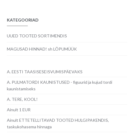
8.00€.
6.00€.
KATEGOORIAD
UUED TOOTED SORTIMENDIS
MAGUSAD HINNAD! sh LÕPUMÜÜK
A. EESTI TAASISESEISVUMISPÄEVAKS
A. PULMATORDI KAUNISTUSED - figuurid ja kujud tordi
kaunistamiseks
A. TERE, KOOL!
Ainult 1 EUR
Ainult ETTETELLITAVAD TOOTED HULGIPAKENDIS,
taskukohasema hinnaga