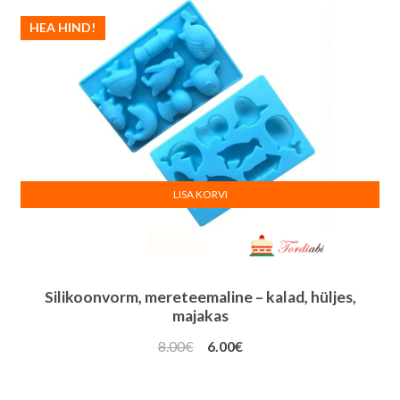
HEA HIND!
LISA KORVI
Silikoonvorm, mereteemaline – kalad, hüljes,
majakas
Algne
Praegune
8.00
€
6.00
€
hind
hind
oli:
on: