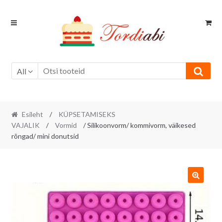
Skip
Skip
to
to
navigation
content
All
Esileht
/
KÜPSETAMISEKS
VAJALIK
/
Vormid
/ Silikoonvorm/ kommivorm, väikesed
rõngad/ mini donutsid