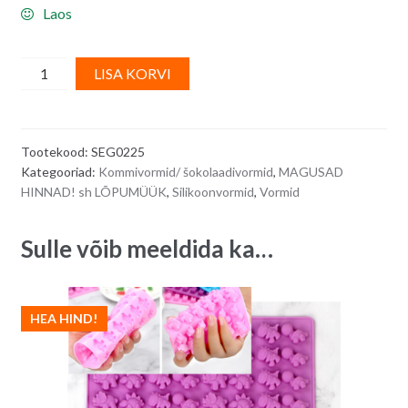
Laos
Silikoonvorm/
A
LISA KORVI
kommivorm,
l
väikesed
t
rõngad/
e
Tootekood:
SEG0225
mini
r
Kategooriad:
Kommivormid/ šokolaadivormid
,
MAGUSAD
donutsid
n
HINNAD! sh LÕPUMÜÜK
,
Silikoonvormid
,
Vormid
quantity
a
t
Sulle võib meeldida ka…
i
v
e
:
HEA HIND!