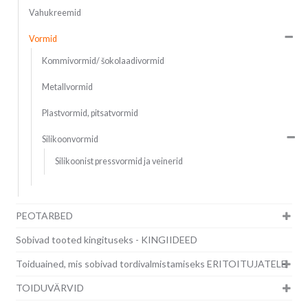
Vahukreemid
Vormid
Kommivormid/ šokolaadivormid
Metallvormid
Plastvormid, pitsatvormid
Silikoonvormid
Silikoonist pressvormid ja veinerid
PEOTARBED
Sobivad tooted kingituseks - KINGIIDEED
Toiduained, mis sobivad tordivalmistamiseks ERITOITUJATELE
TOIDUVÄRVID