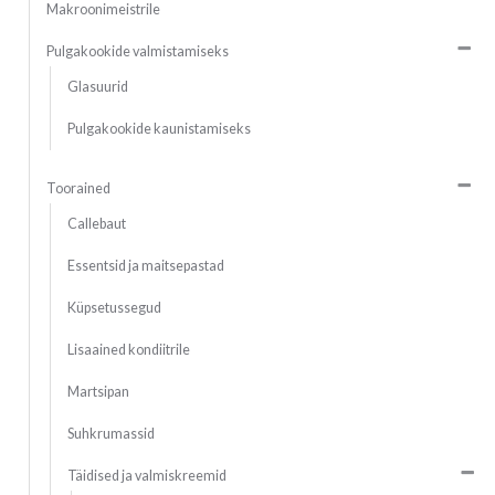
Makroonimeistrile
Pulgakookide valmistamiseks
Glasuurid
Pulgakookide kaunistamiseks
Toorained
Callebaut
Essentsid ja maitsepastad
Küpsetussegud
Lisaained kondiitrile
Martsipan
Suhkrumassid
Täidised ja valmiskreemid