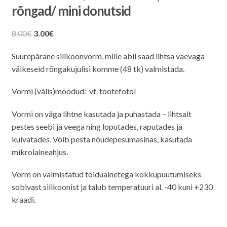
rõngad/ mini donutsid
Algne
Praegune
8.00
€
3.00
€
hind
hind
Suurepärane silikoonvorm, mille abil saad lihtsa vaevaga
oli:
on:
väikeseid rõngakujulisi komme (48 tk) valmistada.
8.00€.
3.00€.
Vormi (välis)mõõdud
: vt. tootefotol
Vormi on väga lihtne kasutada ja puhastada – lihtsalt
pestes seebi ja veega ning loputades, raputades ja
kuivatades. Võib pesta nõudepesumasinas, kasutada
mikrolaineahjus.
Vorm on valmistatud toiduainetega kokkupuutumiseks
sobivast silikoonist ja talub temperatuuri al. -40 kuni +230
kraadi.