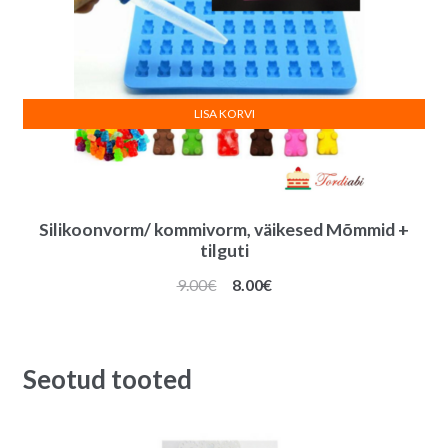
LISA KORVI
Silikoonvorm/ kommivorm, väikesed Mõmmid +
tilguti
Algne
Praegune
9.00
€
8.00
€
hind
hind
oli:
on:
9.00€.
8.00€.
Seotud tooted