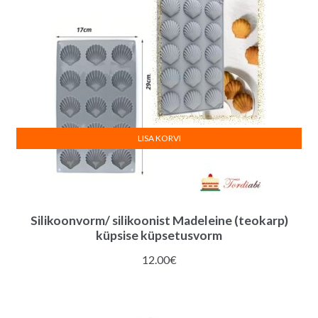
LISA KORVI
Silikoonvorm/ silikoonist Madeleine (teokarp)
küpsise küpsetusvorm
12.00
€