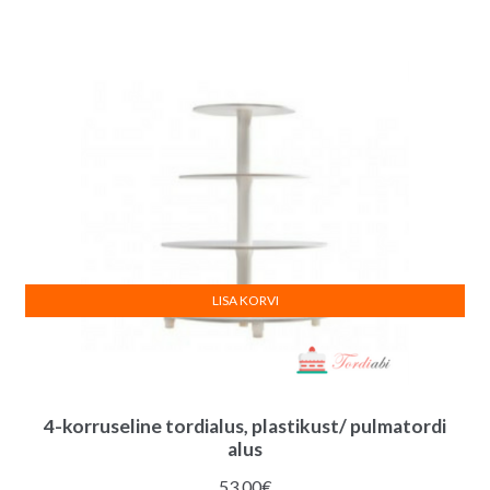
LISA KORVI
4-korruseline tordialus, plastikust/ pulmatordi
alus
53.00
€