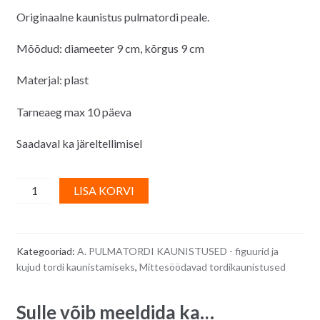
Originaalne kaunistus pulmatordi peale.
Mõõdud: diameeter 9 cm, kõrgus 9 cm
Materjal: plast
Tarneaeg max 10 päeva
Saadaval ka järeltellimisel
Pulmatordi
A
LISA KORVI
kaunistus
l
(mittesöödav)
t
-
e
Kategooriad:
A. PULMATORDI KAUNISTUSED - figuurid ja
luigepaar
r
kujud tordi kaunistamiseks
,
Mittesöödavad tordikaunistused
sõrmustega
n
quantity
a
Sulle võib meeldida ka…
t