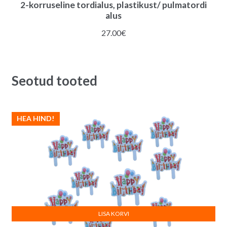
2-korruseline tordialus, plastikust/ pulmatordi
alus
27.00
€
Seotud tooted
HEA HIND!
LISA KORVI