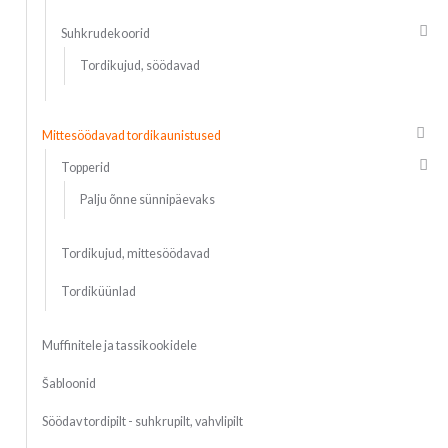
Suhkrudekoorid
Tordikujud, söödavad
Mittesöödavad tordikaunistused
Topperid
Palju õnne sünnipäevaks
Tordikujud, mittesöödavad
Tordiküünlad
Muffinitele ja tassikookidele
Šabloonid
Söödav tordipilt - suhkrupilt, vahvlipilt