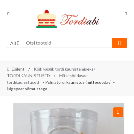
Skip
Skip
to
to
navigation
content
All
Esileht
/
Kõik vajalik tordi kaunistamiseks/
TORDIKAUNISTUSED
/
Mittesöödavad
tordikaunistused
/ Pulmatordi kaunistus (mittesöödav) –
luigepaar sõrmustega