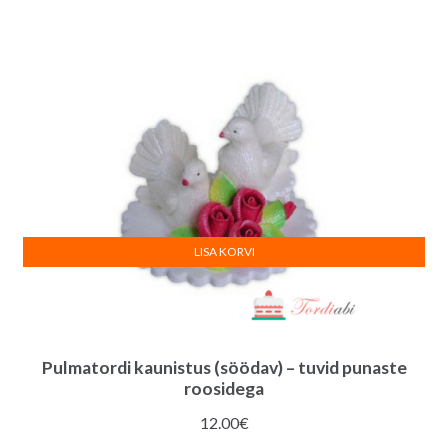
i
v
e
:
LISA KORVI
Pulmatordi kaunistus (söödav) – tuvid punaste
roosidega
12.00
€