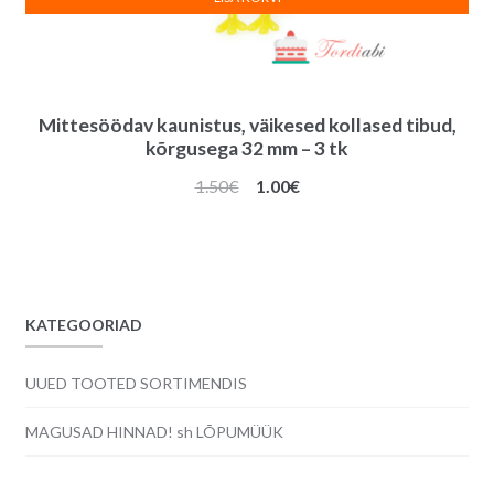
Mittesöödav kaunistus, väikesed kollased tibud,
kõrgusega 32 mm – 3 tk
Algne
Praegune
1.50
€
1.00
€
hind
hind
oli:
on:
1.50€.
1.00€.
KATEGOORIAD
UUED TOOTED SORTIMENDIS
MAGUSAD HINNAD! sh LÕPUMÜÜK