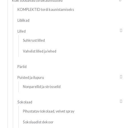
Kõik söödavad tordikaunistused
KOMPLEKTID tordi kaunistamiseks
Liblikad
Lilled
Suhkrust lilled
Vahvlist lilled ja lehed
Pärlid
Puisted ja ilupuru
Nonparellid ja strösselid
Šokolaad
Pihustatav šokolaad, velvet spray
Šokolaadist dekoor