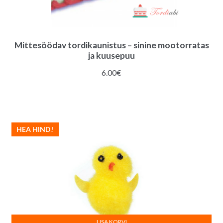
Mittesöödav tordikaunistus – sinine mootorratas
ja kuusepuu
6.00
€
HEA HIND!
LISA KORVI