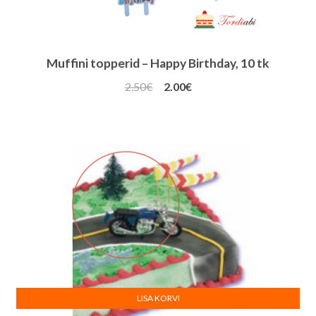
Muffini topperid – Happy Birthday, 10 tk
Algne
Praegune
2.50
€
2.00
€
hind
hind
oli:
on:
2.50€.
2.00€.
LISA KORVI