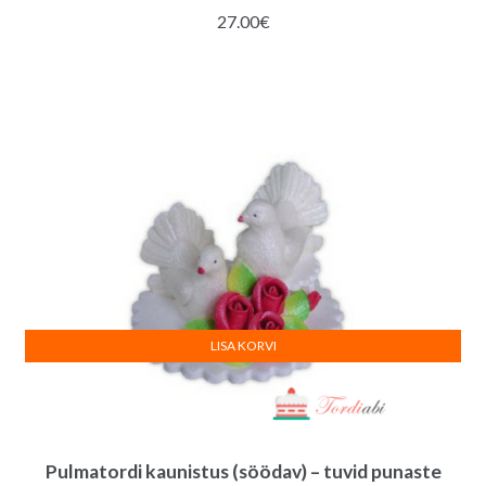
27.00
€
LISA KORVI
Pulmatordi kaunistus (söödav) – tuvid punaste