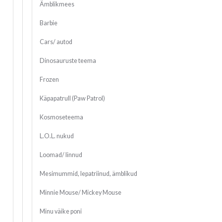
Ämblikmees
Barbie
Cars/ autod
Dinosauruste teema
Frozen
Käpapatrull (Paw Patrol)
Kosmoseteema
L.O.L. nukud
Loomad/ linnud
Mesimummid, lepatriinud, ämblikud
Minnie Mouse/ Mickey Mouse
Minu väike poni