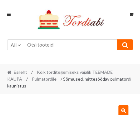
Skip
Skip
to
to
navigation
content
All
Esileht
/
Kõik torditegemiseks vajalik TEEMADE
KAUPA
/
Pulmatordile
/ Sõrmused, mittesöödav pulmatordi
kaunistus