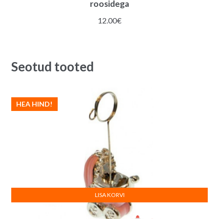
roosidega
12.00
€
Seotud tooted
HEA HIND!
LISA KORVI