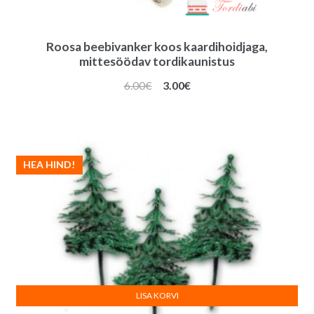
Roosa beebivanker koos kaardihoidjaga,
mittesöödav tordikaunistus
Algne
Praegune
6.00
€
3.00
€
hind
hind
oli:
on:
6.00€.
3.00€.
HEA HIND!
LISA KORVI