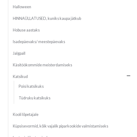
Halloween
HINNAÜLLATUSED, kuniks kaupa jätkub
Hobuse aastaks
Isadepäevaks/ meestepäevaks
Jalgpall
Käsitöökommide meisterdamiseks
Katsikud
Poisi katsikuks
Tüdruku katsikuks
Kooli lõpetajale
Küpsisevormid, kõik vajalik piparkookide valmistamiseks