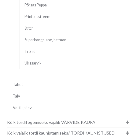
Põrsas Peppa
Printsessi teema
Stitch
Superkangelane, batman
Trollid
Ükssarvik
Tähed
Talv
Vastlapäev
Kõik torditegemiseks vajalik VÄRVIDE KAUPA
Kõik vajalik tordi kaunistamiseks/ TORDIKAUNISTUSED