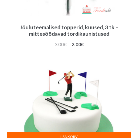
Jõuluteemalised topperid, kuused, 3 tk –
mittesöödavad tordikaunistused
Algne
Praegune
3.00
€
2.00
€
hind
hind
oli:
on:
3.00€.
2.00€.
LISA KORVI