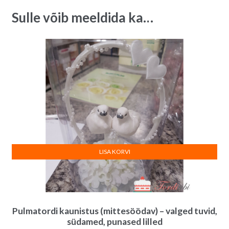
Sulle võib meeldida ka…
LISA KORVI
Pulmatordi kaunistus (mittesöödav) – valged tuvid,
südamed, punased lilled