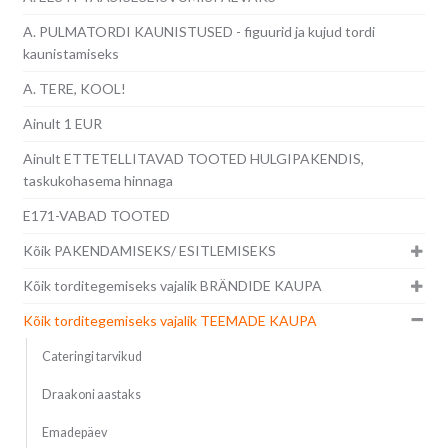
A. PULMATORDI KAUNISTUSED - figuurid ja kujud tordi
kaunistamiseks
A. TERE, KOOL!
Ainult 1 EUR
Ainult ETTETELLITAVAD TOOTED HULGIPAKENDIS,
taskukohasema hinnaga
E171-VABAD TOOTED
Kõik PAKENDAMISEKS/ ESITLEMISEKS
Kõik torditegemiseks vajalik BRÄNDIDE KAUPA
Kõik torditegemiseks vajalik TEEMADE KAUPA
Cateringi tarvikud
Draakoni aastaks
Emadepäev