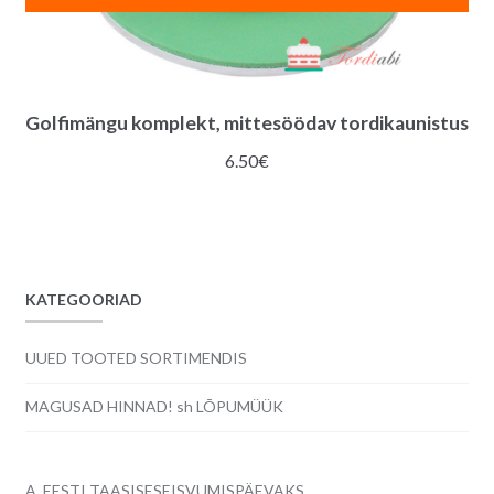
Golfimängu komplekt, mittesöödav tordikaunistus
6.50
€
KATEGOORIAD
UUED TOOTED SORTIMENDIS
MAGUSAD HINNAD! sh LÕPUMÜÜK
A. EESTI TAASISESEISVUMISPÄEVAKS