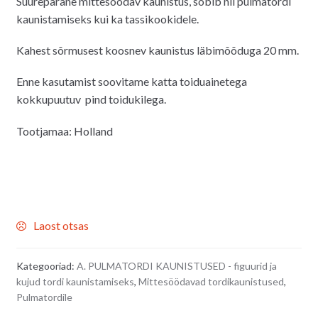
Suurepärane mittesöödav kaunistus, sobib nii pulmatordi
kaunistamiseks kui ka tassikookidele.
Kahest sõrmusest koosnev kaunistus läbimõõduga 20 mm.
Enne kasutamist soovitame katta toiduainetega
kokkupuutuv pind toidukilega.
Tootjamaa: Holland
Laost otsas
Kategooriad:
A. PULMATORDI KAUNISTUSED - figuurid ja
kujud tordi kaunistamiseks
,
Mittesöödavad tordikaunistused
,
Pulmatordile