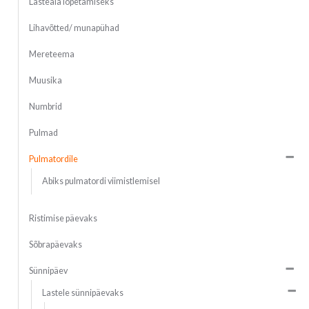
Lasteaia lõpetamiseks
Lihavõtted/ munapühad
Mereteema
Muusika
Numbrid
Pulmad
Pulmatordile
Abiks pulmatordi viimistlemisel
Ristimise päevaks
Sõbrapäevaks
Sünnipäev
Lastele sünnipäevaks