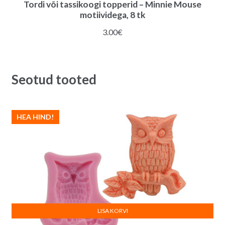
Tordi või tassikoogi topperid – Minnie Mouse
motiividega, 8 tk
3.00
€
Seotud tooted
HEA HIND!
LISA KORVI