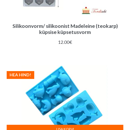
Silikoonvorm/ silikoonist Madeleine (teokarp)
küpsise küpsetusvorm
12.00
€
HEA HIND!
LISA KORVI