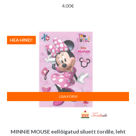
4.00
€
HEA HIND!
LISA KORVI
MINNIE MOUSE eellõigatud siluett tordile, leht