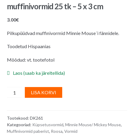
muffinivormid 25 tk – 5 x 3 cm
3.00
€
Pilkupüüdvad muffinivormid Minnie Mouse´i fännidele.
Toodetud Hispaanias
Mõõdud: vt. tootefotol
Laos (saab ka järeltellida)
Paberist
A
LISA KORVI
MINNIE
l
MOUSE
t
muffinivormid
e
Tootekood:
DK261
25
r
Kategooriad:
Küpsetusvormid
,
Minnie Mouse/ Mickey Mouse
,
tk
n
Muffinivormid paberist
,
Roosa
,
Vormid