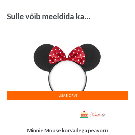
-
a
5
t
Sulle võib meeldida ka…
x
i
3
v
cm
e
quantity
:
LISA KORVI
Minnie Mouse kõrvadega peavõru