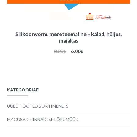
Silikoonvorm, mereteemaline – kalad, hüljes,
majakas
Algne
Praegune
8.00
€
6.00
€
hind
hind
oli:
on:
8.00€.
6.00€.
KATEGOORIAD
UUED TOOTED SORTIMENDIS
MAGUSAD HINNAD! sh LÕPUMÜÜK