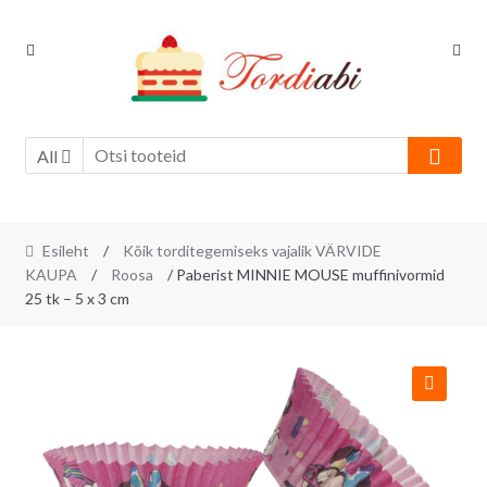
Skip
Skip
to
to
navigation
content
All
Esileht
/
Kõik torditegemiseks vajalik VÄRVIDE
KAUPA
/
Roosa
/ Paberist MINNIE MOUSE muffinivormid
25 tk – 5 x 3 cm