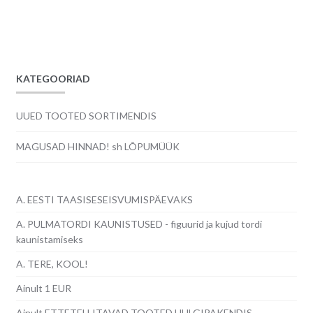
KATEGOORIAD
UUED TOOTED SORTIMENDIS
MAGUSAD HINNAD! sh LÕPUMÜÜK
A. EESTI TAASISESEISVUMISPÄEVAKS
A. PULMATORDI KAUNISTUSED - figuurid ja kujud tordi
kaunistamiseks
A. TERE, KOOL!
Ainult 1 EUR
Ainult ETTETELLITAVAD TOOTED HULGIPAKENDIS,