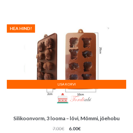
hind
hind
oli:
on:
5.00€.
3.00€.
HEA HIND!
LISA KORVI
Silikoonvorm, 3 looma – lõvi, Mõmmi, jõehobu
Algne
Praegune
7.00
€
6.00
€