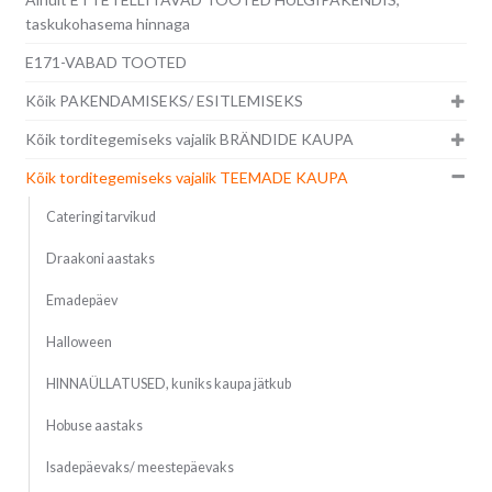
taskukohasema hinnaga
E171-VABAD TOOTED
Kõik PAKENDAMISEKS/ ESITLEMISEKS
Kõik torditegemiseks vajalik BRÄNDIDE KAUPA
Kõik torditegemiseks vajalik TEEMADE KAUPA
Cateringi tarvikud
Draakoni aastaks
Emadepäev
Halloween
HINNAÜLLATUSED, kuniks kaupa jätkub
Hobuse aastaks
Isadepäevaks/ meestepäevaks