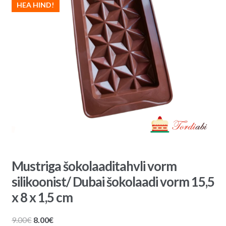
HEA HIND!
Mustriga šokolaaditahvli vorm
silikoonist/ Dubai šokolaadi vorm 15,5
x 8 x 1,5 cm
Algne
Praegune
9.00
€
8.00
€