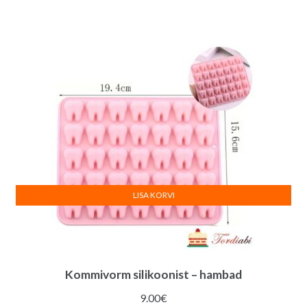
hind
hind
oli:
on:
7.00€.
6.00€.
LISA KORVI
Kommivorm silikoonist – hambad
9.00
€