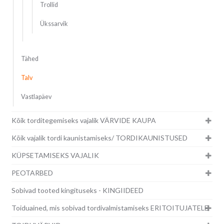
Trollid
Ükssarvik
Tähed
Talv
Vastlapäev
Kõik torditegemiseks vajalik VÄRVIDE KAUPA
Kõik vajalik tordi kaunistamiseks/ TORDIKAUNISTUSED
KÜPSETAMISEKS VAJALIK
PEOTARBED
Sobivad tooted kingituseks - KINGIIDEED
Toiduained, mis sobivad tordivalmistamiseks ERITOITUJATELE