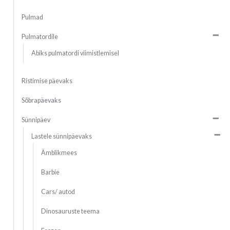
Pulmad
Pulmatordile
Abiks pulmatordi viimistlemisel
Ristimise päevaks
Sõbrapäevaks
Sünnipäev
Lastele sünnipäevaks
Ämblikmees
Barbie
Cars/ autod
Dinosauruste teema