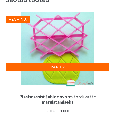
x
i
8
v
x
e
HEA HIND!
1,5
:
cm
quantity
LISA KORVI
Plastmassist šabloonvorm tordi katte
märgistamiseks
Algne
Praegune
5.00
€
3.00
€