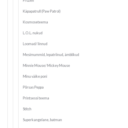
Frozen
Käpapatrull (Paw Patrol)
Kosmoseteema
L.O.L. nukud
Loomad/ linnud
Mesimummid, lepatriinud, ämblikud
Minnie Mouse/ Mickey Mouse
Minu väike poni
Põrsas Peppa
Printsessi teema
Stitch
Superkangelane, batman