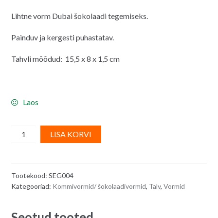
hind
hind
Lihtne vorm Dubai šokolaadi tegemiseks.
oli:
on:
9.00€.
8.00€.
Painduv ja kergesti puhastatav.
Tahvli mõõdud: 15,5 x 8 x 1,5 cm
Laos
Mustriga
A
LISA KORVI
šokolaaditahvli
l
vorm
t
silikoonist/
e
Tootekood:
SEG004
Dubai
r
Kategooriad:
Kommivormid/ šokolaadivormid
,
Talv
,
Vormid
šokolaadi
n
vorm
a
Seotud tooted
15,5
t