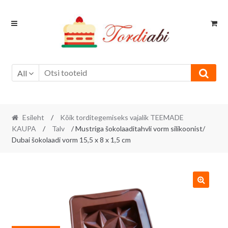
Skip
Skip
to
to
navigation
content
All
Esileht
/
Kõik torditegemiseks vajalik TEEMADE
KAUPA
/
Talv
/ Mustriga šokolaaditahvli vorm silikoonist/
Dubai šokolaadi vorm 15,5 x 8 x 1,5 cm