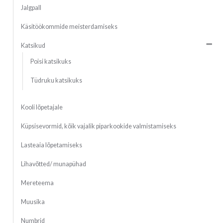
Jalgpall
Käsitöökommide meisterdamiseks
Katsikud
Poisi katsikuks
Tüdruku katsikuks
Kooli lõpetajale
Küpsisevormid, kõik vajalik piparkookide valmistamiseks
Lasteaia lõpetamiseks
Lihavõtted/ munapühad
Mereteema
Muusika
Numbrid