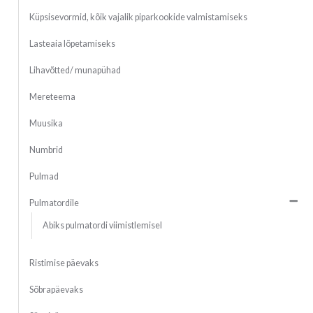
Küpsisevormid, kõik vajalik piparkookide valmistamiseks
Lasteaia lõpetamiseks
Lihavõtted/ munapühad
Mereteema
Muusika
Numbrid
Pulmad
Pulmatordile
Abiks pulmatordi viimistlemisel
Ristimise päevaks
Sõbrapäevaks