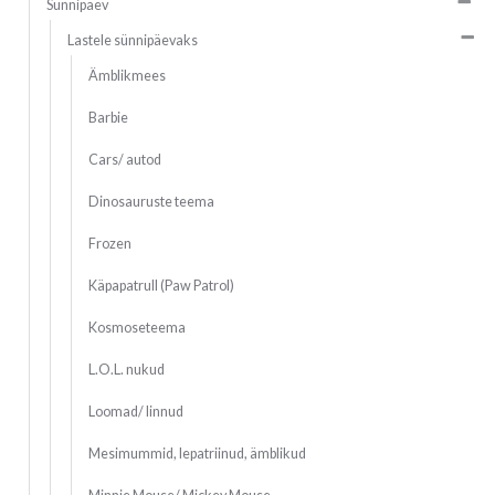
Sünnipäev
Lastele sünnipäevaks
Ämblikmees
Barbie
Cars/ autod
Dinosauruste teema
Frozen
Käpapatrull (Paw Patrol)
Kosmoseteema
L.O.L. nukud
Loomad/ linnud
Mesimummid, lepatriinud, ämblikud