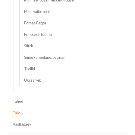
Minnie Mouse/ Mickey Mouse
Minu väike poni
Põrsas Peppa
Printsessi teema
Stitch
Superkangelane, batman
Trollid
Ükssarvik
Tähed
Talv
Vastlapäev