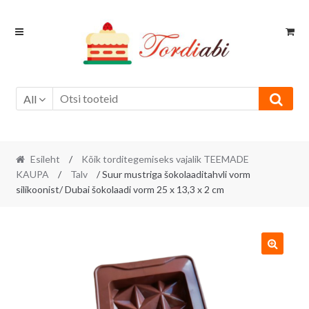
Skip
Skip
to
to
navigation
content
All
Esileht
/
Kõik torditegemiseks vajalik TEEMADE
KAUPA
/
Talv
/ Suur mustriga šokolaaditahvli vorm
silikoonist/ Dubai šokolaadi vorm 25 x 13,3 x 2 cm