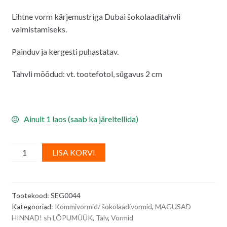
hind
hind
Lihtne vorm kärjemustriga Dubai šokolaaditahvli
oli:
on:
valmistamiseks.
10.00€.
9.00€.
Painduv ja kergesti puhastatav.
Tahvli mõõdud: vt. tootefotol, sügavus 2 cm
Ainult 1 laos (saab ka järeltellida)
Suur
A
LISA KORVI
mustriga
l
šokolaaditahvli
t
vorm
e
Tootekood:
SEG0044
silikoonist/
r
Kategooriad:
Kommivormid/ šokolaadivormid
,
MAGUSAD
Dubai
n
HINNAD! sh LÕPUMÜÜK
,
Talv
,
Vormid
šokolaadi
a