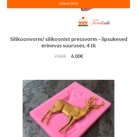
LISA KORVI
Silikoonvorm/ silikoonist pressvorm – lipsukesed
erinevas suuruses, 4 tk
Algne
Praegune
7.00
€
6.00
€
hind
hind
oli:
on:
7.00€.
6.00€.