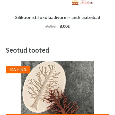
Silikoonist šokolaadivorm – aed/ aiateibad
Algne
Praegune
9.00
€
8.00
€
hind
hind
oli:
on:
9.00€.
8.00€.
Seotud tooted
HEA HIND!