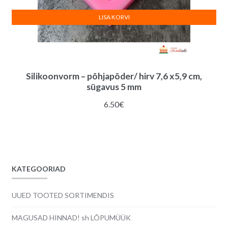
LISA KORVI
Silikoonvorm – põhjapõder/ hirv 7,6 x5,9 cm,
sügavus 5 mm
6.50
€
KATEGOORIAD
UUED TOOTED SORTIMENDIS
MAGUSAD HINNAD! sh LÕPUMÜÜK