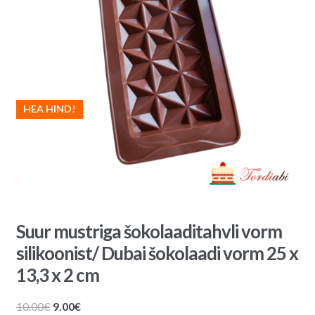
HEA HIND!
Suur mustriga šokolaaditahvli vorm
silikoonist/ Dubai šokolaadi vorm 25 x
13,3 x 2 cm
Algne
Praegune
10.00
€
9.00
€