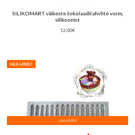
SILIKOMART väikeste šokolaaditahvlite vorm,
silikoonist
12.00
€
HEA HIND!
LISA KORVI