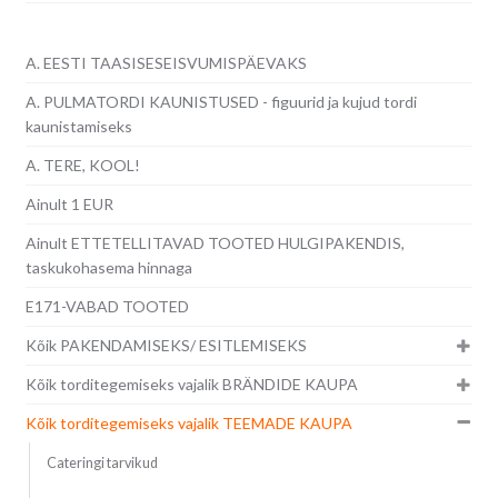
A. EESTI TAASISESEISVUMISPÄEVAKS
A. PULMATORDI KAUNISTUSED - figuurid ja kujud tordi
kaunistamiseks
A. TERE, KOOL!
Ainult 1 EUR
Ainult ETTETELLITAVAD TOOTED HULGIPAKENDIS,
taskukohasema hinnaga
E171-VABAD TOOTED
Kõik PAKENDAMISEKS/ ESITLEMISEKS
Kõik torditegemiseks vajalik BRÄNDIDE KAUPA
Kõik torditegemiseks vajalik TEEMADE KAUPA
Cateringi tarvikud