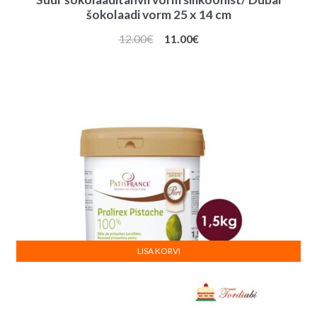
šokolaadi vorm 25 x 14 cm
Algne
Praegune
12.00
€
11.00
€
hind
hind
oli:
on:
12.00€.
11.00€.
LISA KORVI