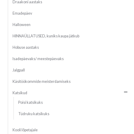
Draakoni aastaks
Emadepäev
Halloween
HINNAÜLLATUSED, kuniks kaupa jätkub
Hobuse aastaks
Isadepäevaks/ meestepäevaks
Jalgpall
Käsitöökommide meisterdamiseks
Katsikud
Poisi katsikuks
Tüdruku katsikuks
Kooli lõpetajale