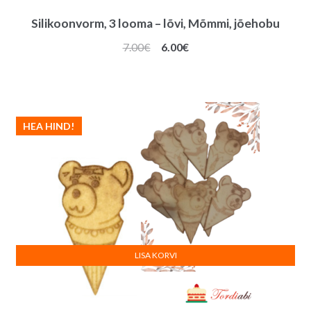
Silikoonvorm, 3 looma – lõvi, Mõmmi, jõehobu
Algne
Praegune
7.00
€
6.00
€
hind
hind
oli:
on:
7.00€.
6.00€.
HEA HIND!
LISA KORVI