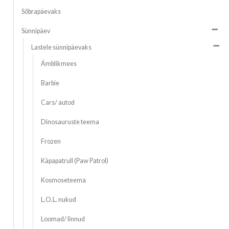
Sõbrapäevaks
Sünnipäev
Lastele sünnipäevaks
Ämblikmees
Barbie
Cars/ autod
Dinosauruste teema
Frozen
Käpapatrull (Paw Patrol)
Kosmoseteema
L.O.L. nukud
Loomad/ linnud