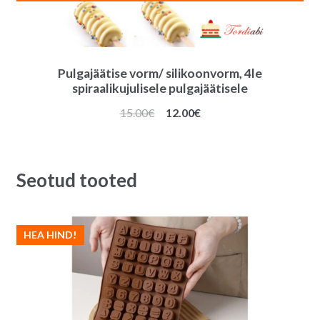
Pulgajäätise vorm/ silikoonvorm, 4le
spiraalikujulisele pulgajäätisele
Algne
Praegune
15.00
€
12.00
€
hind
hind
oli:
on:
15.00€.
12.00€.
Seotud tooted
HEA HIND!