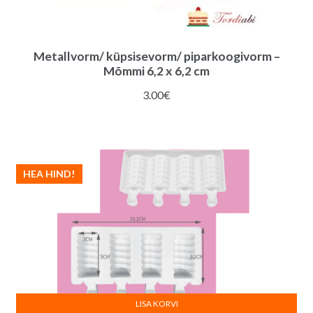
Metallvorm/ küpsisevorm/ piparkoogivorm –
Mõmmi 6,2 x 6,2 cm
3.00
€
HEA HIND!
LISA KORVI