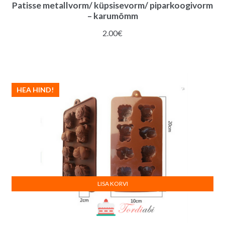
Patisse metallvorm/ küpsisevorm/ piparkoogivorm
– karumõmm
2.00
€
HEA HIND!
LISA KORVI