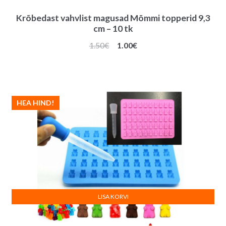
Krõbedast vahvlist magusad Mõmmi topperid 9,3
cm – 10 tk
Algne
Praegune
1.50
€
1.00
€
hind
hind
oli:
on:
1.50€.
1.00€.
HEA HIND!
LISA KORVI