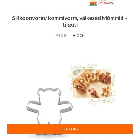
Silikoonvorm/ kommivorm, väikesed Mõmmid +
tilguti
Algne
Praegune
9.00
€
8.00
€
hind
hind
oli:
on:
9.00€.
8.00€.
LISA KORVI