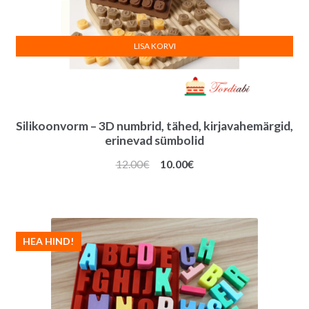
LISA KORVI
Silikoonvorm – 3D numbrid, tähed, kirjavahemärgid,
erinevad sümbolid
Algne
Praegune
12.00
€
10.00
€
hind
hind
oli:
on:
12.00€.
10.00€.
HEA HIND!