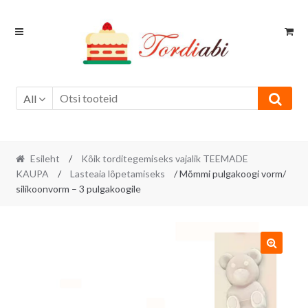
Skip
Skip
to
to
navigation
content
All
Esileht
/
Kõik torditegemiseks vajalik TEEMADE
KAUPA
/
Lasteaia lõpetamiseks
/ Mõmmi pulgakoogi vorm/
silikoonvorm – 3 pulgakoogile