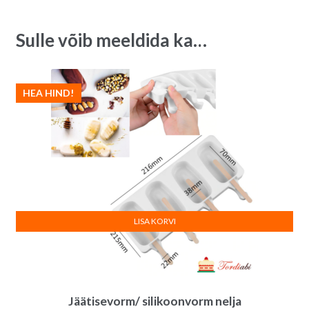
i
v
Sulle võib meeldida ka…
e
:
HEA HIND!
LISA KORVI
Jäätisevorm/ silikoonvorm nelja