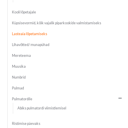
Kooli lõpetajale
Küpsisevormid, kõik vajalik piparkookide valmistamiseks
Lasteaia lõpetamiseks
Lihavõtted/ munapühad
Mereteema
Muusika
Numbrid
Pulmad
Pulmatordile
Abiks pulmatordi viimistlemisel
Ristimise päevaks