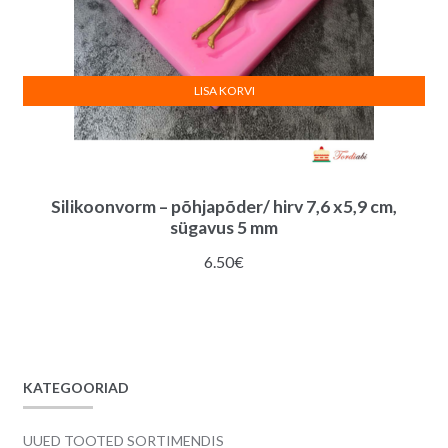
LISA KORVI
Silikoonvorm – põhjapõder/ hirv 7,6 x5,9 cm,
sügavus 5 mm
6.50
€
KATEGOORIAD
UUED TOOTED SORTIMENDIS