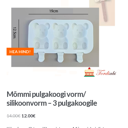
HEA HIND!
Mõmmi pulgakoogi vorm/
silikoonvorm – 3 pulgakoogile
Algne
Praegune
14.00
€
12.00
€
hind
hind