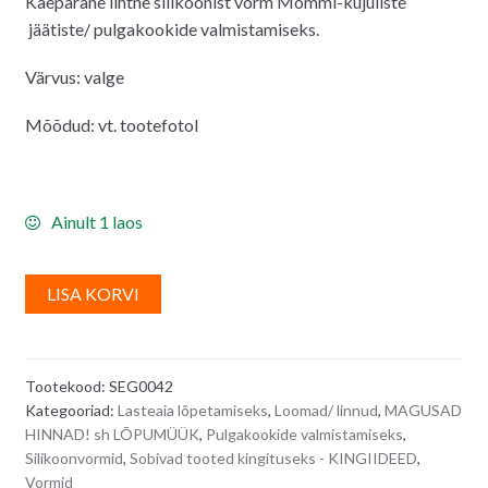
Käepärane lihtne silikoonist vorm Mõmmi-kujuliste
oli:
on:
jäätiste/ pulgakookide valmistamiseks.
14.00€.
12.00€.
Värvus: valge
Mõõdud: vt. tootefotol
Ainult 1 laos
A
LISA KORVI
l
t
e
Tootekood:
SEG0042
r
Kategooriad:
Lasteaia lõpetamiseks
,
Loomad/ linnud
,
MAGUSAD
n
HINNAD! sh LÕPUMÜÜK
,
Pulgakookide valmistamiseks
,
a
Silikoonvormid
,
Sobivad tooted kingituseks - KINGIIDEED
,
t
Vormid