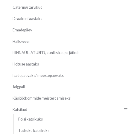
Cateringi tarvikud
Draakoni aastaks
Emadepäev
Halloween
HINNAÜLLATUSED, kuniks kaupa jätkub
Hobuse aastaks
Isadepäevaks/ meestepäevaks
Jalgpall
Käsitöökommide meisterdamiseks
Katsikud
Poisi katsikuks
Tüdruku katsikuks