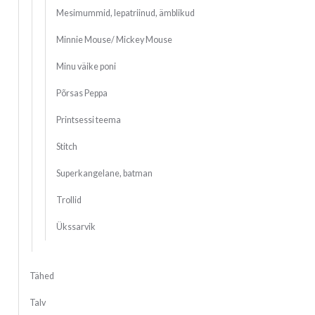
Mesimummid, lepatriinud, ämblikud
Minnie Mouse/ Mickey Mouse
Minu väike poni
Põrsas Peppa
Printsessi teema
Stitch
Superkangelane, batman
Trollid
Ükssarvik
Tähed
Talv