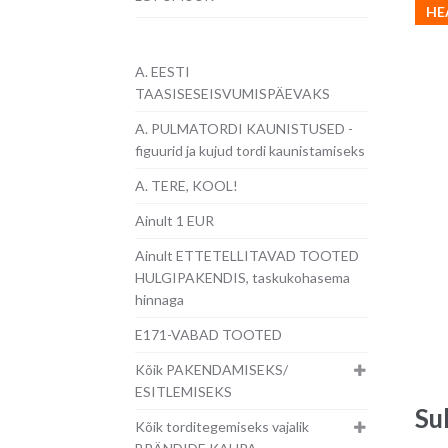
HE
A. EESTI
TAASISESEISVUMISPÄEVAKS
A. PULMATORDI KAUNISTUSED -
figuurid ja kujud tordi kaunistamiseks
A. TERE, KOOL!
Ainult 1 EUR
Ainult ETTETELLITAVAD TOOTED
HULGIPAKENDIS, taskukohasema
hinnaga
E171-VABAD TOOTED
Kõik PAKENDAMISEKS/
ESITLEMISEKS
Su
Kõik torditegemiseks vajalik