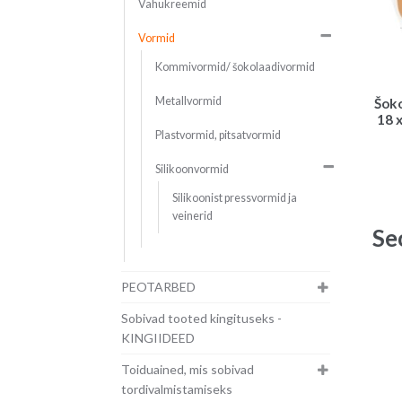
Vahukreemid
Vormid
Kommivormid/ šokolaadivormid
Metallvormid
Šoko
18 
Plastvormid, pitsatvormid
Silikoonvormid
Silikoonist pressvormid ja
veinerid
Se
PEOTARBED
Sobivad tooted kingituseks -
KINGIIDEED
Toiduained, mis sobivad
tordivalmistamiseks