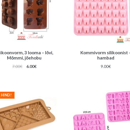
likoonvorm, 3 looma – lõvi,
Kommivorm silikoonist 
Mõmmi, jõehobu
hambad
Algne
Praegune
7.00
€
6.00
€
9.00
€
hind
hind
oli:
on:
7.00€.
6.00€.
 HIND!