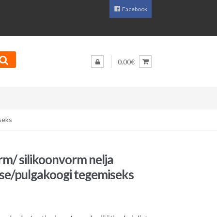
Facebook
0.00€
seks
rm/ silikoonvorm nelja
ise/pulgakoogi tegemiseks
Praegune
hind