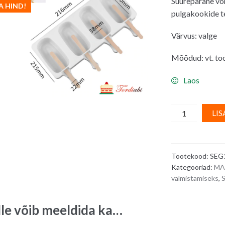
Suurepärane vor
oli:
A HIND!
pulgakookide t
15.00€.
Värvus: valge
Mõõdud: vt. too
Laos
Jäätisevorm/
LIS
silikoonvorm
nelja
pulgajäätise/
Tootekood:
SEG
tegemiseks
Kategooriad:
MA
quantity
valmistamiseks
,
S
lle võib meeldida ka…