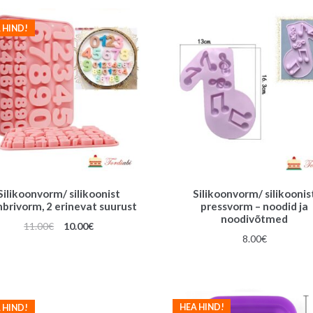
 HIND!
Silikoonvorm/ silikoonist
Silikoonvorm/ silikoonis
brivorm, 2 erinevat suurust
pressvorm – noodid ja
noodivõtmed
Algne
Praegune
11.00
€
10.00
€
8.00
€
hind
hind
oli:
on:
11.00€.
10.00€.
HEA HIND!
 HIND!