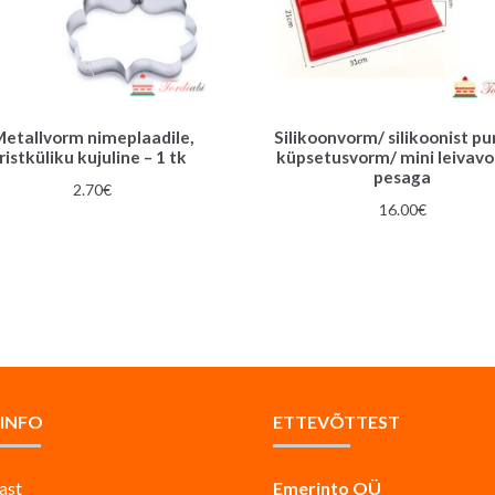
etallvorm nimeplaadile,
Silikoonvorm/ silikoonist p
ristküliku kujuline – 1 tk
küpsetusvorm/ mini leivav
pesaga
2.70
€
16.00
€
AINFO
ETTEVÕTTEST
ast
Emerinto OÜ