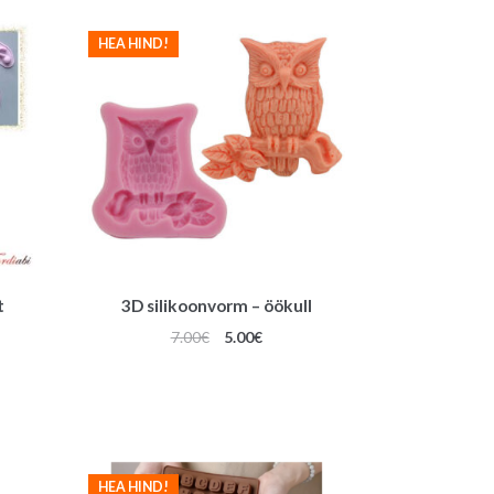
e
HEA HIND!
:
t
3D silikoonvorm – öökull
Algne
Praegune
7.00
€
5.00
€
hind
hind
oli:
on:
7.00€.
5.00€.
HEA HIND!