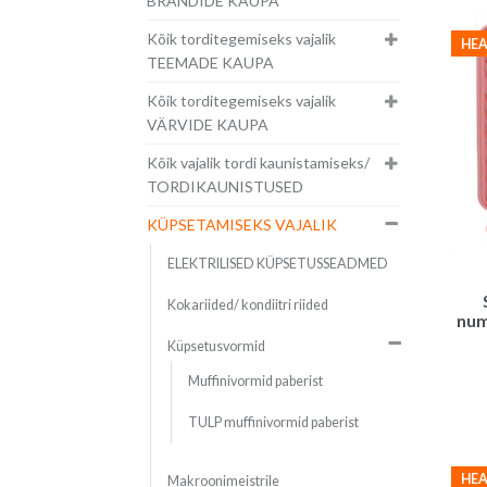
BRÄNDIDE KAUPA
Kõik torditegemiseks vajalik
HEA
TEEMADE KAUPA
Kõik torditegemiseks vajalik
VÄRVIDE KAUPA
Kõik vajalik tordi kaunistamiseks/
TORDIKAUNISTUSED
KÜPSETAMISEKS VAJALIK
ELEKTRILISED KÜPSETUSSEADMED
Kokariided/ kondiitri riided
num
Küpsetusvormid
Muffinivormid paberist
TULP muffinivormid paberist
HEA
Makroonimeistrile