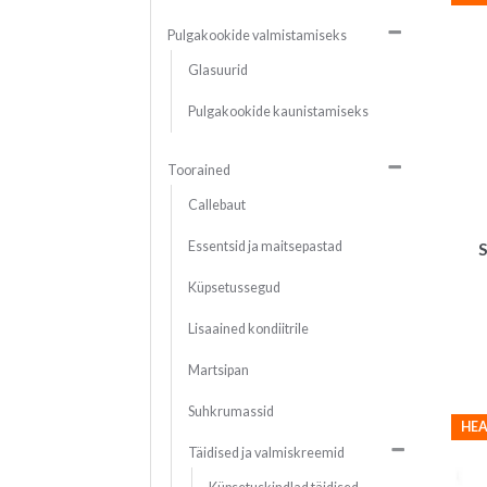
Pulgakookide valmistamiseks
Glasuurid
Pulgakookide kaunistamiseks
Toorained
Callebaut
Essentsid ja maitsepastad
S
Küpsetussegud
Lisaained kondiitrile
Martsipan
Suhkrumassid
HEA
Täidised ja valmiskreemid