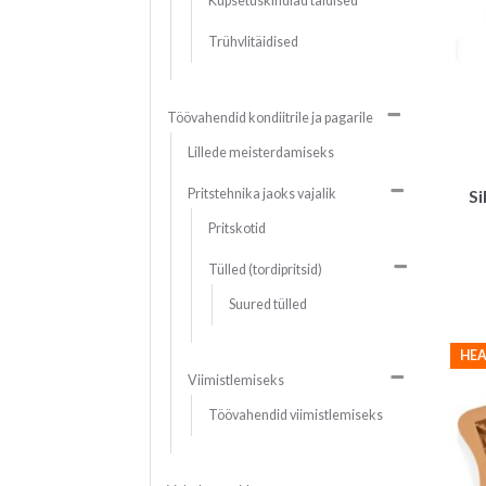
Küpsetuskindlad täidised
Trühvlitäidised
Töövahendid kondiitrile ja pagarile
Lillede meisterdamiseks
Pritstehnika jaoks vajalik
Si
Pritskotid
Tülled (tordipritsid)
Suured tülled
HEA
Viimistlemiseks
Töövahendid viimistlemiseks