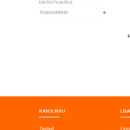
ERITOITUJATELE
TOIDUVÄRVID
M
KASULIKKU
LIS
Tooted
Firm