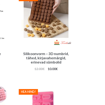
e
Silikoonvorm – 3D numbrid,
tähed, kirjavahemärgid,
une
erinevad sümbolid
Algne
Praegune
12.00
€
10.00
€
hind
hind
oli:
on:
12.00€.
10.00€.
HEA HIND!