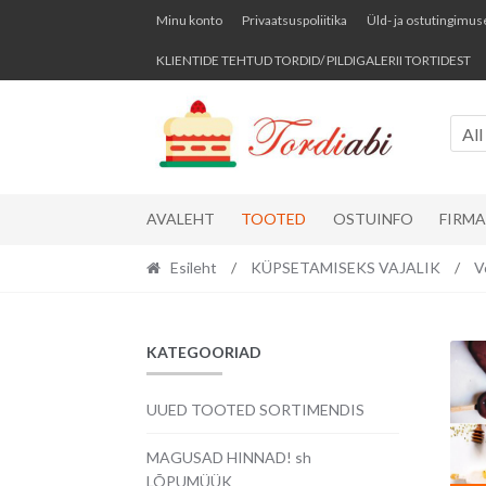
Skip
Skip
Minu konto
Privaatsuspoliitika
Üld- ja ostutingimus
to
to
KLIENTIDE TEHTUD TORDID/ PILDIGALERII TORTIDEST
navigation
content
All
AVALEHT
TOOTED
OSTUINFO
FIRM
Esileht
/
KÜPSETAMISEKS VAJALIK
/
V
KATEGOORIAD
UUED TOOTED SORTIMENDIS
MAGUSAD HINNAD! sh
LÕPUMÜÜK