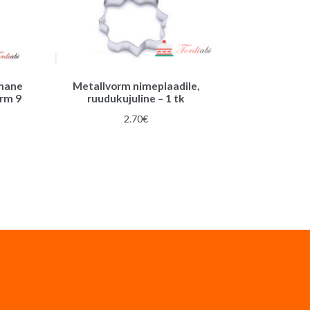
unane
Metallvorm nimeplaadile,
orm 9
ruudukujuline – 1 tk
2.70
€