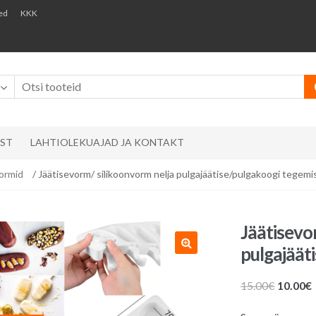
ed
KKK
AST
LAHTIOLEKUAJAD JA KONTAKT
ormid
/ Jäätisevorm/ silikoonvorm nelja pulgajäätise/pulgakoogi tegemi
Jäätisevo
pulgajäät
Algne
15.00
€
10.00
€
hind