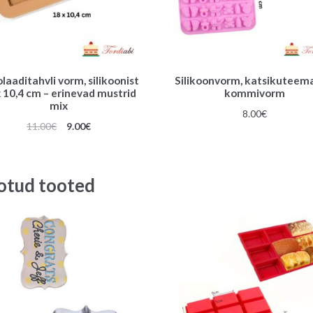
laaditahvli vorm, silikoonist
Silikoonvorm, katsikuteema
x 10,4 cm – erinevad mustrid
kommivorm
mix
8.00
€
Algne
Praegune
11.00
€
9.00
€
hind
hind
oli:
on:
11.00€.
9.00€.
otud tooted