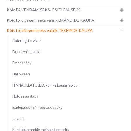
Kõik PAKENDAMISEKS/ ESITLEMISEKS
Kõik torditegemiseks vajalik BRÄNDIDE KAUPA
Kõik torditegemiseks vajalik TEEMADE KAUPA
Cateringi tarvikud
Draakoni aastaks
Emadepäev
Halloween
HINNAÜLLATUSED, kuniks kaupa jätkub
Hobuse aastaks
Isadepäevaks/ meestepäevaks
Jalgpall
Käsitöökommide meisterdamiseks