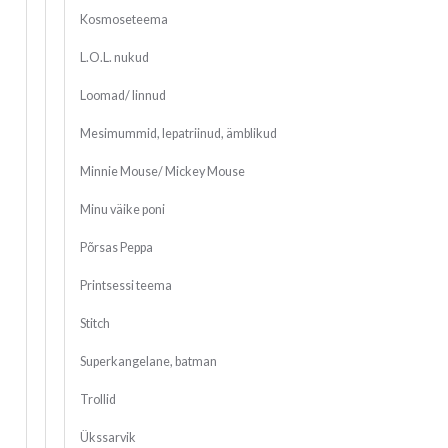
Kosmoseteema
L.O.L. nukud
Loomad/ linnud
Mesimummid, lepatriinud, ämblikud
Minnie Mouse/ Mickey Mouse
Minu väike poni
Põrsas Peppa
Printsessi teema
Stitch
Superkangelane, batman
Trollid
Ükssarvik