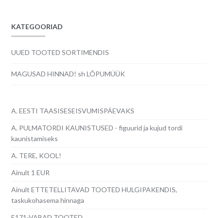
7.00€.
5.00€.
KATEGOORIAD
UUED TOOTED SORTIMENDIS
MAGUSAD HINNAD! sh LÕPUMÜÜK
A. EESTI TAASISESEISVUMISPÄEVAKS
A. PULMATORDI KAUNISTUSED - figuurid ja kujud tordi
kaunistamiseks
A. TERE, KOOL!
Ainult 1 EUR
Ainult ETTETELLITAVAD TOOTED HULGIPAKENDIS,
taskukohasema hinnaga
E171-VABAD TOOTED