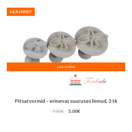
HEA HIND!
LISA KORVI
Pitsatvormid – erinevas suuruses linnud, 3 tk
Algne
Praegune
7.00
€
5.00
€
hind
hind
oli:
on: