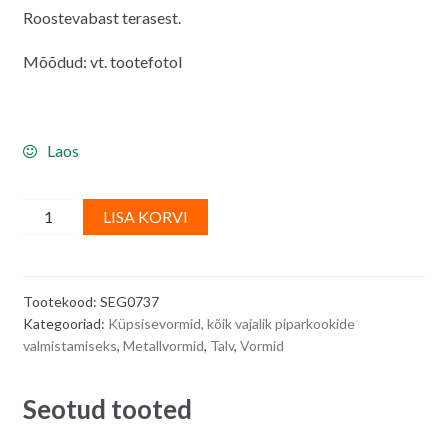
Roostevabast terasest.
Mõõdud: vt. tootefotol
Laos
Metallvorm,
A
LISA KORVI
maja
l
quantity
t
e
Tootekood:
SEG0737
r
Kategooriad:
Küpsisevormid, kõik vajalik piparkookide
n
valmistamiseks
,
Metallvormid
,
Talv
,
Vormid
a
t
Seotud tooted
i
v