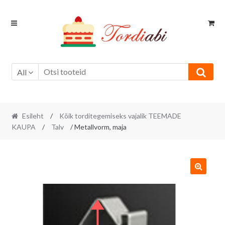
Skip
Skip
to
to
navigation
content
All
Esileht
/
Kõik torditegemiseks vajalik TEEMADE
KAUPA
/
Talv
/ Metallvorm, maja