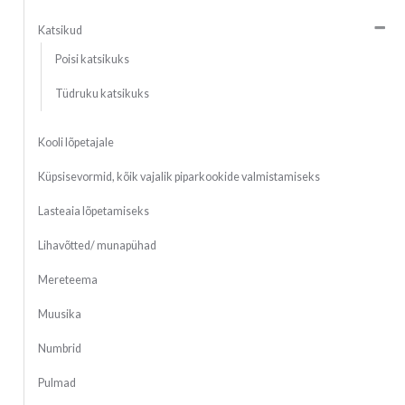
Katsikud
Poisi katsikuks
Tüdruku katsikuks
Kooli lõpetajale
Küpsisevormid, kõik vajalik piparkookide valmistamiseks
Lasteaia lõpetamiseks
Lihavõtted/ munapühad
Mereteema
Muusika
Numbrid
Pulmad