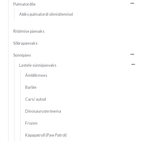
Pulmatordile
Abiks pulmatordi viimistlemisel
Ristimise päevaks
Sõbrapäevaks
Sünnipäev
Lastele sünnipäevaks
Ämblikmees
Barbie
Cars/ autod
Dinosauruste teema
Frozen
Käpapatrull (Paw Patrol)