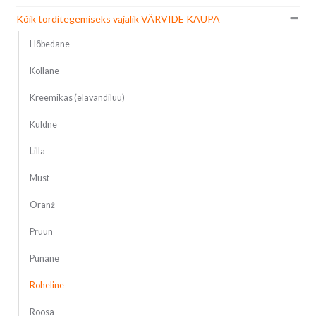
Kõik torditegemiseks vajalik VÄRVIDE KAUPA
Hõbedane
Kollane
Kreemikas (elavandiluu)
Kuldne
Lilla
Must
Oranž
Pruun
Punane
Roheline
Roosa