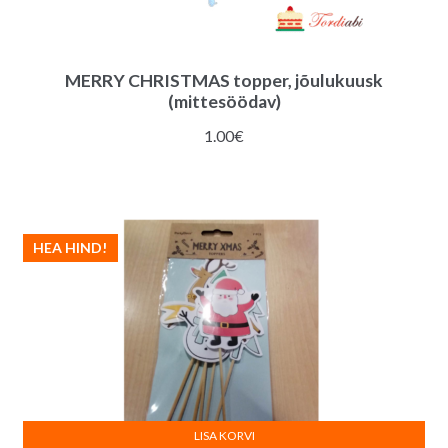
MERRY CHRISTMAS topper, jõulukuusk
(mittesöödav)
1.00
€
HEA HIND!
LISA KORVI