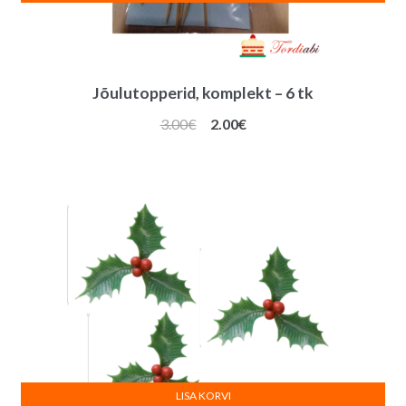
Jõulutopperid, komplekt – 6 tk
Algne
Praegune
3.00
€
2.00
€
hind
hind
oli:
on:
3.00€.
2.00€.
LISA KORVI