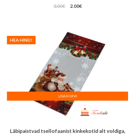
Algne
Praegune
3.00
€
2.00
€
hind
hind
oli:
on:
3.00€.
2.00€.
HEA HIND!
LISA KORVI
Läbipaistvad tsellofaanist kinkekotid alt voldiga,