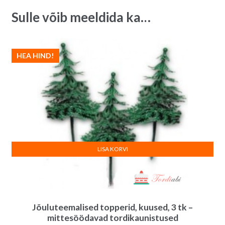
Sulle võib meeldida ka…
HEA HIND!
LISA KORVI
Jõuluteemalised topperid, kuused, 3 tk –
mittesöödavad tordikaunistused