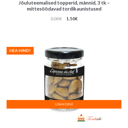
Jõuluteemalised topperid, männid, 3 tk –
mittesöödavad tordikaunistused
Algne
Praegune
2.00
€
1.50
€
hind
hind
oli:
on:
2.00€.
1.50€.
HEA HIND!
LISA KORVI