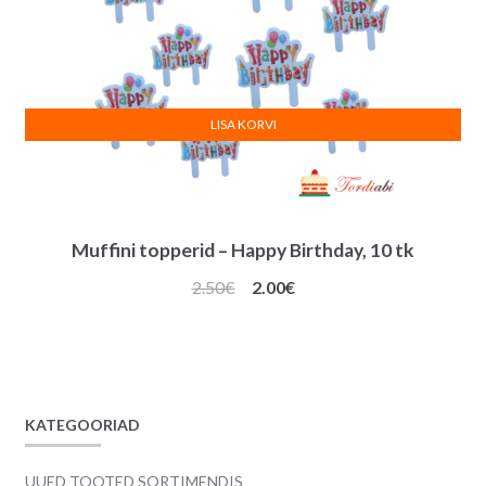
LISA KORVI
Muffini topperid – Happy Birthday, 10 tk
Algne
Praegune
2.50
€
2.00
€
hind
hind
oli:
on:
2.50€.
2.00€.
KATEGOORIAD
UUED TOOTED SORTIMENDIS