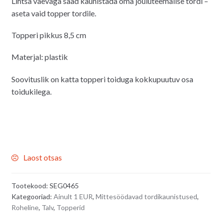
Lihtsa vaevaga saad kaunistada oma jõuluteemalise tordi –
aseta vaid topper tordile.
Topperi pikkus 8,5 cm
Materjal: plastik
Soovituslik on katta topperi toiduga kokkupuutuv osa
toidukilega.
Laost otsas
Tootekood:
SEG0465
Kategooriad:
Ainult 1 EUR
,
Mittesöödavad tordikaunistused
,
Roheline
,
Talv
,
Topperid