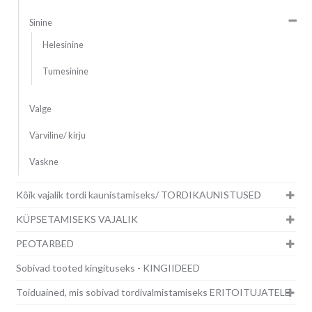
Sinine
Helesinine
Tumesinine
Valge
Värviline/ kirju
Vaskne
Kõik vajalik tordi kaunistamiseks/ TORDIKAUNISTUSED
KÜPSETAMISEKS VAJALIK
PEOTARBED
Sobivad tooted kingituseks - KINGIIDEED
Toiduained, mis sobivad tordivalmistamiseks ERITOITUJATELE