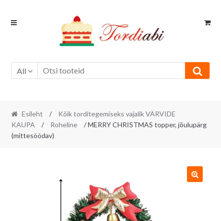
Skip
Skip
to
to
navigation
content
All
Esileht
/
Kõik torditegemiseks vajalik VÄRVIDE
KAUPA
/
Roheline
/ MERRY CHRISTMAS topper, jõulupärg
(mittesöödav)