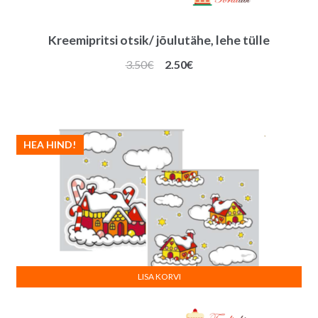
Kreemipritsi otsik/ jõulutähe, lehe tülle
Algne
Praegune
3.50
€
2.50
€
hind
hind
oli:
on:
3.50€.
2.50€.
HEA HIND!
LISA KORVI