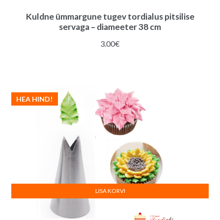
Kuldne ümmargune tugev tordialus pitsilise
servaga – diameeter 38 cm
3.00
€
HEA HIND!
LISA KORVI