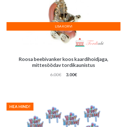
LISA KORVI
Roosa beebivanker koos kaardihoidjaga,
mittesöödav tordikaunistus
Algne
Praegune
6.00
€
3.00
€
hind
hind
oli:
on:
6.00€.
3.00€.
HEA HIND!