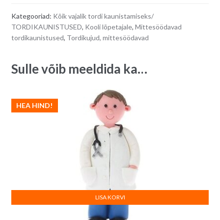
kooli
e
Kategooriad:
Kõik vajalik tordi kaunistamiseks/
lõpetaja
r
TORDIKAUNISTUSED
,
Kooli lõpetajale
,
Mittesöödavad
tordi
n
tordikaunistused
,
Tordikujud, mittesöödavad
peale
a
-
t
Sulle võib meeldida ka…
1
i
tk
v
quantity
e
HEA HIND!
:
LISA KORVI