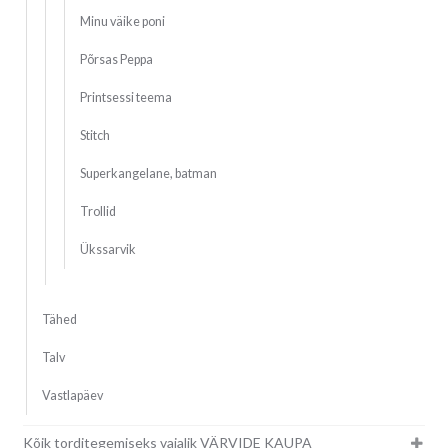
Minu väike poni
Põrsas Peppa
Printsessi teema
Stitch
Superkangelane, batman
Trollid
Ükssarvik
Tähed
Talv
Vastlapäev
Kõik torditegemiseks vajalik VÄRVIDE KAUPA