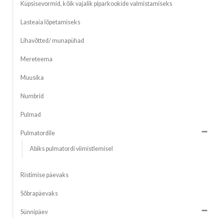
Küpsisevormid, kõik vajalik piparkookide valmistamiseks
Lasteaia lõpetamiseks
Lihavõtted/ munapühad
Mereteema
Muusika
Numbrid
Pulmad
Pulmatordile
Abiks pulmatordi viimistlemisel
Ristimise päevaks
Sõbrapäevaks
Sünnipäev