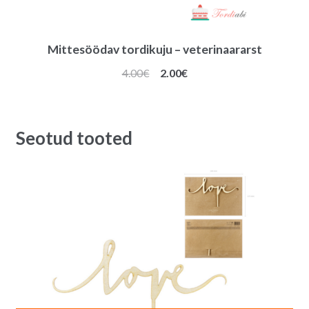
Mittesöödav tordikuju – veterinaararst
Algne
Praegune
4.00
€
2.00
€
hind
hind
oli:
on:
4.00€.
2.00€.
Seotud tooted