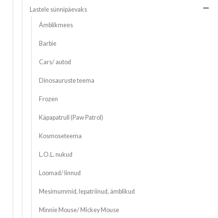
Lastele sünnipäevaks
Ämblikmees
Barbie
Cars/ autod
Dinosauruste teema
Frozen
Käpapatrull (Paw Patrol)
Kosmoseteema
L.O.L. nukud
Loomad/ linnud
Mesimummid, lepatriinud, ämblikud
Minnie Mouse/ Mickey Mouse