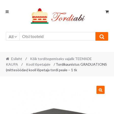
Skip
Skip
to
to
navigation
content
All
Esileht
/
Kõik torditegemiseks vajalik TEEMADE
KAUPA
/
Kooli lõpetajale
/ Tordikaunistus GRADUATIONS
(mittesöödav) kooli lõpetaja tordi peale – 1 tk