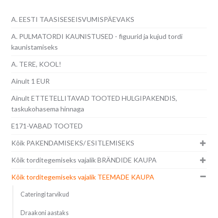
A. EESTI TAASISESEISVUMISPÄEVAKS
A. PULMATORDI KAUNISTUSED - figuurid ja kujud tordi
kaunistamiseks
A. TERE, KOOL!
Ainult 1 EUR
Ainult ETTETELLITAVAD TOOTED HULGIPAKENDIS,
taskukohasema hinnaga
E171-VABAD TOOTED
Kõik PAKENDAMISEKS/ ESITLEMISEKS
Kõik torditegemiseks vajalik BRÄNDIDE KAUPA
Kõik torditegemiseks vajalik TEEMADE KAUPA
Cateringi tarvikud
Draakoni aastaks