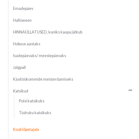
Emadepäev
Halloween
HINNAÜLLATUSED, kuniks kaupa jätkub
Hobuse aastaks
Isadepäevaks/ meestepäevaks
Jalgpall
Käsitöökommide meisterdamiseks
Katsikud
Poisi katsikuks
Tüdruku katsikuks
Kooli lõpetajale