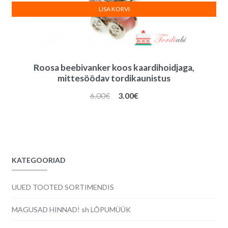
LISA KORVI
Roosa beebivanker koos kaardihoidjaga,
mittesöödav tordikaunistus
Algne
Praegune
6.00
€
3.00
€
hind
hind
oli:
on:
6.00€.
3.00€.
KATEGOORIAD
UUED TOOTED SORTIMENDIS
MAGUSAD HINNAD! sh LÕPUMÜÜK