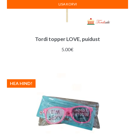
LISA KORVI
Tordi topper LOVE, puidust
5.00
€
HEA HIND!