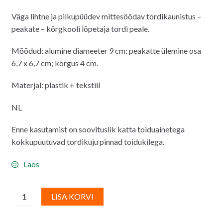
Väga lihtne ja pilkupüüdev mittesöödav tordikaunistus –
peakate – kõrgkooli lõpetaja tordi peale.
Mõõdud: alumine diameeter 9 cm; peakatte ülemine osa
6,7 x 6,7 cm; kõrgus 4 cm.
Materjal: plastik + tekstiil
NL
Enne kasutamist on soovituslik katta toiduainetega
kokkupuutuvad tordikuju pinnad toidukilega.
Laos
Tordikaunistus
A
LISA KORVI
GRADUATIONS
l
(mittesöödav)
t