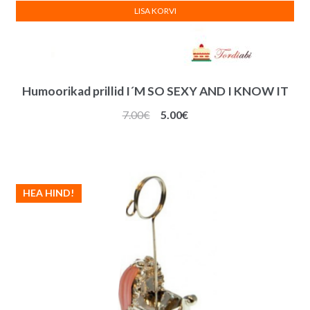
LISA KORVI
Humoorikad prillid I´M SO SEXY AND I KNOW IT
Algne
Praegune
7.00
€
5.00
€
hind
hind
oli:
on:
7.00€.
5.00€.
HEA HIND!