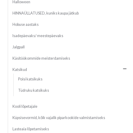
Halloween
HINNAÜLLATUSED, kuniks kaupa jätkub
Hobuse aastaks
Isadepäevaks/ meestepäevaks
Jalgpall
Käsitöökommide meisterdamiseks
Katsikud
Poisi katsikuks
Tüdruku katsikuks
Kooli lõpetajale
Küpsisevormid, kõik vajalik piparkookide valmistamiseks
Lasteaia lõpetamiseks