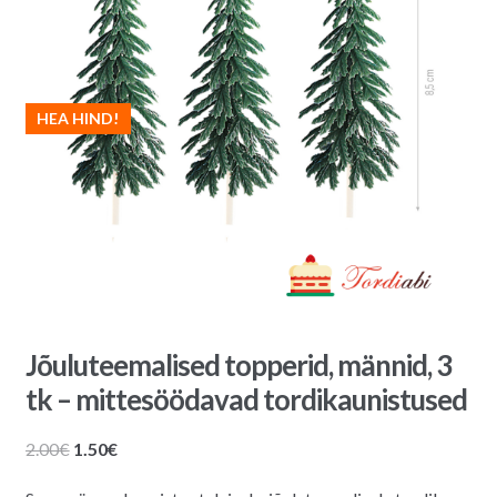
HEA HIND!
Jõuluteemalised topperid, männid, 3
tk – mittesöödavad tordikaunistused
Algne
Praegune
2.00
€
1.50
€
hind
hind