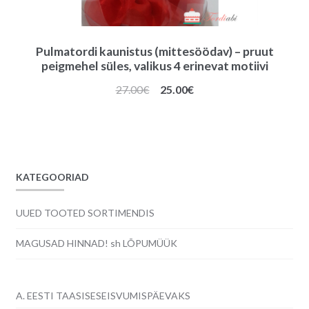
Pulmatordi kaunistus (mittesöödav) – pruut
peigmehel süles, valikus 4 erinevat motiivi
Algne
Praegune
27.00
€
25.00
€
hind
hind
oli:
on:
27.00€.
25.00€.
KATEGOORIAD
UUED TOOTED SORTIMENDIS
MAGUSAD HINNAD! sh LÕPUMÜÜK
A. EESTI TAASISESEISVUMISPÄEVAKS