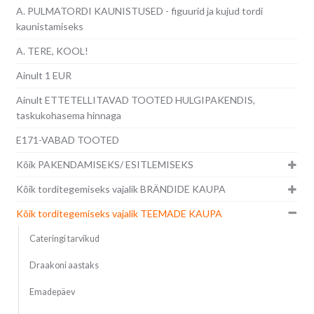
A. PULMATORDI KAUNISTUSED - figuurid ja kujud tordi
kaunistamiseks
A. TERE, KOOL!
Ainult 1 EUR
Ainult ETTETELLITAVAD TOOTED HULGIPAKENDIS,
taskukohasema hinnaga
E171-VABAD TOOTED
Kõik PAKENDAMISEKS/ ESITLEMISEKS
Kõik torditegemiseks vajalik BRÄNDIDE KAUPA
Kõik torditegemiseks vajalik TEEMADE KAUPA
Cateringi tarvikud
Draakoni aastaks
Emadepäev