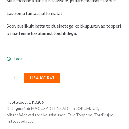
Suurepärane kaunistus talvisele, jõuluteemalisele tordile.
oli:
on:
2.00€.
1.50€.
Lase oma fantaasial lennata!
Soovituslikult katta toiduainetega kokkupuutuvad topperi
pinnad enne kasutamist toidukilega.
Laos
Jõuluteemalised
A
LISA KORVI
topperid,
l
männid,
t
3
e
Tootekood:
DK0206
tk
r
Kategooriad:
MAGUSAD HINNAD! sh LÕPUMÜÜK
,
-
n
Mittesöödavad tordikaunistused
,
Talv
,
Topperid
,
Tordikujud,
mittesöödavad
a
mittesöödavad
tordikaunistused
t