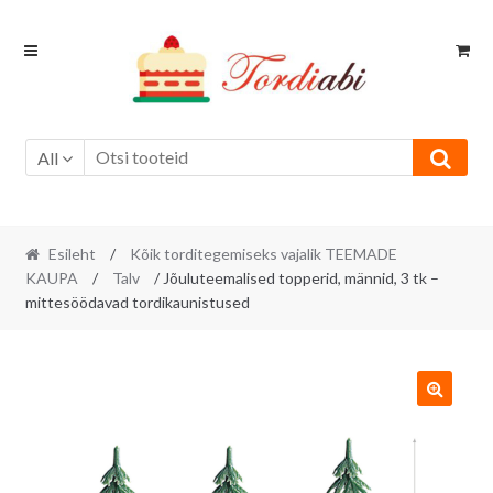
Skip
Skip
to
to
navigation
content
All
Esileht
/
Kõik torditegemiseks vajalik TEEMADE
KAUPA
/
Talv
/ Jõuluteemalised topperid, männid, 3 tk –
mittesöödavad tordikaunistused