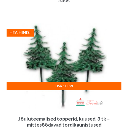
5.50
€
HEA HIND!
LISA KORVI
Jõuluteemalised topperid, kuused, 3 tk –
mittesöödavad tordikaunistused