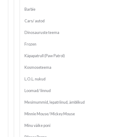
Barbie
Cars/ autod
Dinosauruste teema
Frozen
Käpapatrull (Paw Patrol)
Kosmoseteema
L.O.L. nukud
Loomad/ linnud
Mesimummid, lepatriinud, ämblikud
Minnie Mouse/ Mickey Mouse
Minu väike poni