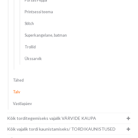
Põrsas Peppa
Printsessi teema
Stitch
Superkangelane, batman
Trollid
Ükssarvik
Tähed
Talv
Vastlapäev
Kõik torditegemiseks vajalik VÄRVIDE KAUPA
Kõik vajalik tordi kaunistamiseks/ TORDIKAUNISTUSED