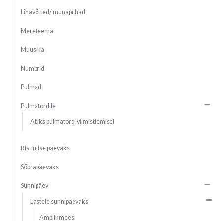
Lihavõtted/ munapühad
Mereteema
Muusika
Numbrid
Pulmad
Pulmatordile
Abiks pulmatordi viimistlemisel
Ristimise päevaks
Sõbrapäevaks
Sünnipäev
Lastele sünnipäevaks
Ämblikmees