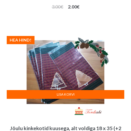
Algne
Praegune
3.00
€
2.00
€
hind
hind
oli:
on:
3.00€.
2.00€.
HEA HIND!
LISA KORVI
Jõulu kinkekotid kuusega, alt voldiga 18 x 35 (+2