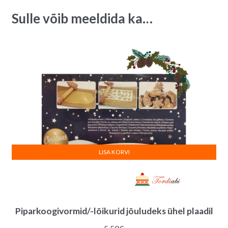
quantity
i
Sulle võib meeldida ka…
v
e
:
LISA KORVI
Piparkoogivormid/-lõikurid jõuludeks ühel plaadil