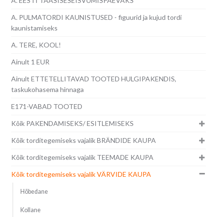
A. EESTI TAASISESEISVUMISPÄEVAKS
A. PULMATORDI KAUNISTUSED - figuurid ja kujud tordi
kaunistamiseks
A. TERE, KOOL!
Ainult 1 EUR
Ainult ETTETELLITAVAD TOOTED HULGIPAKENDIS,
taskukohasema hinnaga
E171-VABAD TOOTED
Kõik PAKENDAMISEKS/ ESITLEMISEKS
Kõik torditegemiseks vajalik BRÄNDIDE KAUPA
Kõik torditegemiseks vajalik TEEMADE KAUPA
Kõik torditegemiseks vajalik VÄRVIDE KAUPA
Hõbedane
Kollane