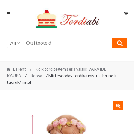
Skip
Skip
to
to
navigation
content
All
Esileht
/
Kõik torditegemiseks vajalik VÄRVIDE
KAUPA
/
Roosa
/ Mittesöödav tordikaunistus, brünett
tüdruk/ ingel