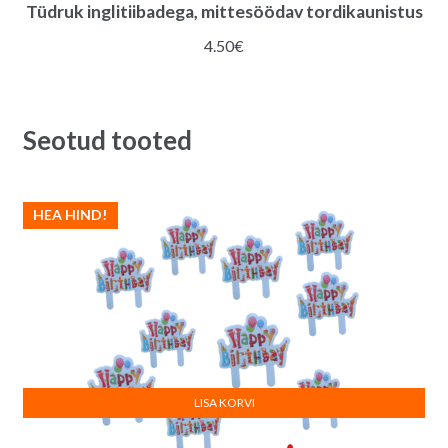
Tüdruk inglitiibadega, mittesöödav tordikaunistus
4.50
€
Seotud tooted
HEA HIND!
LISA KORVI