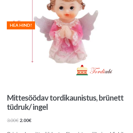
HEA HIND!
Mittesöödav tordikaunistus, brünett
tüdruk/ ingel
Algne
Praegune
3.00
€
2.00
€
hind
hind