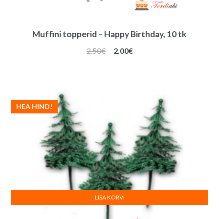
Muffini topperid – Happy Birthday, 10 tk
Algne
Praegune
2.50
€
2.00
€
hind
hind
oli:
on:
2.50€.
2.00€.
HEA HIND!
LISA KORVI