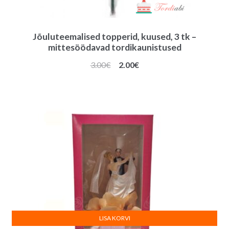
Jõuluteemalised topperid, kuused, 3 tk –
mittesöödavad tordikaunistused
Algne
Praegune
3.00
€
2.00
€
hind
hind
oli:
on:
3.00€.
2.00€.
LISA KORVI