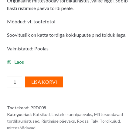
Originaalne mittesöödav tordikaunistus, väike ingel. Sobib
oli:
on:
hästi ristimise päeva tordi peale.
3.00€.
2.00€.
Mõõdud: vt. tootefotol
Soovituslik on katta tordiga kokkupuute pind toidukilega.
Valmistatud: Poolas
Laos
Mittesöödav
A
LISA KORVI
tordikaunistus,
l
brünett
t
tüdruk/
e
Tootekood:
PRD008
ingel
r
Kategooriad:
Katsikud
,
Lastele sünnipäevaks
,
Mittesöödavad
quantity
n
tordikaunistused
,
Ristimise päevaks
,
Roosa
,
Talv
,
Tordikujud,
a
mittesöödavad
t