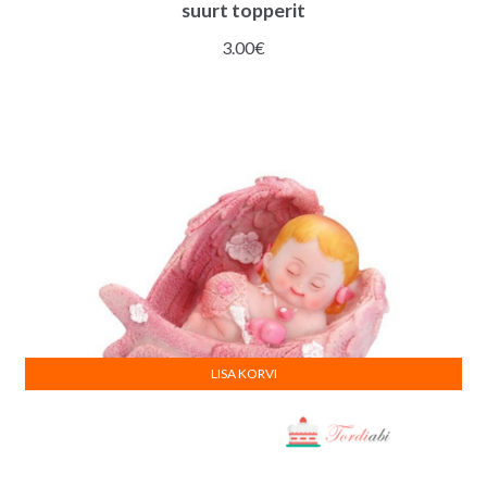
suurt topperit
3.00
€
LISA KORVI