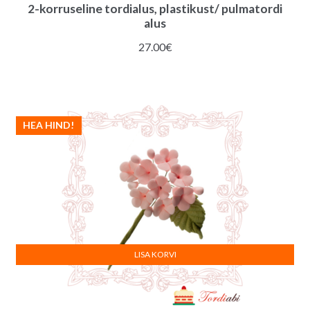
2-korruseline tordialus, plastikust/ pulmatordi
alus
27.00
€
HEA HIND!
LISA KORVI