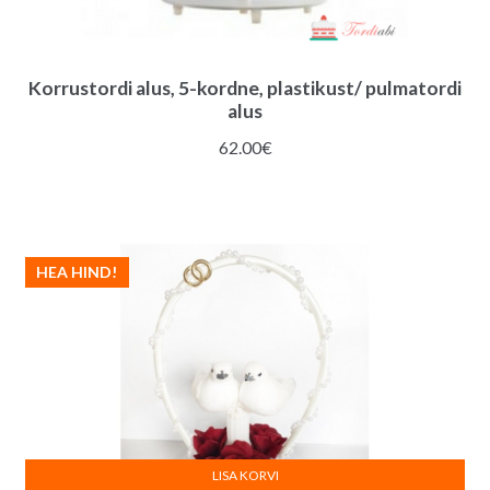
Korrustordi alus, 5-kordne, plastikust/ pulmatordi
alus
62.00
€
HEA HIND!
LISA KORVI