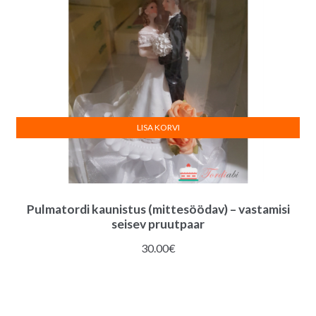
LISA KORVI
Pulmatordi kaunistus (mittesöödav) – vastamisi
seisev pruutpaar
30.00
€