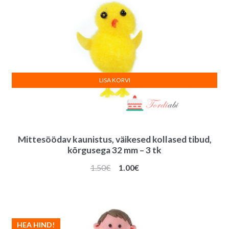
LISA KORVI
Mittesöödav kaunistus, väikesed kollased tibud,
kõrgusega 32 mm – 3 tk
Algne
Praegune
1.50
€
1.00
€
hind
hind
oli:
on:
1.50€.
1.00€.
HEA HIND!