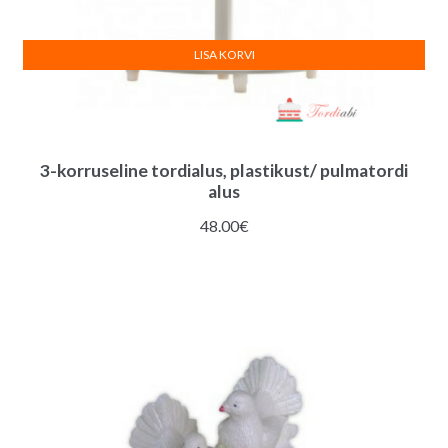
LISA KORVI
3-korruseline tordialus, plastikust/ pulmatordi
alus
48.00
€