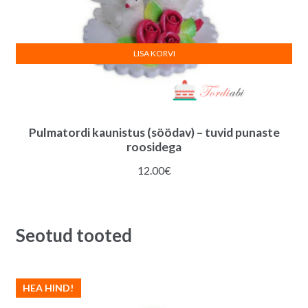
LISA KORVI
Pulmatordi kaunistus (söödav) – tuvid punaste
roosidega
12.00
€
Seotud tooted
HEA HIND!