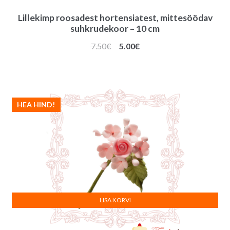
Lillekimp roosadest hortensiatest, mittesöödav
suhkrudekoor – 10 cm
Algne
Praegune
7.50
€
5.00
€
hind
hind
oli:
on:
7.50€.
5.00€.
HEA HIND!
LISA KORVI