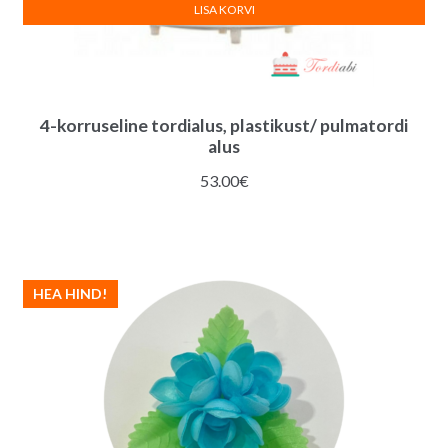
LISA KORVI
4-korruseline tordialus, plastikust/ pulmatordi
alus
53.00
€
HEA HIND!