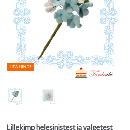
HEA HIND!
Lillekimp helesinistest ja valgetest