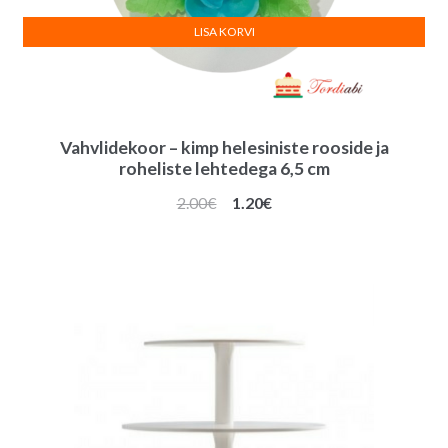
LISA KORVI
Vahvlidekoor – kimp helesiniste rooside ja
roheliste lehtedega 6,5 cm
Algne
Praegune
2.00
€
1.20
€
hind
hind
oli:
on:
2.00€.
1.20€.