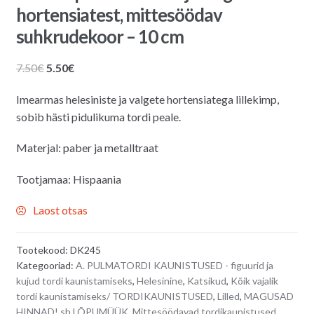
hortensiatest, mittesöödav
suhkrudekoor – 10 cm
Algne
Praegune
7.50
€
5.50
€
hind
hind
Imearmas helesiniste ja valgete hortensiatega lillekimp,
oli:
on:
sobib hästi pidulikuma tordi peale.
7.50€.
5.50€.
Materjal: paber ja metalltraat
Tootjamaa: Hispaania
Laost otsas
Tootekood:
DK245
Kategooriad:
A. PULMATORDI KAUNISTUSED - figuurid ja
kujud tordi kaunistamiseks
,
Helesinine
,
Katsikud
,
Kõik vajalik
tordi kaunistamiseks/ TORDIKAUNISTUSED
,
Lilled
,
MAGUSAD
HINNAD! sh LÕPUMÜÜK
,
Mittesöödavad tordikaunistused
,