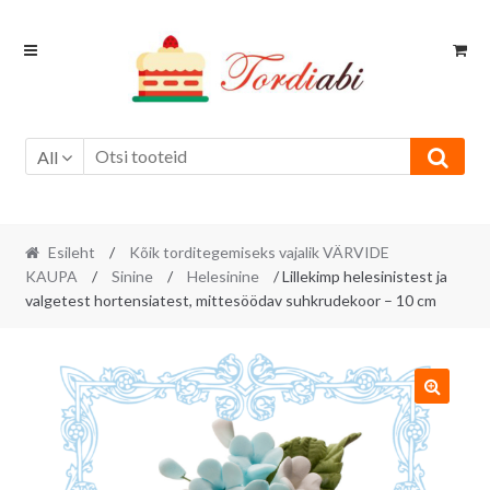
Skip
Skip
to
to
navigation
content
All
Esileht
/
Kõik torditegemiseks vajalik VÄRVIDE
KAUPA
/
Sinine
/
Helesinine
/ Lillekimp helesinistest ja
valgetest hortensiatest, mittesöödav suhkrudekoor – 10 cm