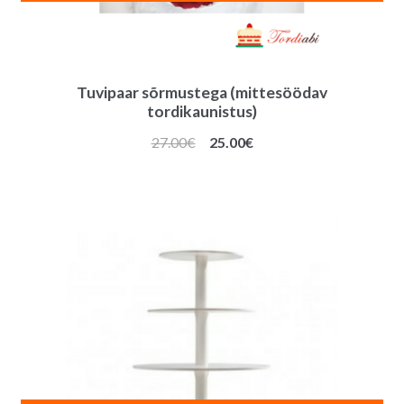
Tuvipaar sõrmustega (mittesöödav
tordikaunistus)
Algne
Praegune
27.00
€
25.00
€
hind
hind
oli:
on:
27.00€.
25.00€.