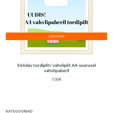
LISA KORVI
Söödav tordipilt/ vahvlipilt A4-suurusel
vahvlipaberil
7.00
€
KATEGOORIAD