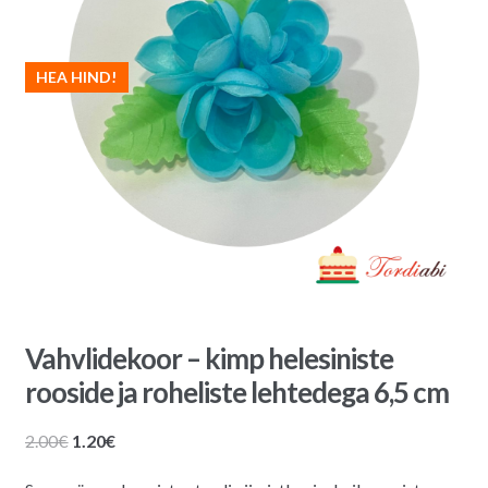
HEA HIND!
Vahvlidekoor – kimp helesiniste
rooside ja roheliste lehtedega 6,5 cm
Algne
Praegune
2.00
€
1.20
€
hind
hind