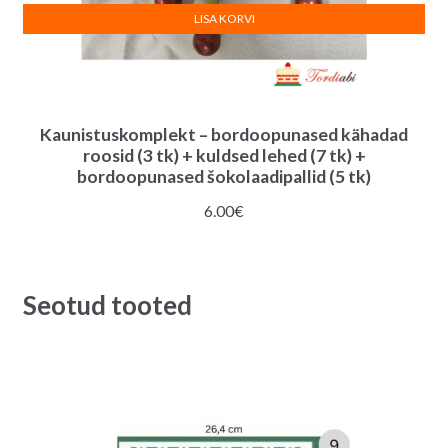
LISA KORVI
Kaunistuskomplekt – bordoopunased kähadad
roosid (3 tk) + kuldsed lehed (7 tk) +
bordoopunased šokolaadipallid (5 tk)
6.00
€
Seotud tooted