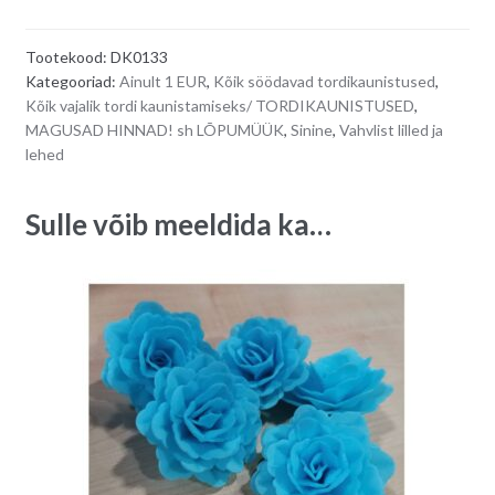
kimp
t
helesiniste
e
Tootekood:
DK0133
rooside
r
Kategooriad:
Ainult 1 EUR
,
Kõik söödavad tordikaunistused
,
ja
n
Kõik vajalik tordi kaunistamiseks/ TORDIKAUNISTUSED
,
roheliste
a
MAGUSAD HINNAD! sh LÕPUMÜÜK
,
Sinine
,
Vahvlist lilled ja
lehtedega
t
lehed
6,5
i
cm
v
Sulle võib meeldida ka…
quantity
e
: