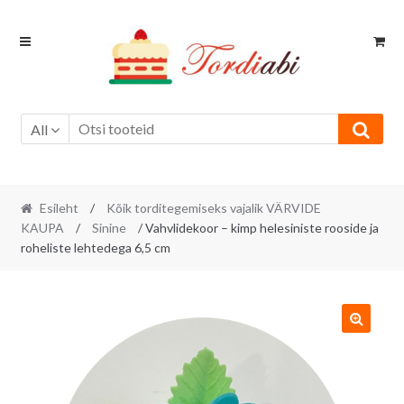
Skip
Skip
to
to
navigation
content
All
Esileht
/
Kõik torditegemiseks vajalik VÄRVIDE
KAUPA
/
Sinine
/ Vahvlidekoor – kimp helesiniste rooside ja
roheliste lehtedega 6,5 cm