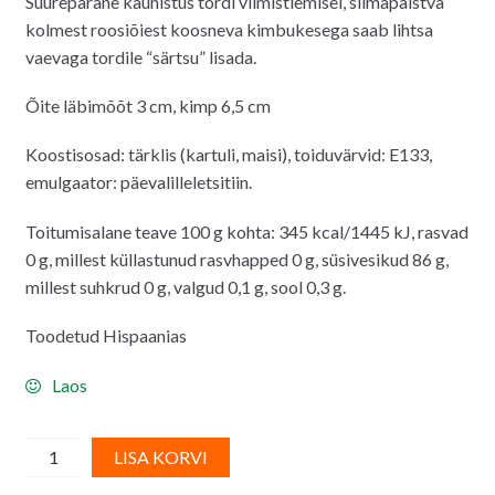
Suurepärane kaunistus tordi viimistlemisel, silmapaistva
oli:
on:
kolmest roosiõiest koosneva kimbukesega saab lihtsa
2.00€.
1.20€.
vaevaga tordile “särtsu” lisada.
Õite läbimõõt 3 cm, kimp 6,5 cm
Koostisosad: tärklis (kartuli, maisi), toiduvärvid: E133,
emulgaator: päevalilleletsitiin.
Toitumisalane teave 100 g kohta: 345 kcal/1445 kJ, rasvad
0 g, millest küllastunud rasvhapped 0 g, süsivesikud 86 g,
millest suhkrud 0 g, valgud 0,1 g, sool 0,3 g.
Toodetud Hispaanias
Laos
Vahvlidekoor
A
LISA KORVI
-
l