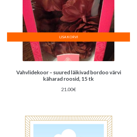
LISA KORVI
Vahvlidekoor – suured läikivad bordoo värvi
käharad roosid, 15 tk
21.00
€