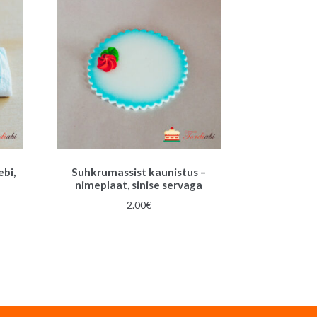
bi,
Suhkrumassist kaunistus –
nimeplaat, sinise servaga
une
2.00
€