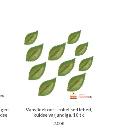
a
t
i
v
e
:
lged
Vahvlidekoor – rohelised lehed,
ldse
kuldse varjundiga, 10 tk
2.00
€