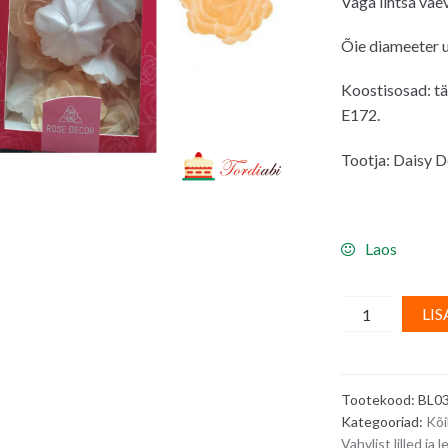
Väga lihtsa vae
Õie diameeter u.
Koostisosad: tä
E172.
Tootja: Daisy D
Laos
Vahvlidekoor
LIS
-
kuldne
kähar
Tootekood:
BL0
roos,
Kategooriad:
Kõi
7
Vahvlist lilled ja 