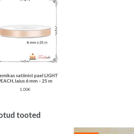
emikas satiinist pael LIGHT
PEACH, laius 6 mm – 25 m
1.00
€
otud tooted