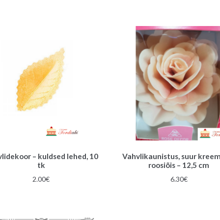
lidekoor – kuldsed lehed, 10
Vahvlikaunistus, suur kree
tk
roosiõis – 12,5 cm
2.00
€
6.30
€