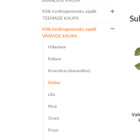
BRÄNDIDE KAUPA
Kõik torditegemiseks vajalik
Su
TEEMADE KAUPA
Kõik torditegemiseks vajalik
VÄRVIDE KAUPA
Hõbedane
Kollane
Kreemikas (elavandiluu)
Kuldne
Lilla
Must
Vah
Oranž
Pruun