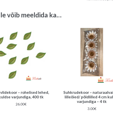
cm,
1tk
lle võib meeldida ka…
quantity
vlidekoor – rohelised lehed,
Suhkrudekoor – naturaalva
kuldse varjundiga, 400 tk
lilleõied/ põldlilled 4 cm ku
varjundiga – 4 tk
26.00
€
3.00
€