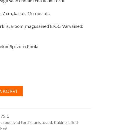
vaga saad endale teha kauni tordi.
 7 cm, karbis 15 roosiõit.
rklis, aroom, magusained E950. Värvained:
ekor Sp. zo. o Poola
A
A KORVI
l
t
e
375-1
r
k söödavad tordikaunistused
,
Kuldne
,
Lilled
,
n
lehed