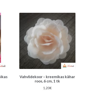
mikas
Vahvlidekoor – kreemikas kähar
roos, 6 cm, 1 tk
1.20
€