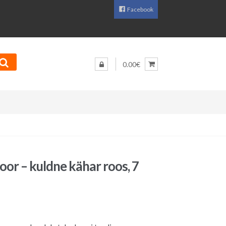
Facebook
0.00€
oor – kuldne kähar roos, 7