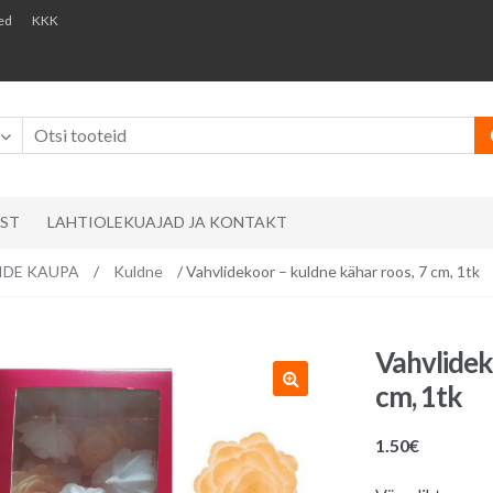
ed
KKK
AST
LAHTIOLEKUAJAD JA KONTAKT
RVIDE KAUPA
/
Kuldne
/ Vahvlidekoor – kuldne kähar roos, 7 cm, 1tk
Vahvlidek
cm, 1tk
1.50
€