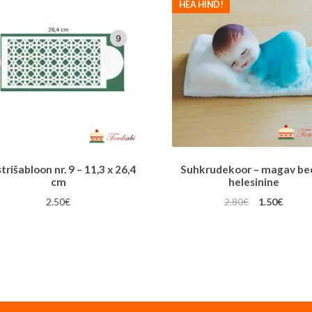
HEA HIND!
rišabloon nr. 9 – 11,3 x 26,4
Suhkrudekoor – magav bee
cm
helesinine
Algne
Praeg
2.50
€
2.80
€
1.50
€
hind
hind
oli:
on:
2.80€.
1.50€.