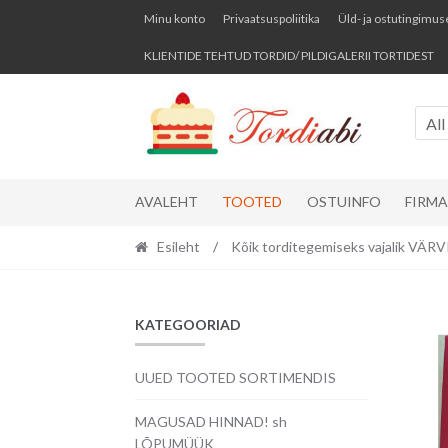
Skip
Skip
Minu konto
Privaatsuspoliitika
Üld- ja ostutingimus
to
to
KLIENTIDE TEHTUD TORDID/ PILDIGALERII TORTIDEST
navigation
content
All
AVALEHT
TOOTED
OSTUINFO
FIRM
Esileht
/
Kõik torditegemiseks vajalik VÄ
KATEGOORIAD
UUED TOOTED SORTIMENDIS
MAGUSAD HINNAD! sh
LÕPUMÜÜK