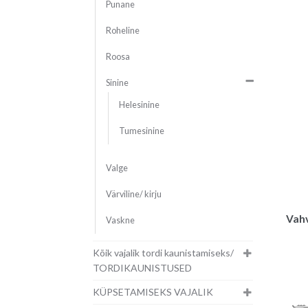
Punane
Roheline
Roosa
Sinine
Helesinine
Tumesinine
Valge
Värviline/ kirju
Vahv
Vaskne
Kõik vajalik tordi kaunistamiseks/
TORDIKAUNISTUSED
KÜPSETAMISEKS VAJALIK