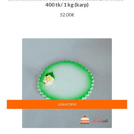
400 tk/ 1 kg (karp)
52.00
€
LISA KORVI