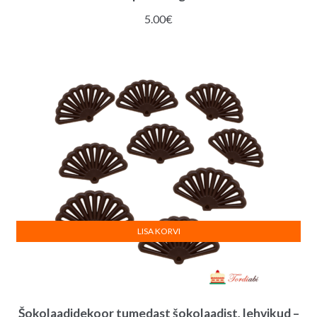
5.00
€
LISA KORVI
Šokolaadidekoor tumedast šokolaadist, lehvikud –