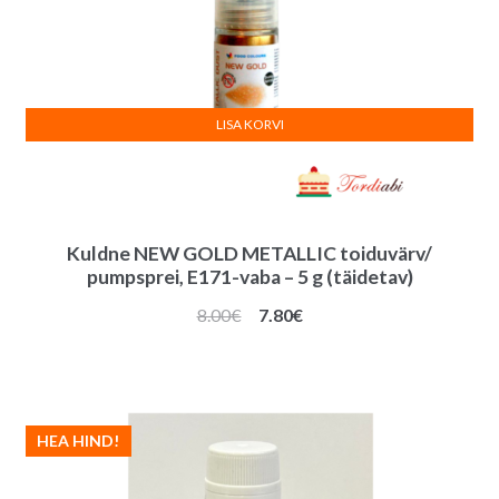
LISA KORVI
Kuldne NEW GOLD METALLIC toiduvärv/
pumpsprei, E171-vaba – 5 g (täidetav)
Algne
Praegune
8.00
€
7.80
€
hind
hind
oli:
on:
8.00€.
7.80€.
HEA HIND!