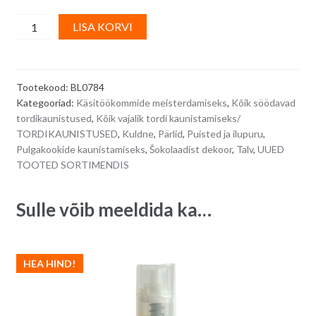
Kuldsed
A
LISA KORVI
krõbedad
l
šokolaadipärlid
t
-
e
Tootekood:
BL0784
50
r
Kategooriad:
Käsitöökommide meisterdamiseks
,
Kõik söödavad
g
n
tordikaunistused
,
Kõik vajalik tordi kaunistamiseks/
quantity
a
TORDIKAUNISTUSED
,
Kuldne
,
Pärlid
,
Puisted ja ilupuru
,
t
Pulgakookide kaunistamiseks
,
Šokolaadist dekoor
,
Talv
,
UUED
i
TOOTED SORTIMENDIS
v
e
Sulle võib meeldida ka…
:
HEA HIND!