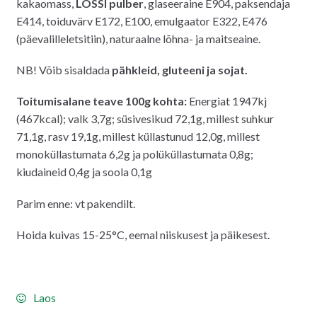
kakaomass,
LÕSSI pulber
, glaseeraine E904, paksendaja
E414, toiduvärv E172, E100, emulgaator E322, E476
(päevalilleletsitiin), naturaalne lõhna- ja maitseaine.
NB! Võib sisaldada
pähkleid, gluteeni ja sojat.
Toitumisalane teave 100g kohta:
Energiat 1947kj
(467kcal); valk 3,7g; süsivesikud 72,1g, millest suhkur
71,1g, rasv 19,1g, millest küllastunud 12,0g, millest
monoküllastumata 6,2g ja polüküllastumata 0,8g;
kiudaineid 0,4g ja soola 0,1g
Parim enne: vt pakendilt.
Hoida kuivas 15-25°C, eemal niiskusest ja päikesest.
Laos