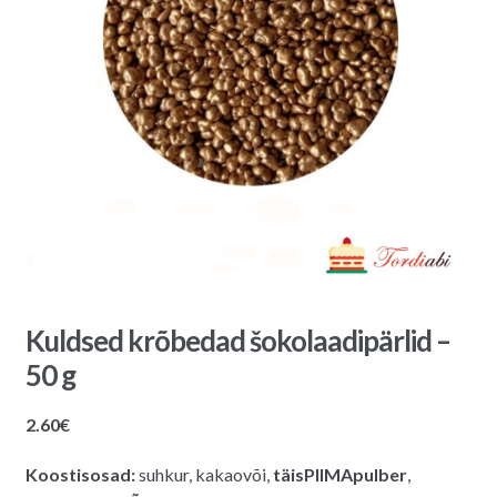
Kuldsed krõbedad šokolaadipärlid –
50 g
2.60
€
Koostisosad:
suhkur, kakaovõi,
täisPIIMApulber
,