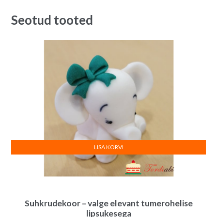
Seotud tooted
LISA KORVI
Suhkrudekoor – valge elevant tumerohelise
lipsukesega