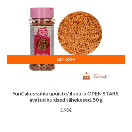
LISA KORVI
FunCakes suhkrupuiste/ ilupuru OPEN STARS,
avatud kuldsed tähekesed, 50 g
5.90
€