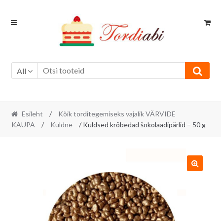
Skip
Skip
to
to
navigation
content
All
Esileht
/
Kõik torditegemiseks vajalik VÄRVIDE
KAUPA
/
Kuldne
/ Kuldsed krõbedad šokolaadipärlid – 50 g