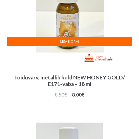
LISA KORVI
Toiduvärv, metallik kuld NEW HONEY GOLD/
E171-vaba – 18 ml
Algne
Praegune
8.50
€
8.00
€
hind
hind
oli:
on:
8.50€.
8.00€.