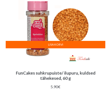
LISA KORVI
FunCakes suhkrupuiste/ ilupuru, kuldsed
tähekesed, 60 g
5.90
€