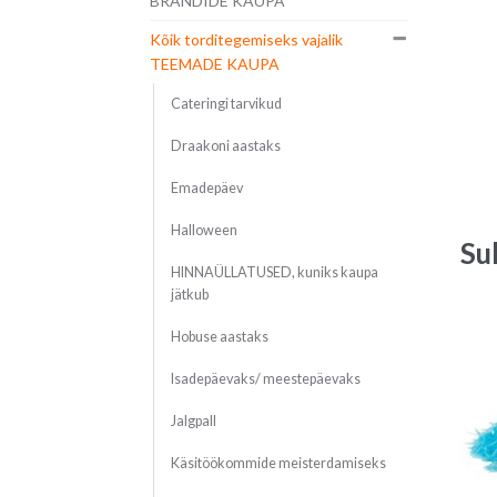
BRÄNDIDE KAUPA
Kõik torditegemiseks vajalik
TEEMADE KAUPA
Cateringi tarvikud
Draakoni aastaks
Emadepäev
Halloween
Su
HINNAÜLLATUSED, kuniks kaupa
jätkub
Hobuse aastaks
Isadepäevaks/ meestepäevaks
Jalgpall
Käsitöökommide meisterdamiseks