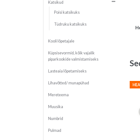
Katsikud
Poisi katsikuks
Tüdruku katsikuks
He
Kooli lõpetajale
Küpsisevormid, kõik vajalik
piparkookide valmistamiseks
Se
Lasteaia lõpetamiseks
Lihavõtted/ munapühad
HEA
Mereteema
Muusika
Numbrid
Pulmad