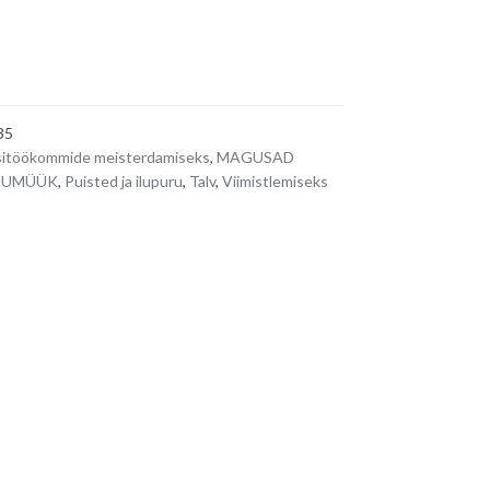
35
itöökommide meisterdamiseks
,
MAGUSAD
ÕPUMÜÜK
,
Puisted ja ilupuru
,
Talv
,
Viimistlemiseks