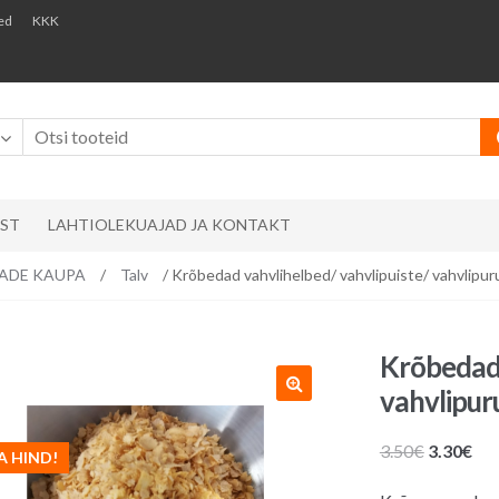
ed
KKK
AST
LAHTIOLEKUAJAD JA KONTAKT
EMADE KAUPA
/
Talv
/ Krõbedad vahvlihelbed/ vahvlipuiste/ vahvlipur
Krõbedad 
vahvlipur
Algne
Pr
3.50
€
3.30
€
A HIND!
hind
hin