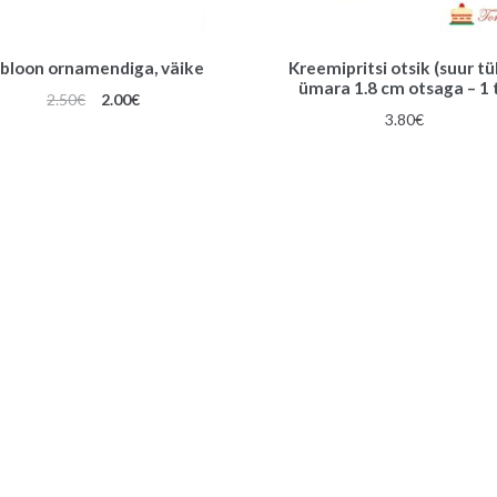
bloon ornamendiga, väike
Kreemipritsi otsik (suur tül
ümara 1.8 cm otsaga – 1 
Algne
Praegune
2.50
€
2.00
€
3.80
€
hind
hind
oli:
on:
2.50€.
2.00€.