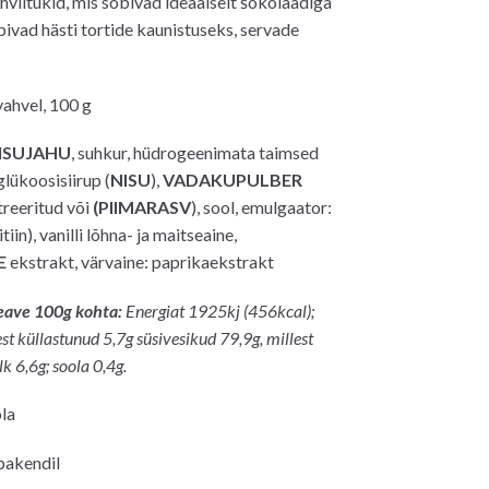
litükid, mis sobivad ideaalselt šokolaadiga
ivad hästi tortide kaunistuseks, servade
0€.
ahvel, 100 g
ISUJAHU
, suhkur, hüdrogeenimata taimsed
glükoosisiirup (
NISU
),
VADAKUPULBER
treeritud või
(PIIMARASV
), sool, emulgaator:
tiin), vanilli lõhna- ja maitseaine,
E
ekstrakt, värvaine: paprikaekstrakt
teave 100g kohta:
Energiat 1
925
kj (
456
kcal);
est küllastunud 5,7g
süsivesikud
79,9
g, millest
lk
6,6
g;
soola 0,
4
g.
la
 pakendil