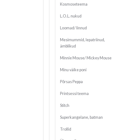
Kosmoseteema
L.O.L. nukud
Loomad/ linnud
Mesimummid, lepatriinud,
ämblikud
Minnie Mouse/ Mickey Mouse
Minu väike poni
Põrsas Peppa
Printsessi teema
Stitch
Superkangelane, batman
Trollid