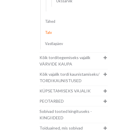
Ükssarvik
Tähed
Talv
Vastlapäev
Kõik torditegemiseks vajalik
VÄRVIDE KAUPA
Kõik vajalik tordi kaunistamiseks/
TORDIKAUNISTUSED
KÜPSETAMISEKS VAJALIK
PEOTARBED
Sobivad tooted kingituseks -
KINGIIDEED
Toiduained, mis sobivad