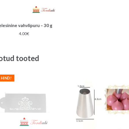
lesinine vahvlipuru – 30 g
4.00
€
otud tooted
 HIND!