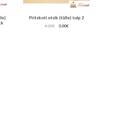
le)
Pritskoti otsik (tülle) tulp 2
tk
Algne
Praegune
4.20
€
3.00
€
hind
hind
oli:
on:
4.20€.
3.00€.