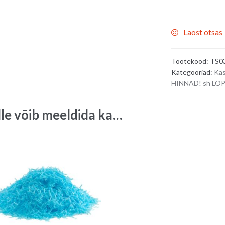
Laost otsas
Tootekood:
TS0
Kategooriad:
Käs
HINNAD! sh L
lle võib meeldida ka…