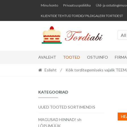
Skip
Skip
Minu konto
Privaatsuspoliitika
Üld- ja ostutingimus
to
to
KLIENTIDE TEHTUD TORDID/ PILDIGALERII TORTIDEST
navigation
content
All
AVALEHT
TOOTED
OSTUINFO
FIRM
Esileht
/
Kõik torditegemiseks vajalik TE
KATEGOORIAD
UUED TOOTED SORTIMENDIS
HE
MAGUSAD HINNAD! sh
LÕPUMÜÜK