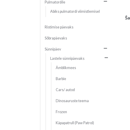
Pulmatordile
Abiks pulmatordi viimistlemisel
Ša
Ristimise päevaks
Sõbrapäevaks
Sünnipäev
Lastele sünnipäevaks
Ämblikmees
Barbie
Cars/ autod
Dinosauruste teema
Frozen
Käpapatrull (Paw Patrol)