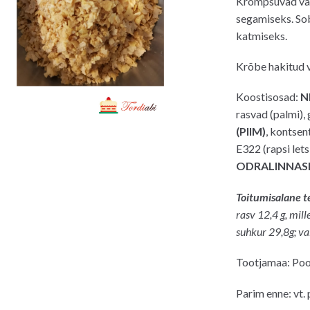
Krõmpsuvad vahv
oli:
on:
segamiseks. Sob
3.50€.
3.3
katmiseks.
Krõbe hakitud v
Koostisosad:
N
rasvad (palmi), 
(PIIM)
, kontsen
E322 (rapsi letsi
ODRALINNAS
Toitumisalane 
rasv
12,4
g,
mill
suhkur
29,8
g
;
va
Tootjamaa: Poo
Parim enne: vt.