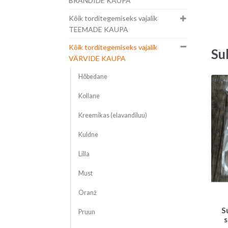
BRÄNDIDE KAUPA
Kõik torditegemiseks vajalik
TEEMADE KAUPA
Kõik torditegemiseks vajalik
Su
VÄRVIDE KAUPA
Hõbedane
Kollane
Kreemikas (elavandiluu)
Kuldne
Lilla
Must
Oranž
S
Pruun
s