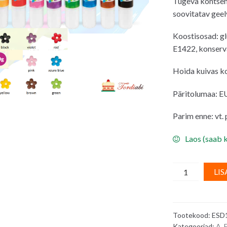
Tugeva kontsent
oli:
on:
soovitatav geel
3.60€.
3.2
Koostisosad: glü
E1422, konserva
Hoida kuivas k
Päritolumaa: E
Parim enne: vt.
Laos (saab k
Sinine
LIS
toiduvärv
tuubis,
BLUE
Tootekood:
ESD
SUPER
Kategooriad:
A.