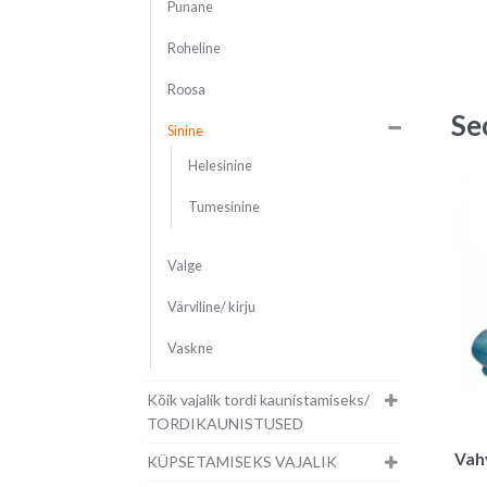
Punane
Roheline
Roosa
Se
Sinine
Helesinine
Tumesinine
Valge
Värviline/ kirju
Vaskne
Kõik vajalik tordi kaunistamiseks/
TORDIKAUNISTUSED
Vahv
KÜPSETAMISEKS VAJALIK