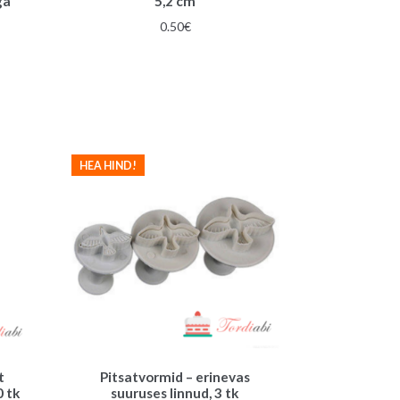
ga
5,2 cm
0.50
€
HEA HIND!
t
Pitsatvormid – erinevas
0 tk
suuruses linnud, 3 tk