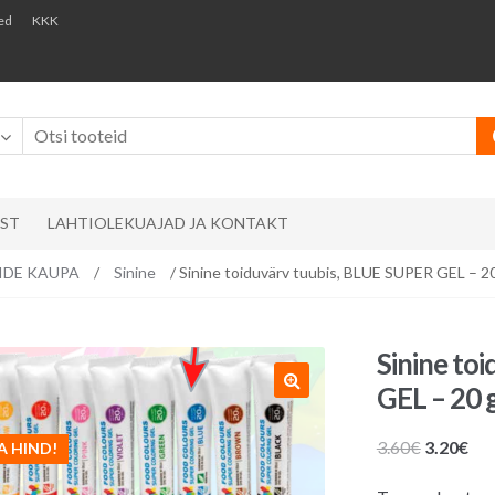
ed
KKK
AST
LAHTIOLEKUAJAD JA KONTAKT
RVIDE KAUPA
/
Sinine
/ Sinine toiduvärv tuubis, BLUE SUPER GEL – 2
Sinine to
GEL – 20 
Algne
Pr
3.60
€
3.20
€
A HIND!
hind
hin