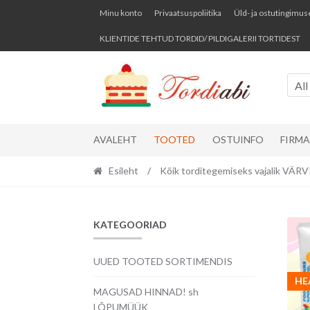
Skip
Skip
Minu konto
Privaatsuspoliitika
Üld- ja ostutingimus
to
to
KLIENTIDE TEHTUD TORDID/ PILDIGALERII TORTIDEST
navigation
content
All
AVALEHT
TOOTED
OSTUINFO
FIRM
Esileht
/
Kõik torditegemiseks vajalik VÄ
KATEGOORIAD
UUED TOOTED SORTIMENDIS
HE
MAGUSAD HINNAD! sh
LÕPUMÜÜK