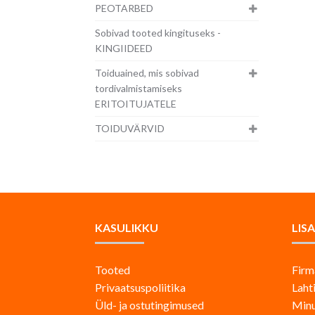
PEOTARBED
Sobivad tooted kingituseks -
KINGIIDEED
Toiduained, mis sobivad
tordivalmistamiseks
ERITOITUJATELE
TOIDUVÄRVID
KASULIKKU
LIS
Tooted
Firm
Privaatsuspoliitika
Laht
Üld- ja ostutingimused
Minu