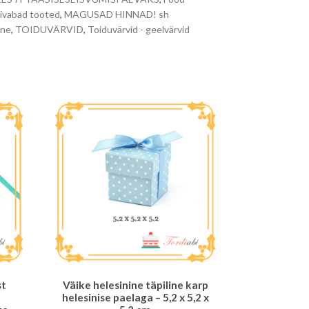
n
ivabad tooted
,
MAGUSAD HINNAD! sh
a
ine
,
TOIDUVÄRVID
,
Toiduvärvid - geelvärvid
t
i
v
e
:
st
Väike helesinine täpiline karp
helesinise paelaga – 5,2 x 5,2 x