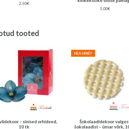
kinkekotike sinise paela
2.50
€
1.00
€
otud tooted
HEA HIND!
lidekoor – sinised orhideed,
Šokolaadidekoor valges
10 tk
šokolaadist – ümar võrk, 1