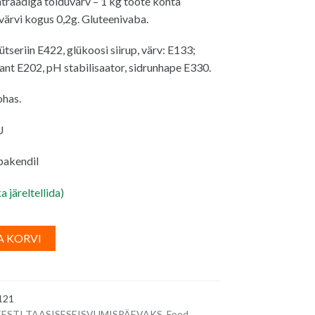
raadiga toiduvärv – 1 kg toote kohta
värvi kogus 0,2g. Gluteenivaba.
0€.
tseriin E422, glükoosi siirup, värv: E133;
nt E202, pH stabilisaator, sidrunhape E330.
ohas.
U
 pakendil
a järeltellida)
A
A KORVI
l
t
e
121
r
 EESTI TAASISESEISVUMISPÄEVAKS
,
Food