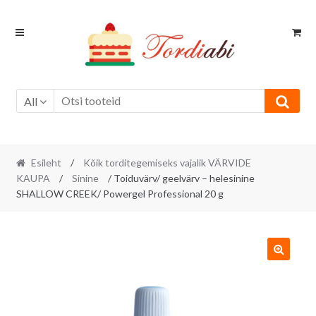
Skip
Skip
to
to
navigation
content
All
Esileht
/
Kõik torditegemiseks vajalik VÄRVIDE
KAUPA
/
Sinine
/ Toiduvärv/ geelvärv – helesinine
SHALLOW CREEK/ Powergel Professional 20 g