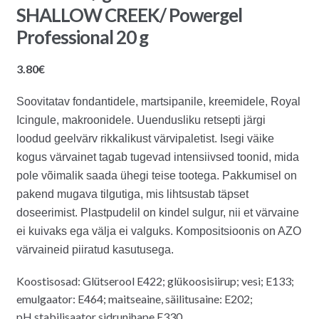
SHALLOW CREEK/ Powergel
Professional 20 g
3.80
€
Soovitatav fondantidele, martsipanile, kreemidele, Royal
Icingule, makroonidele.
Uuendusliku retsepti järgi
loodud geelvärv rikkalikust värvipaletist. Isegi väike
kogus värvainet tagab tugevad intensiivsed toonid, mida
pole võimalik saada ühegi teise tootega. Pakkumisel on
pakend mugava tilgutiga, mis lihtsustab täpset
doseerimist. Plastpudelil on kindel sulgur, nii et värvaine
ei kuivaks ega välja ei valguks. Kompositsioonis on AZO
värvaineid piiratud kasutusega.
Koostisosad: Glütserool E422; glükoosisiirup; vesi; E133;
emulgaator: E464; maitseaine, säilitusaine: E202;
pH stabilisaator sidrunihape E330.