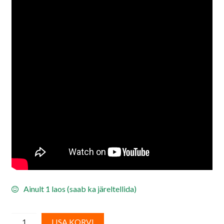
Ainult 1 laos (saab ka järeltellida)
Toiduvärv/
A
LISA KORVI