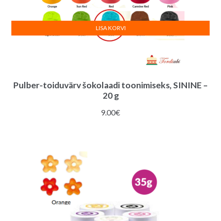
LISA KORVI
Pulber-toiduvärv šokolaadi toonimiseks, SININE –
20 g
9.00
€