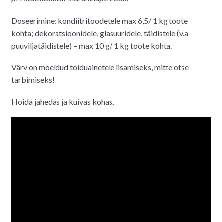
Doseerimine: kondiitritoodetele max 6,5/ 1 kg toote
kohta; dekoratsioonidele, glasuuridele, täidistele (v.a
puuviljatäidistele) – max 10 g/ 1 kg toote kohta.
Värv on mõeldud toiduainetele lisamiseks, mitte otse
tarbimiseks!
Hoida jahedas ja kuivas kohas
.