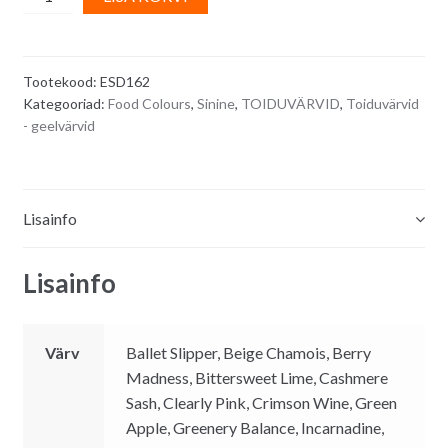
geelvärv
l
-
t
helesinine
e
Tootekood:
ESD162
SHALLOW
r
Kategooriad:
Food Colours
,
Sinine
,
TOIDUVÄRVID
,
Toiduvärvid
CREEK/
n
- geelvärvid
Powergel
a
Professional
t
20
i
g
v
Lisainfo
quantity
e
:
Lisainfo
Värv
Ballet Slipper, Beige Chamois, Berry
Madness, Bittersweet Lime, Cashmere
Sash, Clearly Pink, Crimson Wine, Green
Apple, Greenery Balance, Incarnadine,