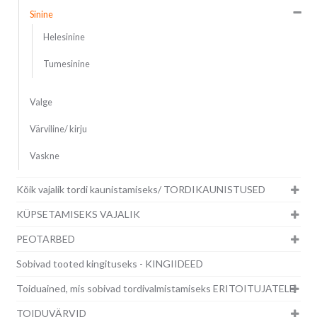
Sinine
Helesinine
Tumesinine
Valge
Värviline/ kirju
Vaskne
Kõik vajalik tordi kaunistamiseks/ TORDIKAUNISTUSED
KÜPSETAMISEKS VAJALIK
PEOTARBED
Sobivad tooted kingituseks - KINGIIDEED
Toiduained, mis sobivad tordivalmistamiseks ERITOITUJATELE
TOIDUVÄRVID