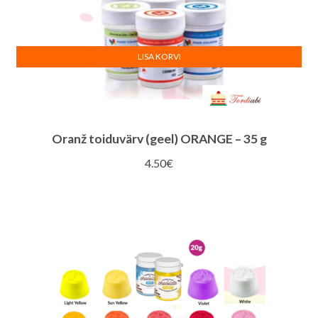
LISA KORVI
Oranž toiduvärv (geel) ORANGE – 35 g
4.50
€