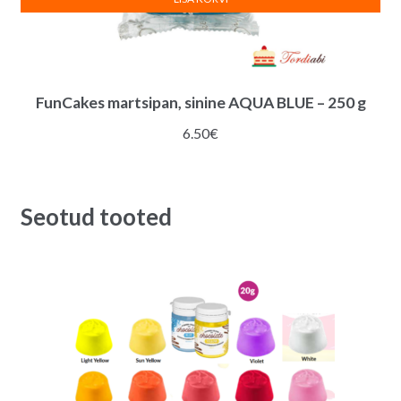
FunCakes martsipan, sinine AQUA BLUE – 250 g
6.50
€
Seotud tooted