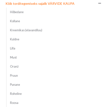
Kõik torditegemiseks vajalik VÄRVIDE KAUPA
Hõbedane
Kollane
Kreemikas (elavandiluu)
Kuldne
Lilla
Must
Oranž
Pruun
Punane
Roheline
Roosa