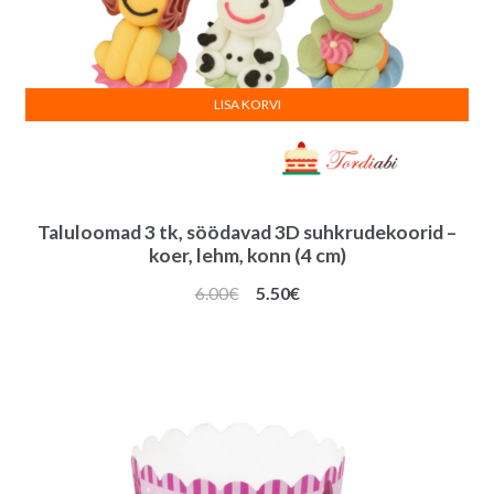
LISA KORVI
Taluloomad 3 tk, söödavad 3D suhkrudekoorid –
koer, lehm, konn (4 cm)
Algne
Praegune
6.00
€
5.50
€
hind
hind
oli:
on:
6.00€.
5.50€.