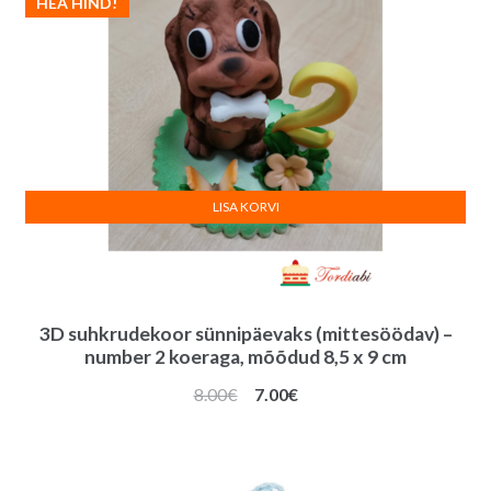
HEA HIND!
LISA KORVI
3D suhkrudekoor sünnipäevaks (mittesöödav) –
number 2 koeraga, mõõdud 8,5 x 9 cm
Algne
Praegune
8.00
€
7.00
€
hind
hind
oli:
on:
8.00€.
7.00€.