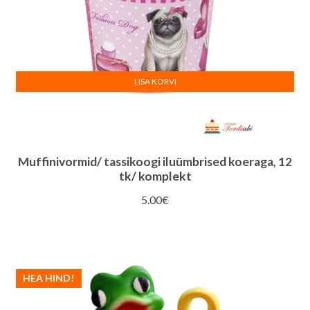
LISA KORVI
Muffinivormid/ tassikoogi iluümbrised koeraga, 12
tk/ komplekt
5.00
€
HEA HIND!