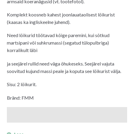
armsaid koeranägusid (vt. tootefotol).
Komplekt koosneb kahest joonlauataolisest lõikurist
(kaasas ka ingliskeelne juhend).
Need lõikurid töötavad kõige paremini, kui sõtkud ​​
martsipani või suhkrumassi (segatud tülopulbriga)
korralikult läbi
ja seejärel rullid need väga õhukeseks. Seejärel vajuta
soovitud kujund massi peale ja koputa see lõikurist välja.
Sisu: 2 lõikurit.
Bränd: FMM