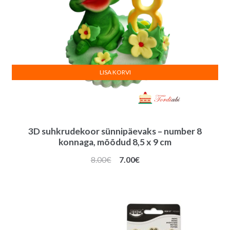
LISA KORVI
3D suhkrudekoor sünnipäevaks – number 8
konnaga, mõõdud 8,5 x 9 cm
Algne
Praegune
8.00
€
7.00
€
hind
hind
oli:
on:
8.00€.
7.00€.