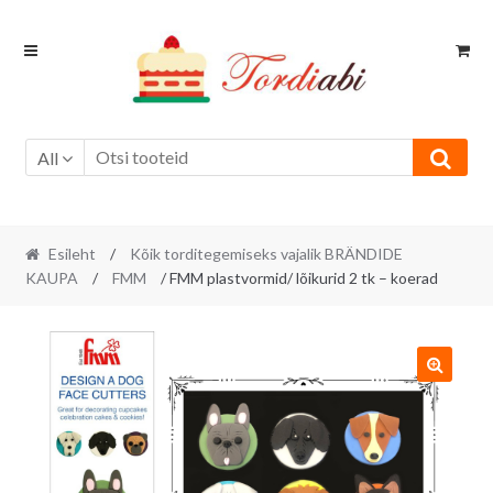
Skip
Skip
to
to
navigation
content
All
Esileht
/
Kõik torditegemiseks vajalik BRÄNDIDE
KAUPA
/
FMM
/ FMM plastvormid/ lõikurid 2 tk – koerad