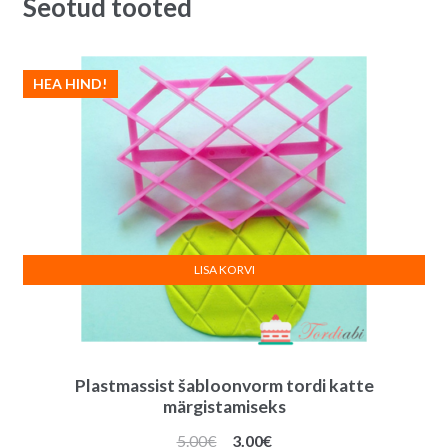
Seotud tooted
HEA HIND!
LISA KORVI
Plastmassist šabloonvorm tordi katte
märgistamiseks
Algne
Praegune
5.00
€
3.00
€