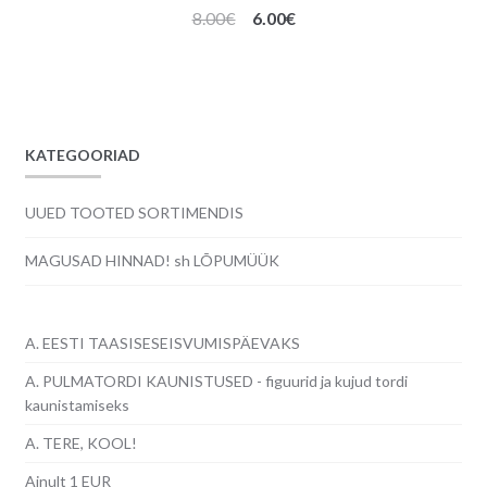
Algne
Praegune
8.00
€
6.00
€
hind
hind
oli:
on:
8.00€.
6.00€.
KATEGOORIAD
UUED TOOTED SORTIMENDIS
MAGUSAD HINNAD! sh LÕPUMÜÜK
A. EESTI TAASISESEISVUMISPÄEVAKS
A. PULMATORDI KAUNISTUSED - figuurid ja kujud tordi
kaunistamiseks
A. TERE, KOOL!
Ainult 1 EUR