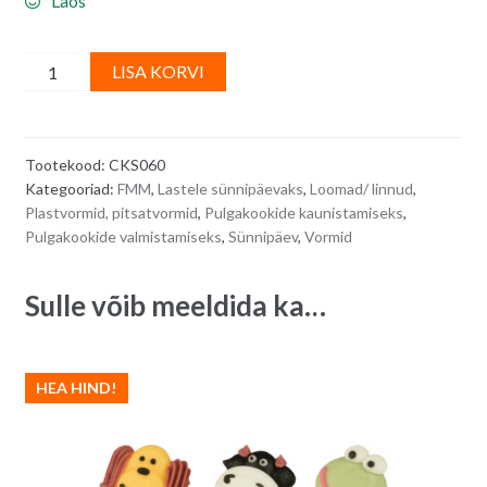
Laos
FMM
A
LISA KORVI
plastvormid/
l
lõikurid
t
2
e
Tootekood:
CKS060
tk
r
Kategooriad:
FMM
,
Lastele sünnipäevaks
,
Loomad/ linnud
,
-
n
Plastvormid, pitsatvormid
,
Pulgakookide kaunistamiseks
,
koerad
a
Pulgakookide valmistamiseks
,
Sünnipäev
,
Vormid
quantity
t
i
Sulle võib meeldida ka…
v
e
:
HEA HIND!