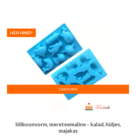
hind
hind
oli:
on:
23.00€.
19.00€.
HEA HIND!
LISA KORVI
Silikoonvorm, mereteemaline – kalad, hüljes,
majakas