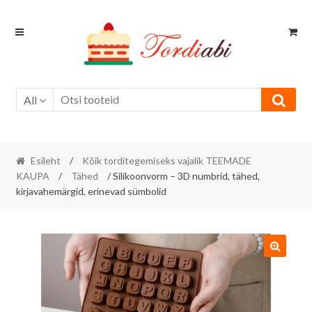
Skip
Skip
to
to
navigation
content
All
Esileht
/
Kõik torditegemiseks vajalik TEEMADE
KAUPA
/
Tähed
/ Silikoonvorm – 3D numbrid, tähed,
kirjavahemärgid, erinevad sümbolid