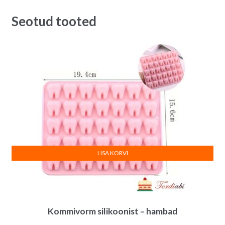
14.00€.
10.00€.
Seotud tooted
LISA KORVI
Kommivorm silikoonist – hambad