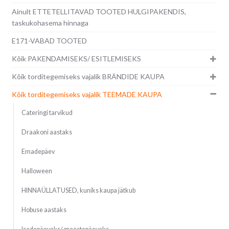
Ainult ETTETELLITAVAD TOOTED HULGIPAKENDIS,
taskukohasema hinnaga
E171-VABAD TOOTED
Kõik PAKENDAMISEKS/ ESITLEMISEKS
Kõik torditegemiseks vajalik BRÄNDIDE KAUPA
Kõik torditegemiseks vajalik TEEMADE KAUPA
Cateringi tarvikud
Draakoni aastaks
Emadepäev
Halloween
HINNAÜLLATUSED, kuniks kaupa jätkub
Hobuse aastaks