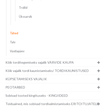
Trollid
Ükssarvik
Tähed
Talv
Vastlapäev
Kõik torditegemiseks vajalik VÄRVIDE KAUPA
Kõik vajalik tordi kaunistamiseks/ TORDIKAUNISTUSED
KÜPSETAMISEKS VAJALIK
PEOTARBED
Sobivad tooted kingituseks - KINGIIDEED
Toiduained, mis sobivad tordivalmistamiseks ERITOITUJATELE