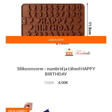
LISA KORVI
Silikoonvorm – numbrid ja tähed HAPPY
BIRTHDAY
Algne
Praegune
7.00
€
4.00
€
hind
hind
oli:
on:
7.00€.
4.00€.
HEA HIND!