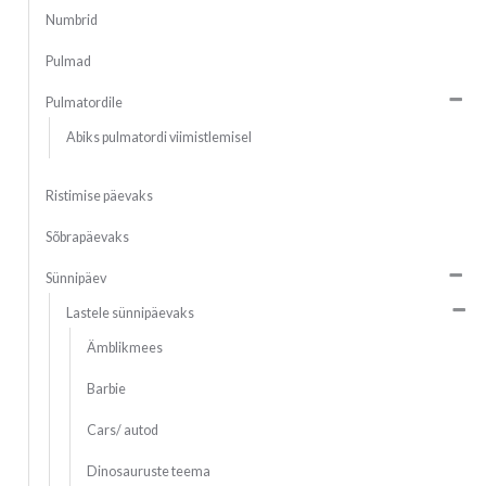
Numbrid
Pulmad
Pulmatordile
Abiks pulmatordi viimistlemisel
Ristimise päevaks
Sõbrapäevaks
Sünnipäev
Lastele sünnipäevaks
Ämblikmees
Barbie
Cars/ autod
Dinosauruste teema