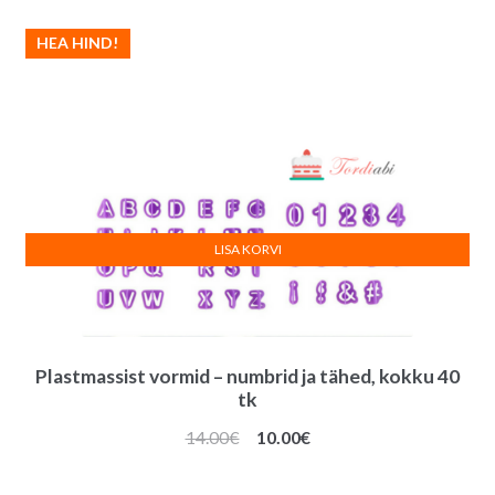
HEA HIND!
LISA KORVI
Plastmassist vormid – numbrid ja tähed, kokku 40
tk
Algne
Praegune
14.00
€
10.00
€
hind
hind
oli:
on: