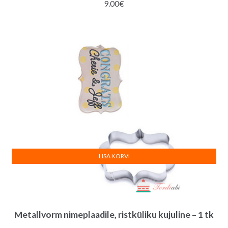
9.00
€
LISA KORVI
Metallvorm nimeplaadile, ristküliku kujuline – 1 tk