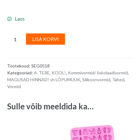
Laos
Silikoonvorm
A
LISA KORVI
-
l
3D
t
numbrid,
e
Tootekood:
SEG0518
tähed,
r
Kategooriad:
A. TERE, KOOL!
,
Kommivormid/ šokolaadivormid
,
kirjavahemärgid,
n
MAGUSAD HINNAD! sh LÕPUMÜÜK
,
Silikoonvormid
,
Tähed
,
erinevad
a
Vormid
sümbolid
t
quantity
i
Sulle võib meeldida ka…
v
e
: