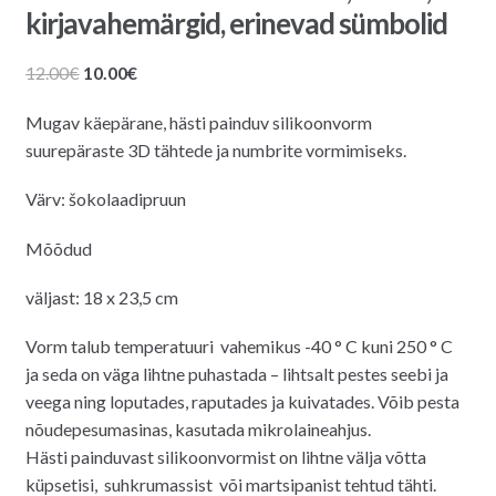
kirjavahemärgid, erinevad sümbolid
Algne
Praegune
12.00
€
10.00
€
hind
hind
Mugav käepärane, hästi painduv silikoonvorm
oli:
on:
suurepäraste 3D tähtede ja numbrite vormimiseks.
12.00€.
10.00€.
Värv: šokolaadipruun
Mõõdud
väljast: 18 x 23,5 cm
Vorm talub temperatuuri
vahemikus -40 ° C kuni 250 ° C
ja seda on väga lihtne puhastada – lihtsalt pestes seebi ja
veega ning loputades, raputades ja kuivatades. Võib pesta
nõudepesumasinas, kasutada mikrolaineahjus.
Hästi painduvast silikoonvormist on lihtne välja võtta
küpsetisi, suhkrumassist või martsipanist tehtud tähti.