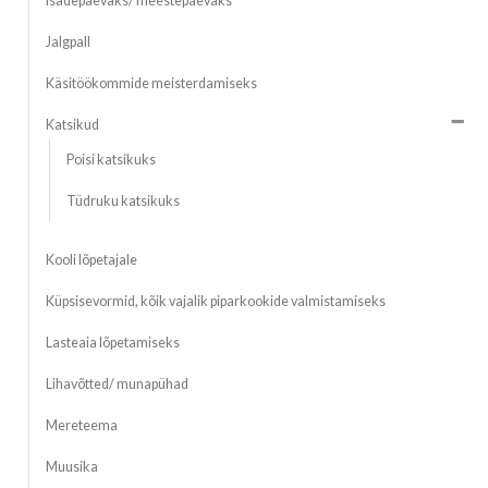
Isadepäevaks/ meestepäevaks
Jalgpall
Käsitöökommide meisterdamiseks
Katsikud
Poisi katsikuks
Tüdruku katsikuks
Kooli lõpetajale
Küpsisevormid, kõik vajalik piparkookide valmistamiseks
Lasteaia lõpetamiseks
Lihavõtted/ munapühad
Mereteema
Muusika