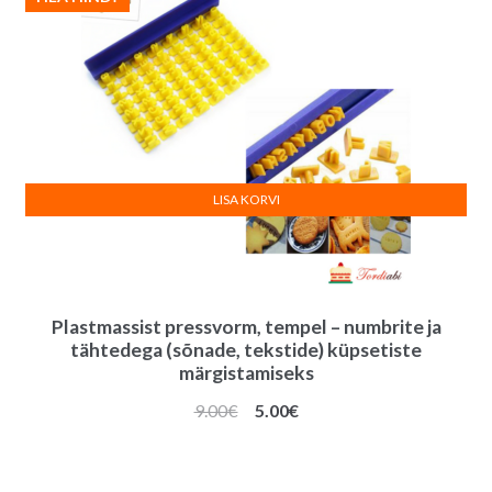
LISA KORVI
Plastmassist pressvorm, tempel – numbrite ja
tähtedega (sõnade, tekstide) küpsetiste
märgistamiseks
Algne
Praegune
9.00
€
5.00
€
hind
hind
oli:
on:
9.00€.
5.00€.