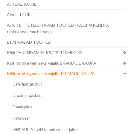
A. TERE, KOOL!
Ainult 1 EUR
Ainult ETTETELLITAVAD TOOTED HULGIPAKENDIS,
taskukohasema hinnaga
E171-VABAD TOOTED
Kõik PAKENDAMISEKS/ ESITLEMISEKS
Kõik torditegemiseks vajalik BRÄNDIDE KAUPA
Kõik torditegemiseks vajalik TEEMADE KAUPA
Cateringi tarvikud
Draakoni aastaks
Emadepäev
Halloween
HINNAÜLLATUSED, kuniks kaupa jätkub