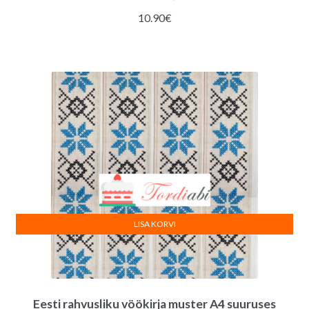
10.90
€
LISA KORVI
Eesti rahvusliku vöökirja muster A4 suuruses