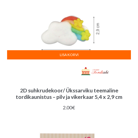
LISA KORVI
2D suhkrudekoor/ Ükssarviku teemaline
tordikaunistus – pilv ja vikerkaar 5,4 x 2,9 cm
2.00
€