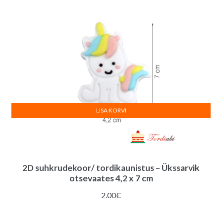
LISA KORVI
2D suhkrudekoor/ tordikaunistus – Ükssarvik
otsevaates 4,2 x 7 cm
2.00
€