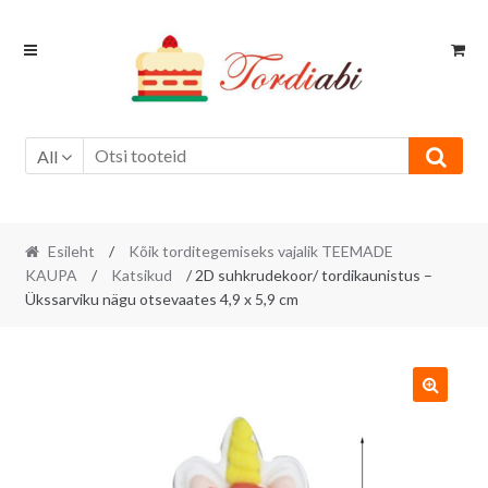
Skip
Skip
to
to
navigation
content
All
Esileht
/
Kõik torditegemiseks vajalik TEEMADE
KAUPA
/
Katsikud
/ 2D suhkrudekoor/ tordikaunistus –
Ükssarviku nägu otsevaates 4,9 x 5,9 cm