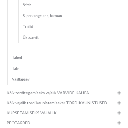
Stitch
Superkangelane, batman
Trollid
Ükssarvik
Tähed
Talv
Vastlapäev
Kõik torditegemiseks vajalik VÄRVIDE KAUPA
Kõik vajalik tordi kaunistamiseks/ TORDIKAUNISTUSED
KÜPSETAMISEKS VAJALIK
PEOTARBED