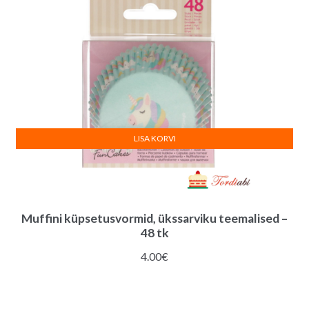
LISA KORVI
Muffini küpsetusvormid, ükssarviku teemalised –
48 tk
4.00
€