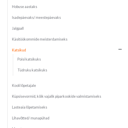
Hobuse aastaks
Isadepäevaks/ meestepäevaks
Jalgpall
Käsitöökommide meisterdamiseks
Katsikud
Poisi katsikuks
Tüdruku katsikuks
Kooli lõpetajale
Küpsisevormid, kõik vajalik piparkookide valmistamiseks
Lasteaia lõpetamiseks
Lihavõtted/ munapühad