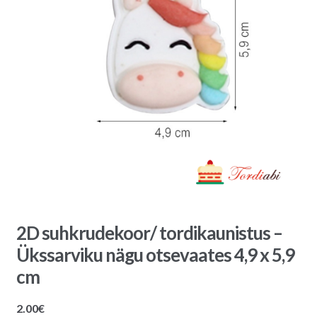
2D suhkrudekoor/ tordikaunistus –
Ükssarviku nägu otsevaates 4,9 x 5,9
cm
2.00
€