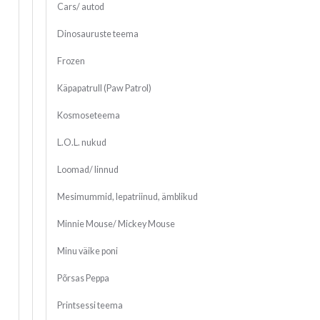
Cars/ autod
Dinosauruste teema
Frozen
Käpapatrull (Paw Patrol)
Kosmoseteema
L.O.L. nukud
Loomad/ linnud
Mesimummid, lepatriinud, ämblikud
Minnie Mouse/ Mickey Mouse
Minu väike poni
Põrsas Peppa
Printsessi teema