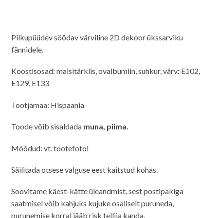
Pilkupüüdev söödav värviline 2D dekoor ükssarviku
fännidele.
Koostisosad: maisitärklis, ovalbumiin, suhkur, värv
:
E102,
E129, E133
Tootjamaa: Hispaania
Toode võib sisaldada
muna,
piima.
Mõõdud: vt. tootefotol
Säilitada otsese valguse eest kaitstud kohas.
Soovitame käest-kätte üleandmist, sest postipakiga
saatmisel võib kahjuks kujuke osaliselt puruneda,
purunemise korral jääb risk tellija kanda.