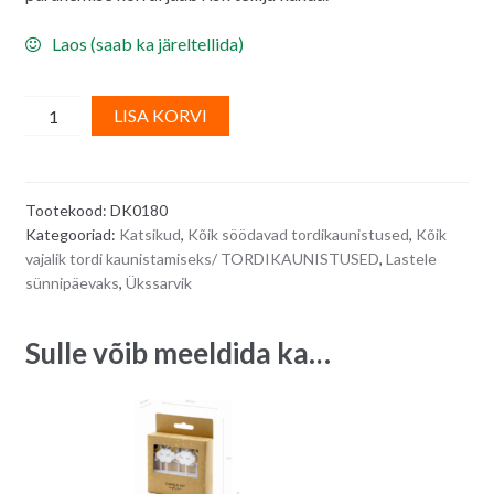
Laos (saab ka järeltellida)
2D
A
LISA KORVI
suhkrudekoor/
l
tordikaunistus
t
-
e
Tootekood:
DK0180
Ükssarviku
r
Kategooriad:
Katsikud
,
Kõik söödavad tordikaunistused
,
Kõik
nägu
n
vajalik tordi kaunistamiseks/ TORDIKAUNISTUSED
,
Lastele
otsevaates
a
sünnipäevaks
,
Ükssarvik
4,9
t
x
i
Sulle võib meeldida ka…
5,9
v
cm
e
quantity
: