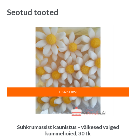
Seotud tooted
LISA KORVI
Suhkrumassist kaunistus – väikesed valged
kummeliõied, 30 tk