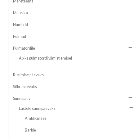
Mereteema
Muusika
Numbrid
Pulmad
Pulmatordile
Abiks pulmatordi viimistlemisel
Ristimise päevaks
Sõbrapäevaks
Sünnipäev
Lastele sünnipäevaks
Ämblikmees
Barbie