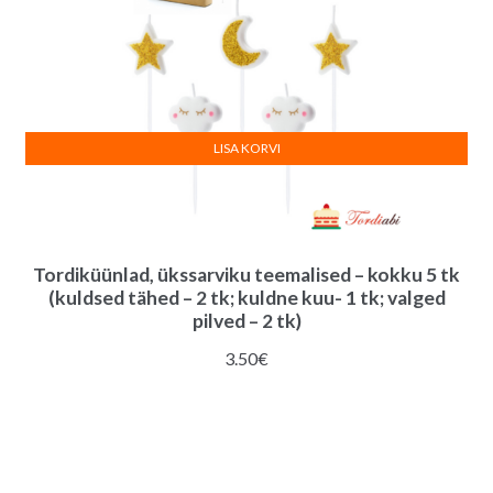
LISA KORVI
Tordiküünlad, ükssarviku teemalised – kokku 5 tk
(kuldsed tähed – 2 tk; kuldne kuu- 1 tk; valged
pilved – 2 tk)
3.50
€