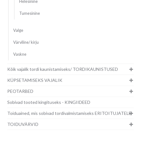
Helesinine
Tumesinine
Valge
Värviline/ kirju
Vaskne
Kõik vajalik tordi kaunistamiseks/ TORDIKAUNISTUSED
KÜPSETAMISEKS VAJALIK
PEOTARBED
Sobivad tooted kingituseks - KINGIIDEED
Toiduained, mis sobivad tordivalmistamiseks ERITOITUJATELE
TOIDUVÄRVID