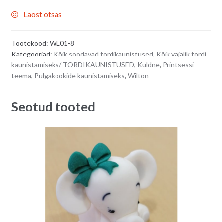
Laost otsas
Tootekood:
WL01-8
Kategooriad:
Kõik söödavad tordikaunistused
,
Kõik vajalik tordi
kaunistamiseks/ TORDIKAUNISTUSED
,
Kuldne
,
Printsessi
teema
,
Pulgakookide kaunistamiseks
,
Wilton
Seotud tooted