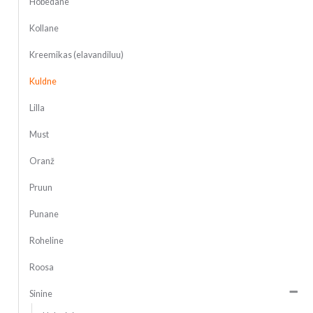
Hõbedane
Kollane
Kreemikas (elavandiluu)
Kuldne
Lilla
Must
Oranž
Pruun
Punane
Roheline
Roosa
Sinine