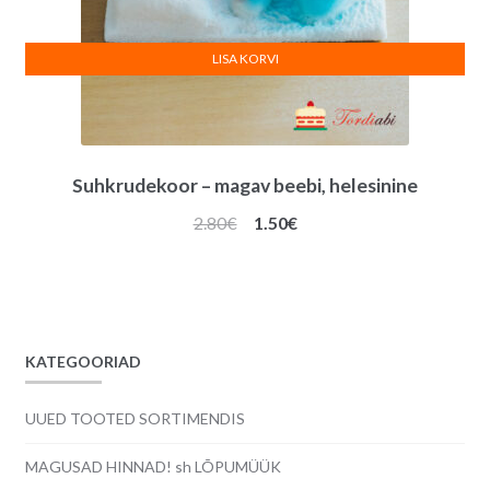
LISA KORVI
Suhkrudekoor – magav beebi, helesinine
Algne
Praegune
2.80
€
1.50
€
hind
hind
oli:
on:
2.80€.
1.50€.
KATEGOORIAD
UUED TOOTED SORTIMENDIS
MAGUSAD HINNAD! sh LÕPUMÜÜK