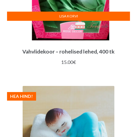
LISA KORVI
Vahvlidekoor – rohelised lehed, 400 tk
15.00
€
HEA HIND!