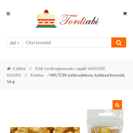
Skip
Skip
to
to
navigation
content
All
Esileht
/
Kõik torditegemiseks vajalik VÄRVIDE
KAUPA
/
Kuldne
/ WILTON suhkrudekoor, kuldsed kroonid,
56 g