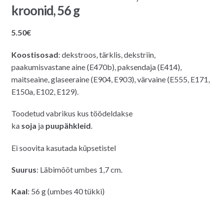
kroonid, 56 g
5.50
€
Koostisosad
: dekstroos, tärklis, dekstriin,
paakumisvastane aine (E470b), paksendaja (E414),
maitseaine, glaseeraine (E904, E903), värvaine (E555, E171,
E150a, E102, E129).
Toodetud vabrikus kus töödeldakse
ka
soja
ja
puupähkleid
.
Ei soovita kasutada küpsetistel
Suurus
: Läbimõõt umbes 1,7 cm.
Kaal
: 56 g (umbes 40 tükki)