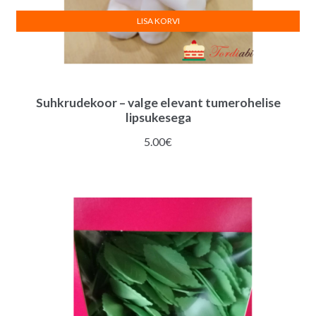
LISA KORVI
Suhkrudekoor – valge elevant tumerohelise
lipsukesega
5.00
€