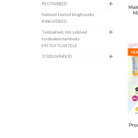
PEOTARBED
Maha
M
Sobivad tooted kingituseks -
KINGIIDEED
Toiduained, mis sobivad
tordivalmistamiseks
ERITOITUJATELE
HEA
TOIDUVÄRVID
Pru