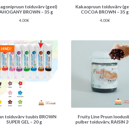
gonipruun toiduvärv (geel)
Kakaopruun toiduvärv (ge
AHOGANY BROWN – 35 g
COCOA BROWN – 35 g
4.00
€
4.00
€
 HIND!
un toiduvärv tuubis BROWN
Fruity Line Pruun loodusl
SUPER GEL – 20 g
pulber toiduvärv, RAISIN 2