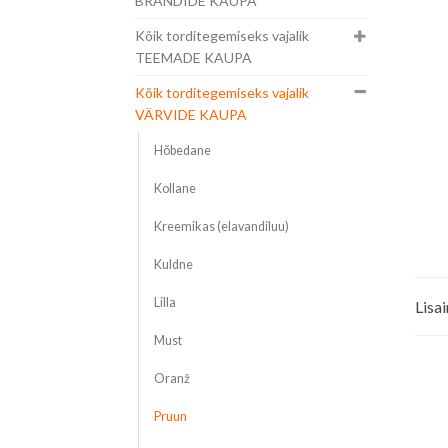
BRÄNDIDE KAUPA
Kõik torditegemiseks vajalik
TEEMADE KAUPA
Kõik torditegemiseks vajalik
VÄRVIDE KAUPA
Hõbedane
Kollane
Kreemikas (elavandiluu)
Kuldne
Lilla
Lisa
Must
Oranž
Pruun