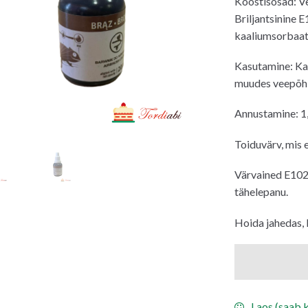
Koostisosad: Ve
Briljantsinine E
kaaliumsorbaat 
Kasutamine: Kas
muudes veepõhi
Annustamine: 1,
Toiduvärv, mis 
Värvained E102,
tähelepanu.
Hoida jahedas, 
Laos (saab k