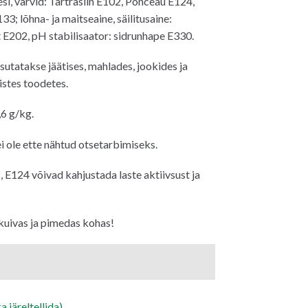
si, värvid: Tartrasiin E102, Ponceau E124,
133; lõhna- ja maitseaine, säilitusaine:
E202, pH stabilisaator: sidrunhape E330.
utatakse jäätises, mahlades, jookides ja
stes toodetes.
6 g/kg.
ei ole ette nähtud otsetarbimiseks.
 E124 võivad kahjustada laste aktiivsust ja
kuivas ja pimedas kohas!
a järeltellida)