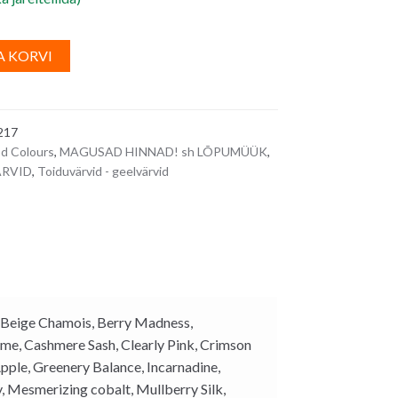
A
A KORVI
l
t
e
217
r
d Colours
,
MAGUSAD HINNAD! sh LÕPUMÜÜK
,
n
RVID
,
Toiduvärvid - geelvärvid
a
t
i
v
e
:
r, Beige Chamois, Berry Madness,
ime, Cashmere Sash, Clearly Pink, Crimson
pple, Greenery Balance, Incarnadine,
, Mesmerizing cobalt, Mullberry Silk,