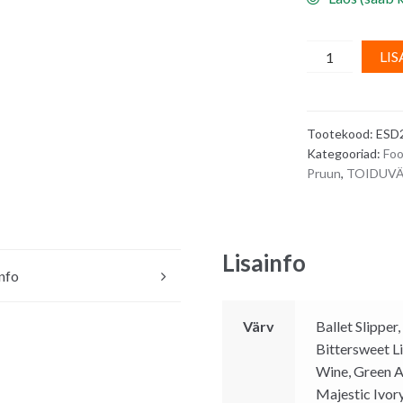
Vedel
LIS
toiduvärv
värvispreile,
PRUUN/
Tootekood:
ESD
Brown
Kategooriad:
Foo
20
Pruun
,
TOIDUVÄ
ml
quantity
Lisainfo
info
Värv
Ballet Slippe
Bittersweet L
Wine, Green A
Majestic Ivory