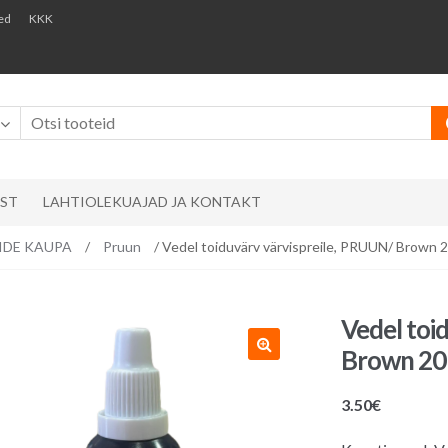
ed
KKK
AST
LAHTIOLEKUAJAD JA KONTAKT
RVIDE KAUPA
/
Pruun
/ Vedel toiduvärv värvispreile, PRUUN/ Brown 2
Vedel toi
Brown 20
3.50
€