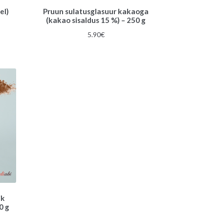
el)
Pruun sulatusglasuur kakaoga
(kakao sisaldus 15 %) – 250 g
5.90
€
ik
0 g