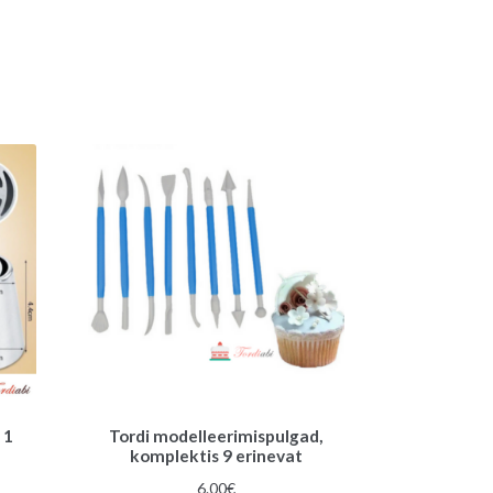
 1
Tordi modelleerimispulgad,
komplektis 9 erinevat
une
6.00
€