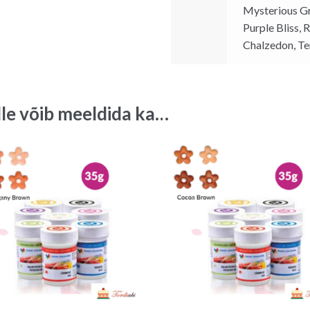
Mysterious Gr
Purple Bliss, 
Chalzedon, Te
lle võib meeldida ka…