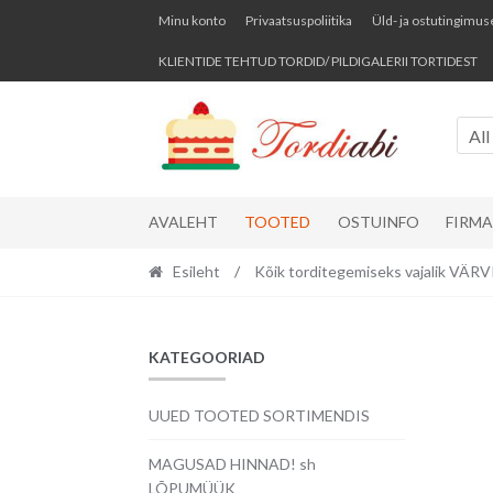
Skip
Skip
Minu konto
Privaatsuspoliitika
Üld- ja ostutingimus
to
to
KLIENTIDE TEHTUD TORDID/ PILDIGALERII TORTIDEST
navigation
content
All
AVALEHT
TOOTED
OSTUINFO
FIRM
Esileht
/
Kõik torditegemiseks vajalik VÄ
KATEGOORIAD
UUED TOOTED SORTIMENDIS
MAGUSAD HINNAD! sh
LÕPUMÜÜK