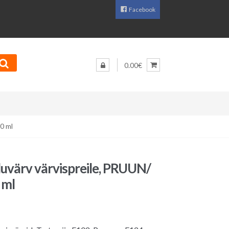
Facebook
0.00€
0 ml
duvärv värvispreile, PRUUN/
 ml