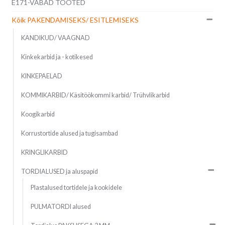
E171-VABAD TOOTED
Kõik PAKENDAMISEKS/ ESITLEMISEKS
KANDIKUD/ VAAGNAD
Kinkekarbid ja - kotikesed
KINKEPAELAD
KOMMIKARBID/ Käsitöökommi karbid/ Trühvlikarbid
Koogikarbid
Korrustortide alused ja tugisambad
KRINGLIKARBID
TORDIALUSED ja aluspapid
Plastalused tortidele ja kookidele
PULMATORDI alused