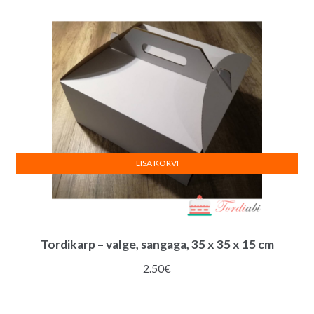
0.60€.
0.45€.
LISA KORVI
Tordikarp – valge, sangaga, 35 x 35 x 15 cm
2.50
€