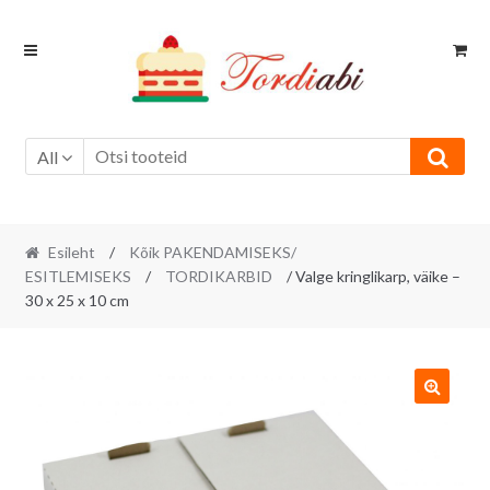
Skip
Skip
to
to
navigation
content
All
Esileht
/
Kõik PAKENDAMISEKS/
ESITLEMISEKS
/
TORDIKARBID
/ Valge kringlikarp, väike –
30 x 25 x 10 cm