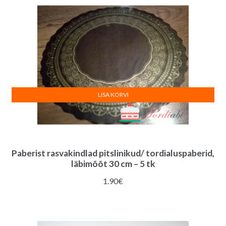
:
LISA KORVI
Paberist rasvakindlad pitslinikud/ tordialuspaberid,
läbimõõt 30 cm – 5 tk
1.90
€