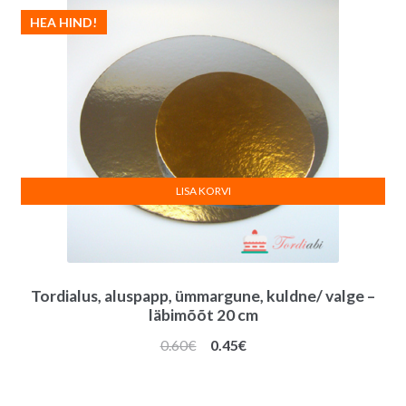
HEA HIND!
LISA KORVI
Tordialus, aluspapp, ümmargune, kuldne/ valge –
läbimõõt 20 cm
Algne
Praegune
0.60
€
0.45
€
hind
hind
oli:
on: