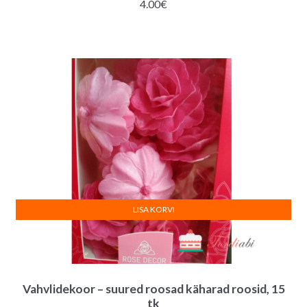
4.00
€
LISA KORVI
Vahvlidekoor – suured roosad käharad roosid, 15
tk