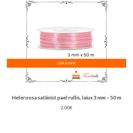
LISA KORVI
Heleroosa satiinist pael rullis, laius 3 mm – 50 m
2.00
€