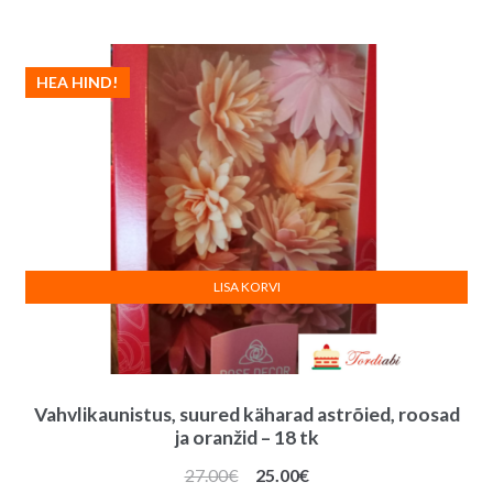
HEA HIND!
LISA KORVI
Vahvlikaunistus, suured käharad astrõied, roosad
ja oranžid – 18 tk
Algne
Praegune
27.00
€
25.00
€