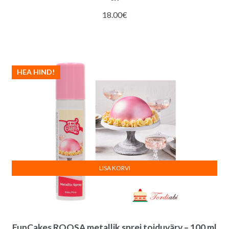
18.00
€
HEA HIND!
LISA KORVI
FunCakes ROOSA metallik sprei toiduvärv – 100 ml