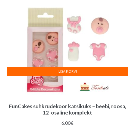
LISA KORVI
FunCakes suhkrudekoor katsikuks – beebi, roosa,
12-osaline komplekt
6.00
€