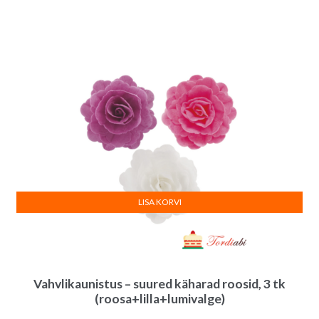
hind
hind
oli:
on:
27.00€.
25.00€.
LISA KORVI
Vahvlikaunistus – suured käharad roosid, 3 tk
(roosa+lilla+lumivalge)