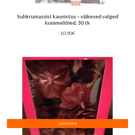
Suhkrumassist kaunistus – väikesed valged
kummeliõied, 30 tk
10.90
€
LISA KORVI