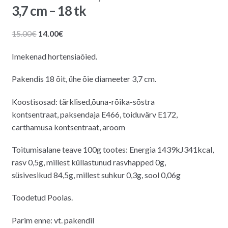
3,7 cm – 18 tk
Algne
Praegune
15.00
€
14.00
€
hind
hind
Imekenad hortensiaõied.
oli:
on:
15.00€.
14.00€.
Pakendis 18 õit, ühe õie diameeter 3,7 cm.
Koostisosad: tärklised,õuna-rõika-sõstra
kontsentraat, paksendaja E466, toiduvärv E172,
carthamusa kontsentraat, aroom
Toitumisalane teave 100g tootes: Energia 1439kJ341kcal,
rasv 0,5g, millest küllastunud rasvhapped 0g,
süsivesikud 84,5g, millest suhkur 0,3g, sool 0,06g
Toodetud Poolas.
Parim enne: vt. pakendil