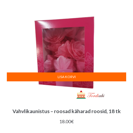
LISA KORVI
Vahvlikaunistus – roosad käharad roosid, 18 tk
18.00
€