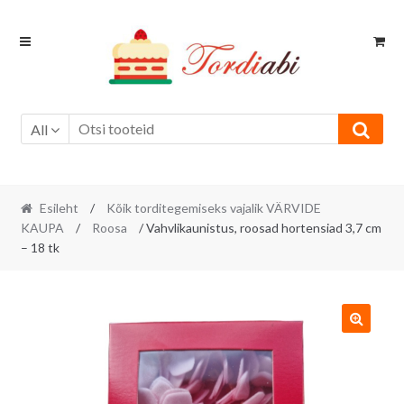
Skip
Skip
to
to
navigation
content
All
Esileht
/
Kõik torditegemiseks vajalik VÄRVIDE
KAUPA
/
Roosa
/ Vahvlikaunistus, roosad hortensiad 3,7 cm
– 18 tk