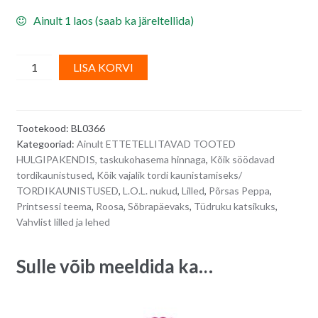
Ainult 1 laos (saab ka järeltellida)
Vahvlikaunistus,
A
LISA KORVI
roosad
l
hortensiad
t
3,7
e
Tootekood:
BL0366
cm
r
Kategooriad:
Ainult ETTETELLITAVAD TOOTED
-
n
HULGIPAKENDIS, taskukohasema hinnaga
,
Kõik söödavad
18
a
tordikaunistused
,
Kõik vajalik tordi kaunistamiseks/
tk
t
TORDIKAUNISTUSED
,
L.O.L. nukud
,
Lilled
,
Põrsas Peppa
,
quantity
i
Printsessi teema
,
Roosa
,
Sõbrapäevaks
,
Tüdruku katsikuks
,
Vahvlist lilled ja lehed
v
e
:
Sulle võib meeldida ka…