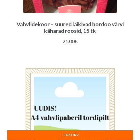
Vahvlidekoor – suured läikivad bordoo värvi
käharad roosid, 15 tk
21.00
€
LISA KORVI