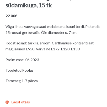
südamikuga, 15 tk
22.00
€
Väga lihtsa vaevaga saad endale teha kauni tordi. Pakendis
15 roosat gerberaõit. Õie diameeter u. 7 cm.
Koostisosad: tärklis, aroom, Carthamuse kontsentraat,
magusained E950. Värvaine E172, E120, E133.
Parim enne: 06.2023
Toodetud Poolas
Tarneaeg 1-7 päeva
Laost otsas