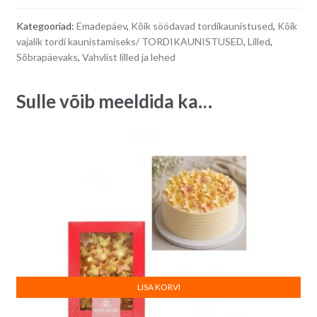
Kategooriad:
Emadepäev
,
Kõik söödavad tordikaunistused
,
Kõik
vajalik tordi kaunistamiseks/ TORDIKAUNISTUSED
,
Lilled
,
Sõbrapäevaks
,
Vahvlist lilled ja lehed
Sulle võib meeldida ka…
LISA KORVI