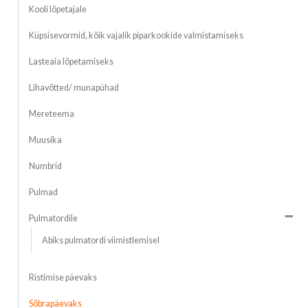
Kooli lõpetajale
Küpsisevormid, kõik vajalik piparkookide valmistamiseks
Lasteaia lõpetamiseks
Lihavõtted/ munapühad
Mereteema
Muusika
Numbrid
Pulmad
Pulmatordile
Abiks pulmatordi viimistlemisel
Ristimise päevaks
Sõbrapäevaks