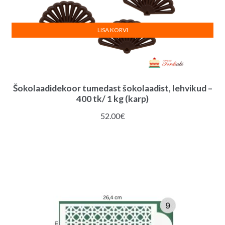
LISA KORVI
Šokolaadidekoor tumedast šokolaadist, lehvikud –
400 tk/ 1 kg (karp)
52.00
€