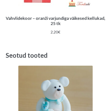
Vahvlidekoor – oranži varjundiga väikesed kellukad,
25 tk
2.20
€
Seotud tooted