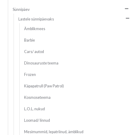
Sünnipäev
Lastele sünnipäevaks
Ämblikmees
Barbie
Cars/ autod
Dinosauruste teema
Frozen
Käpapatrull (Paw Patrol)
Kosmoseteema
L.O.L. nukud
Loomad/ linnud
Mesimummid, lepatriinud, ämblikud