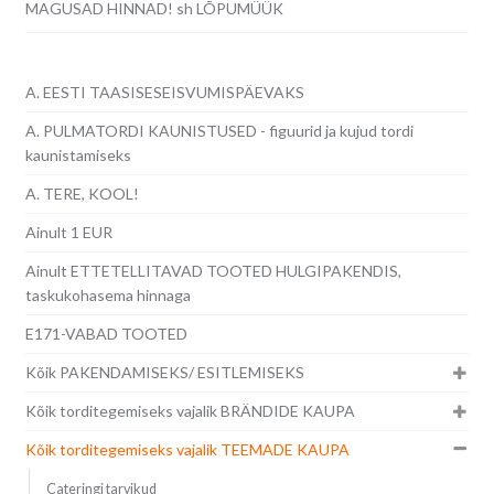
MAGUSAD HINNAD! sh LÕPUMÜÜK
A. EESTI TAASISESEISVUMISPÄEVAKS
A. PULMATORDI KAUNISTUSED - figuurid ja kujud tordi
kaunistamiseks
A. TERE, KOOL!
Ainult 1 EUR
Ainult ETTETELLITAVAD TOOTED HULGIPAKENDIS,
taskukohasema hinnaga
E171-VABAD TOOTED
Kõik PAKENDAMISEKS/ ESITLEMISEKS
Kõik torditegemiseks vajalik BRÄNDIDE KAUPA
Kõik torditegemiseks vajalik TEEMADE KAUPA
Cateringi tarvikud