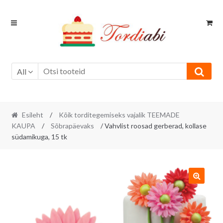
Skip
Skip
to
to
navigation
content
All
Esileht
/
Kõik torditegemiseks vajalik TEEMADE
KAUPA
/
Sõbrapäevaks
/ Vahvlist roosad gerberad, kollase
südamikuga, 15 tk