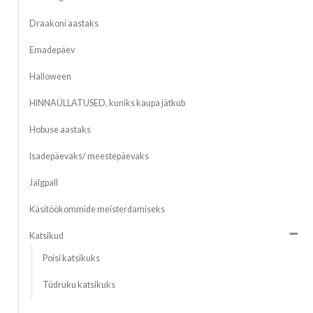
Draakoni aastaks
Emadepäev
Halloween
HINNAÜLLATUSED, kuniks kaupa jätkub
Hobuse aastaks
Isadepäevaks/ meestepäevaks
Jalgpall
Käsitöökommide meisterdamiseks
Katsikud
Poisi katsikuks
Tüdruku katsikuks