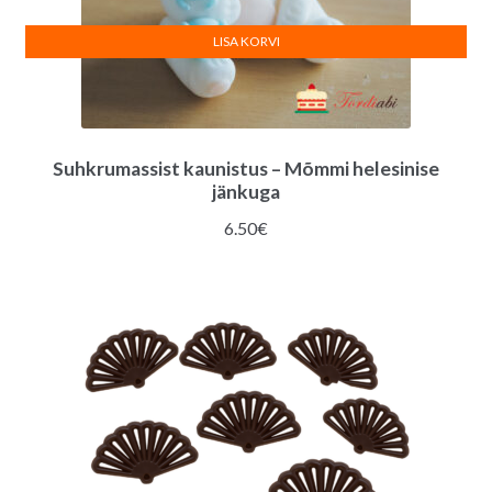
LISA KORVI
Suhkrumassist kaunistus – Mõmmi helesinise
jänkuga
6.50
€