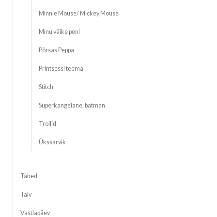
Minnie Mouse/ Mickey Mouse
Minu väike poni
Põrsas Peppa
Printsessi teema
Stitch
Superkangelane, batman
Trollid
Ükssarvik
Tähed
Talv
Vastlapäev