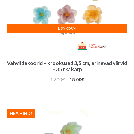
LISA KORVI
Vahvlidekoorid – krookused 3,5 cm, erinevad värvid
– 35 tk/ karp
Algne
Praegune
19.00
€
18.00
€
hind
hind
oli:
on:
19.00€.
18.00€.
HEA HIND!