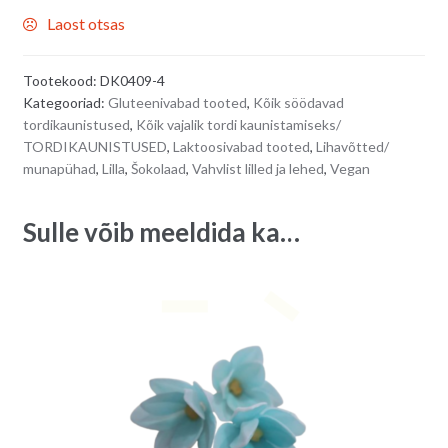
Laost otsas
Tootekood:
DK0409-4
Kategooriad:
Gluteenivabad tooted
,
Kõik söödavad
tordikaunistused
,
Kõik vajalik tordi kaunistamiseks/
TORDIKAUNISTUSED
,
Laktoosivabad tooted
,
Lihavõtted/
munapühad
,
Lilla
,
Šokolaad
,
Vahvlist lilled ja lehed
,
Vegan
Sulle võib meeldida ka…