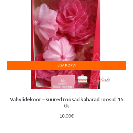
LISA KORVI
Vahvlidekoor – suured roosad käharad roosid, 15
tk
18.00
€