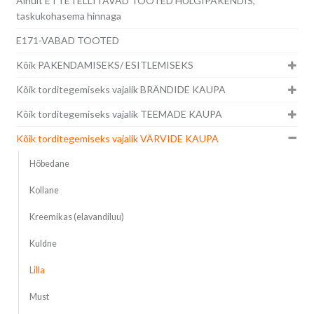
Ainult ETTETELLITAVAD TOOTED HULGIPAKENDIS,
taskukohasema hinnaga
E171-VABAD TOOTED
Kõik PAKENDAMISEKS/ ESITLEMISEKS
Kõik torditegemiseks vajalik BRÄNDIDE KAUPA
Kõik torditegemiseks vajalik TEEMADE KAUPA
Kõik torditegemiseks vajalik VÄRVIDE KAUPA
Hõbedane
Kollane
Kreemikas (elavandiluu)
Kuldne
Lilla
Must