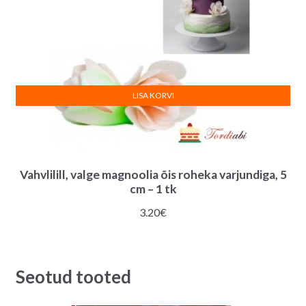
LISA KORVI
Vahvlilill, valge magnoolia õis roheka varjundiga, 5
cm – 1 tk
3.20
€
Seotud tooted