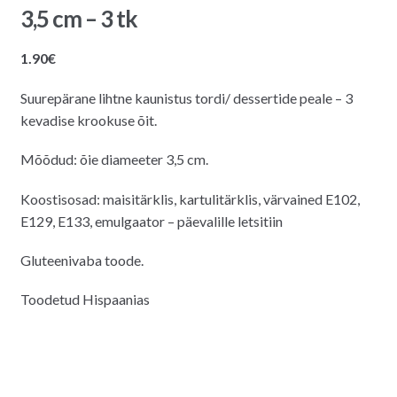
3,5 cm – 3 tk
1.90
€
Suurepärane lihtne kaunistus tordi/ dessertide peale – 3
kevadise krookuse õit.
Mõõdud: õie diameeter 3,5 cm.
Koostisosad: maisitärklis, kartulitärklis, värvained E102,
E129, E133, emulgaator – päevalille letsitiin
Gluteenivaba toode.
Toodetud Hispaanias