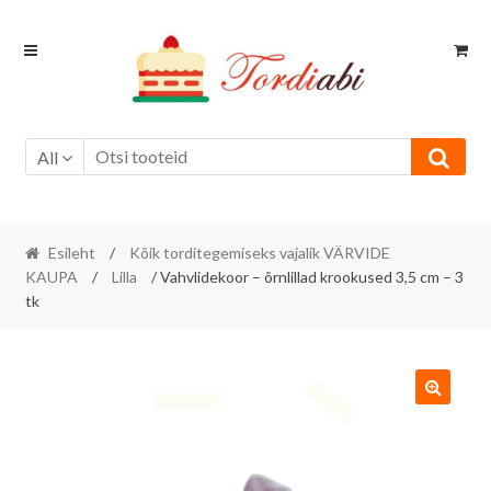
Skip
Skip
to
to
navigation
content
All
Esileht
/
Kõik torditegemiseks vajalik VÄRVIDE
KAUPA
/
Lilla
/ Vahvlidekoor – õrnlillad krookused 3,5 cm – 3
tk