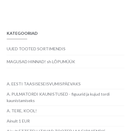
hind
hind
oli:
on:
24.00€.
20.00€.
KATEGOORIAD
UUED TOOTED SORTIMENDIS
MAGUSAD HINNAD! sh LÕPUMÜÜK
A. EESTI TAASISESEISVUMISPÄEVAKS
A. PULMATORDI KAUNISTUSED - figuurid ja kujud tordi
kaunistamiseks
A. TERE, KOOL!
Ainult 1 EUR