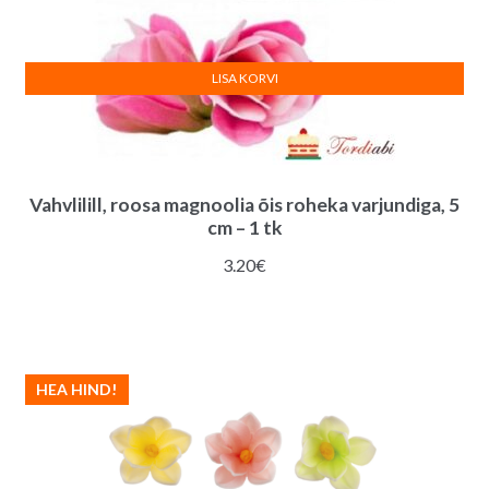
LISA KORVI
Vahvlilill, roosa magnoolia õis roheka varjundiga, 5
cm – 1 tk
3.20
€
HEA HIND!