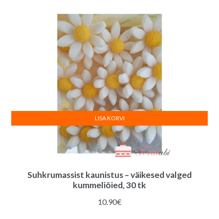
LISA KORVI
Suhkrumassist kaunistus – väikesed valged
kummeliõied, 30 tk
10.90
€