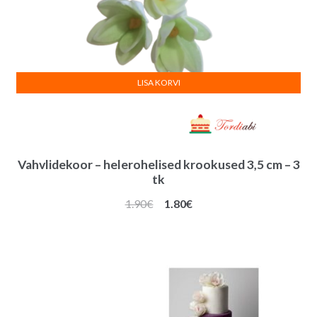
LISA KORVI
Vahvlidekoor – helerohelised krookused 3,5 cm – 3
tk
Algne
Praegune
1.90
€
1.80
€
hind
hind
oli:
on:
1.90€.
1.80€.