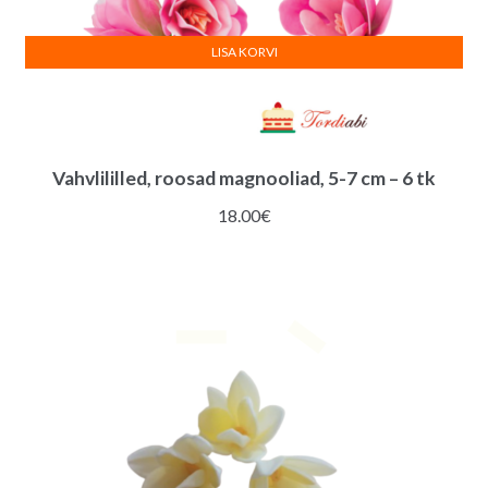
LISA KORVI
Vahvlililled, roosad magnooliad, 5-7 cm – 6 tk
18.00
€