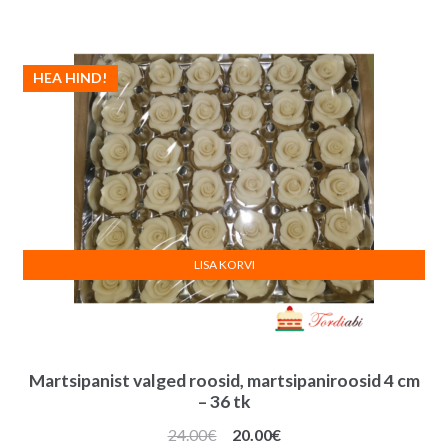
HEA HIND!
LISA KORVI
Martsipanist valged roosid, martsipaniroosid 4 cm
– 36 tk
Algne
Praegune
24.00
€
20.00
€