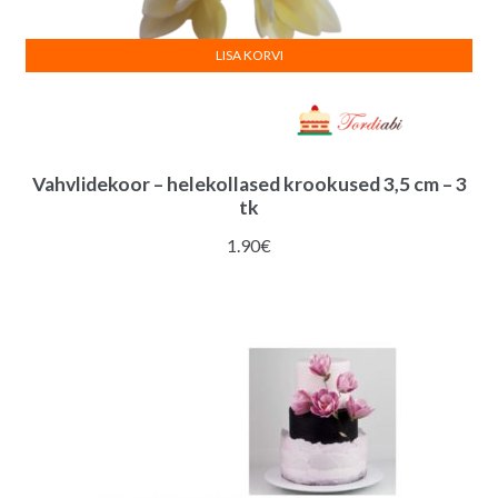
LISA KORVI
Vahvlidekoor – helekollased krookused 3,5 cm – 3
tk
1.90
€