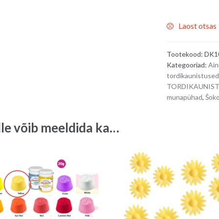
Laost otsas
Tootekood:
DK1
Kategooriad:
Ain
tordikaunistused
TORDIKAUNIS
munapühad
,
Šoko
lle võib meeldida ka…