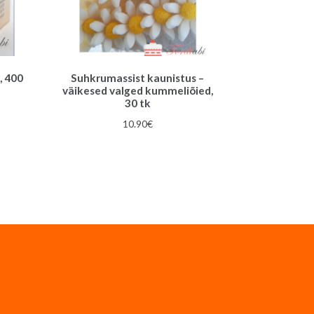
, 400
Suhkrumassist kaunistus –
väikesed valged kummeliõied,
30 tk
10.90
€