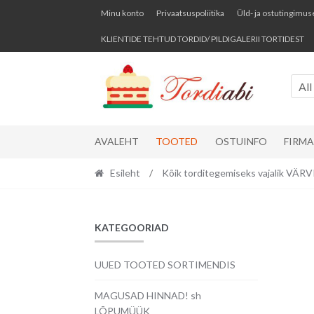
Skip
Skip
Minu konto
Privaatsuspoliitika
Üld- ja ostutingimus
to
to
KLIENTIDE TEHTUD TORDID/ PILDIGALERII TORTIDEST
navigation
content
All
AVALEHT
TOOTED
OSTUINFO
FIRM
Esileht
/
Kõik torditegemiseks vajalik VÄ
KATEGOORIAD
UUED TOOTED SORTIMENDIS
MAGUSAD HINNAD! sh
LÕPUMÜÜK