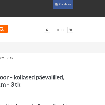
Facebook
0.00€
 cm – 3 tk
or – kollased päevalilled,
cm – 3 tk