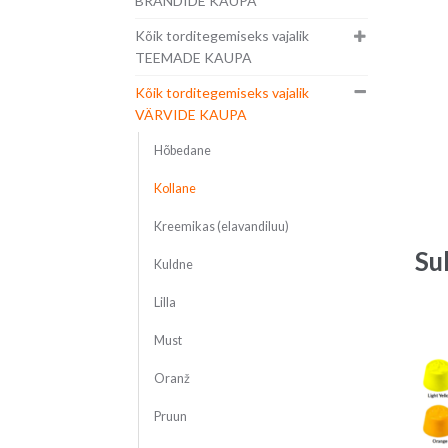
BRÄNDIDE KAUPA
Kõik torditegemiseks vajalik
TEEMADE KAUPA
Kõik torditegemiseks vajalik
VÄRVIDE KAUPA
Hõbedane
Kollane
Kreemikas (elavandiluu)
Su
Kuldne
Lilla
Must
Oranž
Pruun