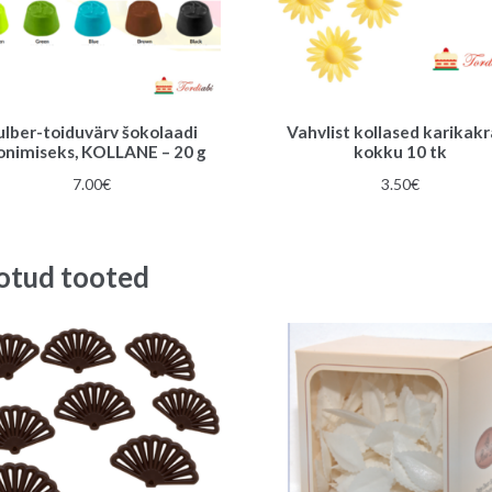
ulber-toiduvärv šokolaadi
Vahvlist kollased karikakr
onimiseks, KOLLANE – 20 g
kokku 10 tk
7.00
€
3.50
€
otud tooted