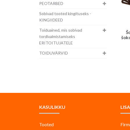
PEOTARBED
Sobivad tooted kingituseks -
KINGIIDEED
Toiduained, mis sobivad
Š
tordivalmistamiseks
šoko
ERITOITUJATELE
TOIDUVÄRVID
KASULIKKU
LIS
Tooted
Firm