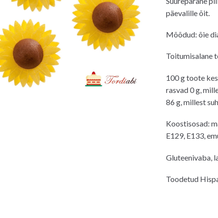
Suurepärane pil
päevalille õit.
Mõõdud: õie di
Toitumisalane 
100 g toote kes
rasvad 0 g, mill
86 g, millest su
Koostisosad: mai
E129, E133, emul
Gluteenivaba, l
Toodetud Hisp