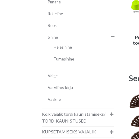
Punane
Roheline
Roosa
P
Sinine
to
Helesinine
Tumesinine
Se
Valge
Värviline/ kirju
Vaskne
Kõik vajalik tordi kaunistamiseks/
TORDIKAUNISTUSED
KÜPSETAMISEKS VAJALIK