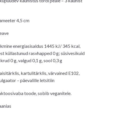
kupüüdev kaunistus tordi peale – 3 kaunist
ameeter 4,5 cm
teave
kmine energiasisaldus 1445 kJ/ 345 kcal,
est küllastunud rasvhapped 0 g; süsivesikuid
hkrud 0 g, valgud 0,1 g, sool 0,3 g
sitärklis, kartulitärklis, värvained E102,
gaator – päevalille letsitiin
aktoosivaba toode, sobib veganitele.
aanias