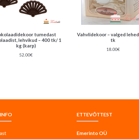
okolaadidekoor tumedast
Vahvlidekoor – valged lehed
laadist, lehvikud – 400 tk/ 1
tk
kg (karp)
18.00
€
52.00
€
AINFO
ETTEVÕTTEST
ast
Emerinto OÜ