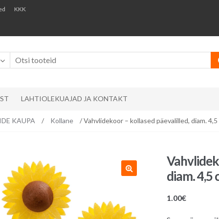
ed
KKK
AST
LAHTIOLEKUAJAD JA KONTAKT
RVIDE KAUPA
/
Kollane
/ Vahvlidekoor – kollased päevalilled, diam. 4,5
Vahvlideko
diam. 4,5 
1.00
€