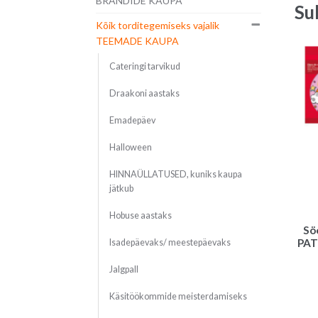
BRÄNDIDE KAUPA
Su
Kõik torditegemiseks vajalik
TEEMADE KAUPA
Cateringi tarvikud
Draakoni aastaks
Emadepäev
Halloween
HINNAÜLLATUSED, kuniks kaupa
jätkub
Hobuse aastaks
Sö
PAT
Isadepäevaks/ meestepäevaks
Jalgpall
Käsitöökommide meisterdamiseks