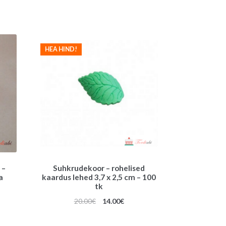
HEA HIND!
 –
Suhkrudekoor – rohelised
a
kaardus lehed 3,7 x 2,5 cm – 100
tk
Algne
Praegune
20.00
€
14.00
€
hind
hind
oli:
on: