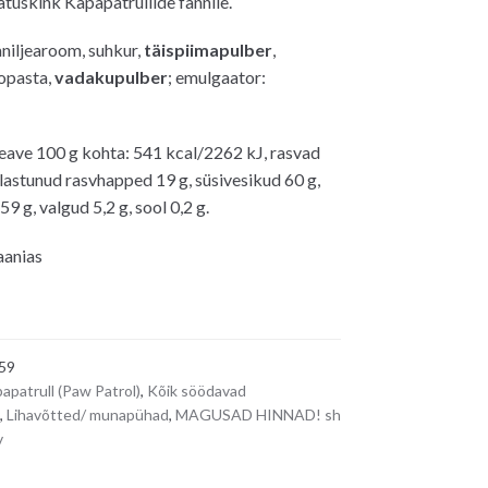
atuskink Käpapatrullide fännile.
0€.
niljearoom, suhkur,
t
äispiimapulber
,
opasta,
vadakupulber
; emulgaator:
eave 100 g kohta: 541 kcal/2262 kJ, rasvad
llastunud rasvhapped 19 g, süsivesikud 60 g,
59 g, valgud 5,2 g, sool 0,2 g.
aanias
59
apatrull (Paw Patrol)
,
Kõik söödavad
,
Lihavõtted/ munapühad
,
MAGUSAD HINNAD! sh
v