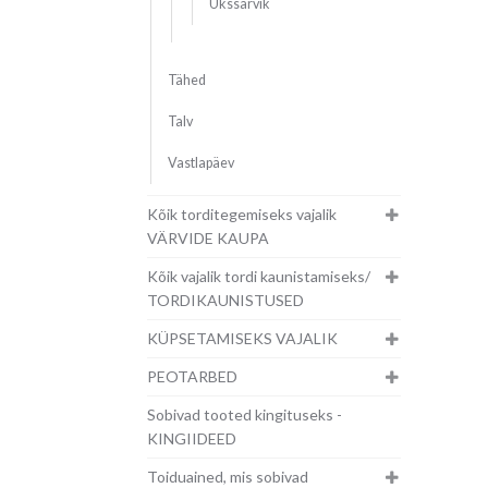
Ükssarvik
Tähed
Talv
Vastlapäev
Kõik torditegemiseks vajalik
VÄRVIDE KAUPA
Kõik vajalik tordi kaunistamiseks/
TORDIKAUNISTUSED
KÜPSETAMISEKS VAJALIK
PEOTARBED
Sobivad tooted kingituseks -
KINGIIDEED
Toiduained, mis sobivad