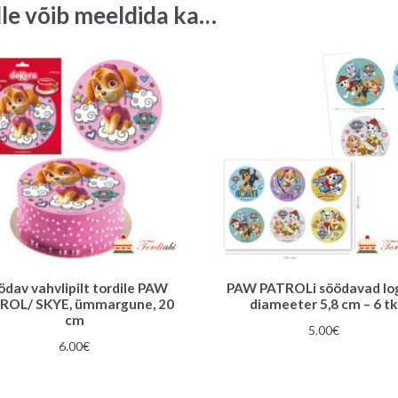
lle võib meeldida ka…
ödav vahvlipilt tordile PAW
PAW PATROLi söödavad lo
ROL/ SKYE, ümmargune, 20
diameeter 5,8 cm – 6 tk
cm
5.00
€
6.00
€