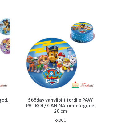
god,
Söödav vahvlipilt tordile PAW
PATROL/ CANINA, ümmargune,
20 cm
6.00
€