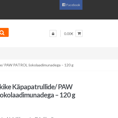
Facebook
0.00€
lide/ PAW PATROL šokolaadimunadega – 120 g
kike Käpapatrullide/ PAW
okolaadimunadega – 120 g
aegune
d