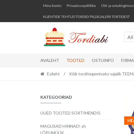
Skip
Skip
Minu konto
Privaatsuspoliitika
Üld- ja ostutingimus
to
to
KLIENTIDE TEHTUD TORDID/ PILDIGALERII TORTIDEST
navigation
content
All
AVALEHT
TOOTED
OSTUINFO
FIRM
Esileht
/
Kõik torditegemiseks vajalik TE
KATEGOORIAD
UUED TOOTED SORTIMENDIS
HE
MAGUSAD HINNAD! sh
LÕPUMÜÜK