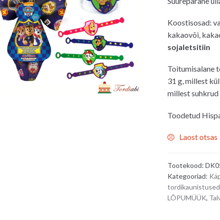
Suurepärane üll
oli:
on:
7.00€.
6.0
Koostisosad: va
kakaovõi, kaka
sojaletsitiin
Toitumisalane t
31 g, millest kü
millest suhkrud 
Toodetud Hisp
Laost otsas
Tootekood:
DK0
Kategooriad:
Käp
tordikaunistused
LÕPUMÜÜK
,
Tal