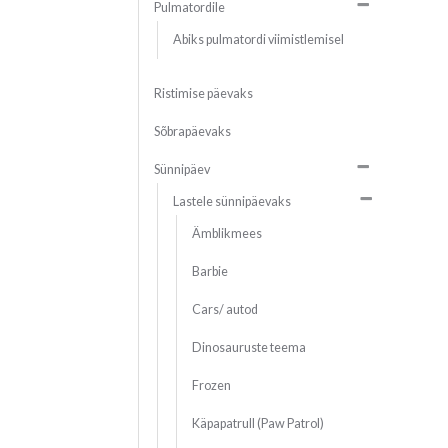
Pulmatordile
Abiks pulmatordi viimistlemisel
Ristimise päevaks
Sõbrapäevaks
Sünnipäev
Lastele sünnipäevaks
Ämblikmees
Barbie
Cars/ autod
Dinosauruste teema
Frozen
Käpapatrull (Paw Patrol)