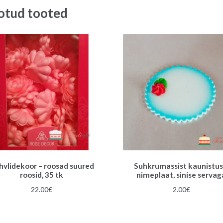
otud tooted
hvlidekoor – roosad suured
Suhkrumassist kaunistus
roosid, 35 tk
nimeplaat, sinise servag
22.00
€
2.00
€