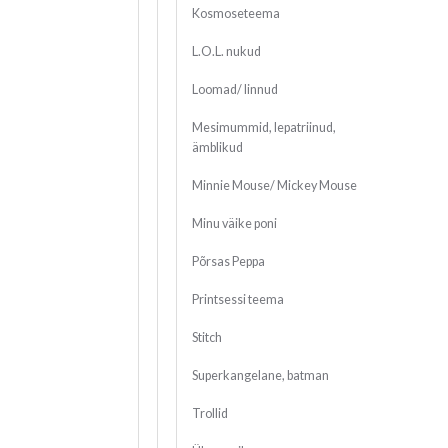
Kosmoseteema
L.O.L. nukud
Loomad/ linnud
Mesimummid, lepatriinud,
ämblikud
Minnie Mouse/ Mickey Mouse
Minu väike poni
Põrsas Peppa
Printsessi teema
Stitch
Superkangelane, batman
Trollid