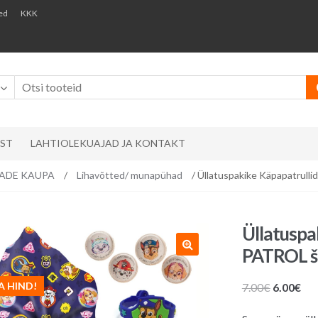
ed
KKK
AST
LAHTIOLEKUAJAD JA KONTAKT
EMADE KAUPA
/
Lihavõtted/ munapühad
/ Üllatuspakike Käpapatrul
Üllatuspa
PATROL š
A HIND!
Algne
Pr
7.00
€
6.00
€
hind
hin