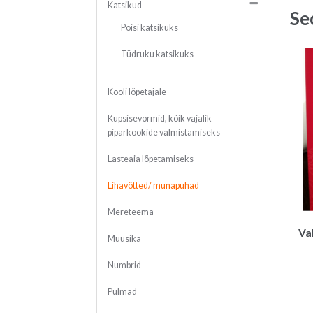
Katsikud
Se
Poisi katsikuks
Tüdruku katsikuks
Kooli lõpetajale
Küpsisevormid, kõik vajalik
piparkookide valmistamiseks
Lasteaia lõpetamiseks
Lihavõtted/ munapühad
Mereteema
Va
Muusika
Numbrid
Pulmad