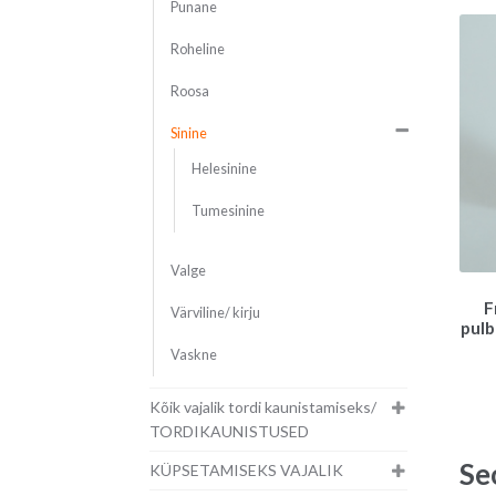
Punane
Roheline
Roosa
Sinine
Helesinine
Tumesinine
Valge
F
Värviline/ kirju
pulb
Vaskne
Kõik vajalik tordi kaunistamiseks/
TORDIKAUNISTUSED
Se
KÜPSETAMISEKS VAJALIK