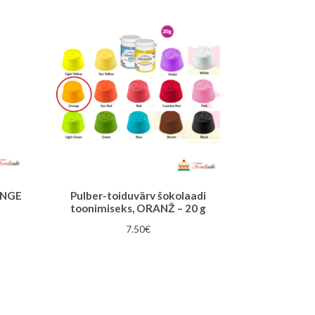
ANGE
Pulber-toiduvärv šokolaadi
toonimiseks, ORANŽ – 20 g
7.50
€