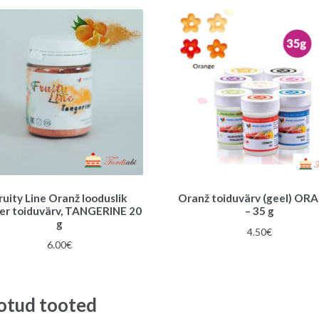
ruity Line Oranž looduslik
Oranž toiduvärv (geel) OR
er toiduvärv, TANGERINE 20
– 35 g
g
4.50
€
6.00
€
otud tooted