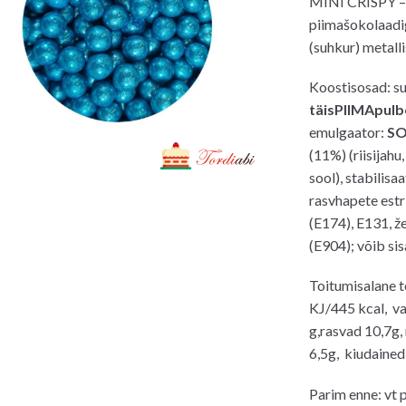
MINI CRISPY – on
oli:
on:
piimašokolaadig
4.00€.
3.0
(suhkur) metalli
Koostisosad: su
täisPIIMApulb
emulgaator:
SO
(11%) (riisijahu
sool), stabilis
rasvhapete estri
(E174), E131, ž
(E904); võib si
Toitumisalane 
KJ/445 kcal, va
g,rasvad 10,7g,
6,5g, kiudained
Parim enne: vt 