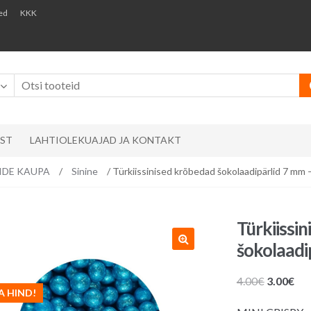
ed
KKK
AST
LAHTIOLEKUAJAD JA KONTAKT
RVIDE KAUPA
/
Sinine
/ Türkiissinised krõbedad šokolaadipärlid 7 mm 
Türkiissi
šokolaadi
Algne
Pr
4.00
€
3.00
€
A HIND!
hind
hin