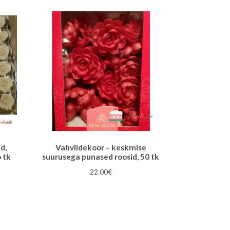
d,
Vahvlidekoor – keskmise
 tk
suurusega punased roosid, 50 tk
gune
22.00
€
€.