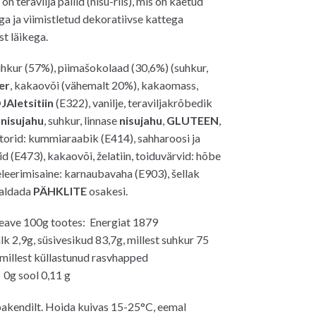
 teravilja pallid (nisu-riis), mis on kaetud
a ja viimistletud dekoratiivse kattega
0€.
st läikega.
hkur (57%), piimašokolaad (30,6%) (suhkur,
er
, kakaovõi (vähemalt 20%), kakaomass,
JAletsitiin
(E322), vanilje, teraviljakrõbedik
,
nisujahu
, suhkur, linnase
nisujahu
,
GLUTEEN
,
aatorid: kummiaraabik (E414), sahharoosi ja
d (E473), kakaovõi, želatiin, toiduvärvid: hõbe
eleerimisaine: karnaubavaha (E903), šellak
saldada
PÄHKLITE
osakesi.
teave 100g tootes: Energiat 1879
lk 2,9g, süsivesikud 83,7g, millest suhkur 75
 millest küllastunud rasvhapped
 0g sool 0,11 g
pakendilt. Hoida kuivas 15-25°C, eemal