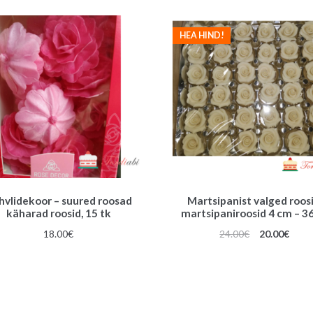
HEA HIND!
hvlidekoor – suured roosad
Martsipanist valged roosi
käharad roosid, 15 tk
martsipaniroosid 4 cm – 36
Algne
Prae
18.00
€
24.00
€
20.00
€
hind
hind
oli:
on:
24.00€.
20.00