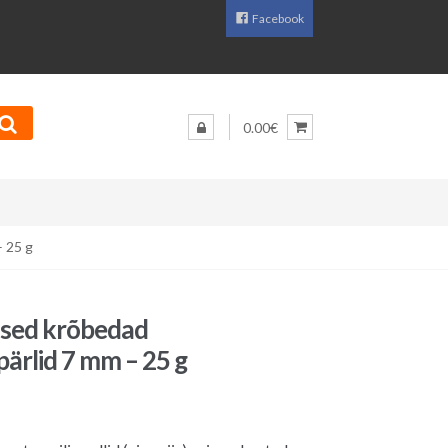
Facebook
0.00€
– 25 g
nised krõbedad
pärlid 7 mm – 25 g
aegune
d