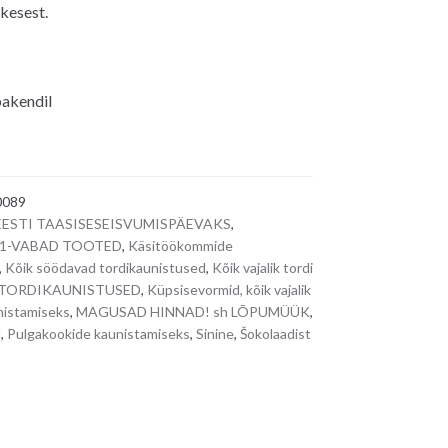
ikesest.
pakendil
0089
 EESTI TAASISESEISVUMISPÄEVAKS
,
71-VABAD TOOTED
,
Käsitöökommide
,
Kõik söödavad tordikaunistused
,
Kõik vajalik tordi
s/ TORDIKAUNISTUSED
,
Küpsisevormid, kõik vajalik
mistamiseks
,
MAGUSAD HINNAD! sh LÕPUMÜÜK
,
u
,
Pulgakookide kaunistamiseks
,
Sinine
,
Šokolaadist