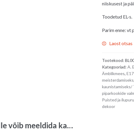
niiskusest ja pä
Toodetud EL-s.
Parim enne: vt 
Laost otsas
Tootekood:
BL0
Kategooriad:
A.
Ämblikmees
,
E1
meisterdamiseks
kaunistamisek
piparkookide val
Puisted ja ilupur
dekoor
lle võib meeldida ka…