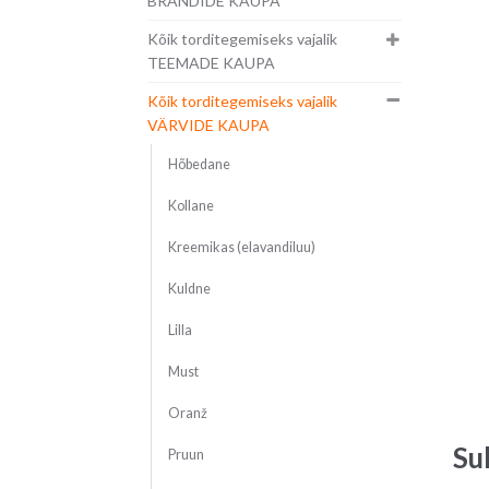
BRÄNDIDE KAUPA
Kõik torditegemiseks vajalik
TEEMADE KAUPA
Kõik torditegemiseks vajalik
VÄRVIDE KAUPA
Hõbedane
Kollane
Kreemikas (elavandiluu)
Kuldne
Lilla
Must
Oranž
Su
Pruun