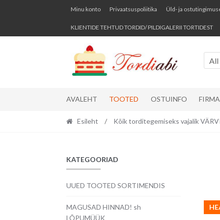
Skip
Skip
Minu konto
Privaatsuspoliitika
Üld- ja ostutingimus
to
to
KLIENTIDE TEHTUD TORDID/ PILDIGALERII TORTIDEST
navigation
content
All
AVALEHT
TOOTED
OSTUINFO
FIRM
Esileht
/
Kõik torditegemiseks vajalik VÄ
KATEGOORIAD
UUED TOOTED SORTIMENDIS
MAGUSAD HINNAD! sh
HE
LÕPUMÜÜK