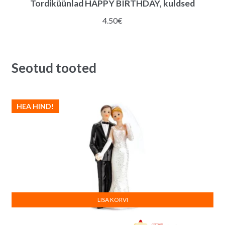
Tordiküünlad HAPPY BIRTHDAY, kuldsed
4.50
€
Seotud tooted
HEA HIND!
LISA KORVI