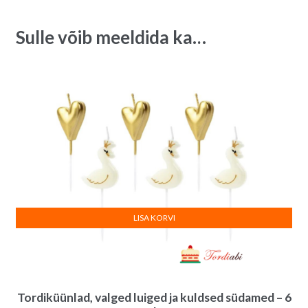
tk
a
komplekt,
t
Sulle võib meeldida ka…
erinevad
i
motiivid
v
quantity
e
:
LISA KORVI
Tordiküünlad, valged luiged ja kuldsed südamed – 6