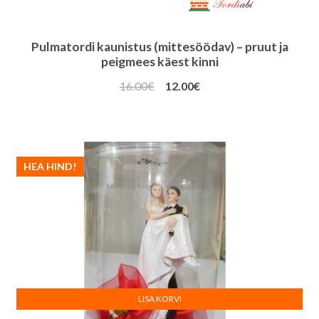
Pulmatordi kaunistus (mittesöödav) – pruut ja
peigmees käest kinni
Algne
Praegune
16.00
€
12.00
€
hind
hind
oli:
on:
16.00€.
12.00€.
HEA HIND!
LISA KORVI