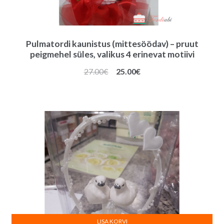
Pulmatordi kaunistus (mittesöödav) – pruut
peigmehel süles, valikus 4 erinevat motiivi
Algne
Praegune
27.00
€
25.00
€
hind
hind
oli:
on:
27.00€.
25.00€.
LISA KORVI