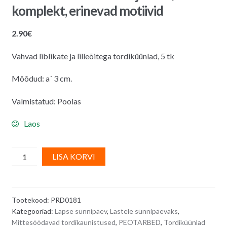
komplekt, erinevad motiivid
2.90
€
Vahvad liblikate ja lilleõitega tordiküünlad, 5 tk
Mõõdud: a´ 3 cm.
Valmistatud: Poolas
Laos
Tordiküünlad
A
LISA KORVI
-
l
liblikad
t
ja
e
Tootekood:
PRD0181
lilled/
r
Kategooriad:
Lapse sünnipäev
,
Lastele sünnipäevaks
,
5
n
Mittesöödavad tordikaunistused
,
PEOTARBED
,
Tordiküünlad