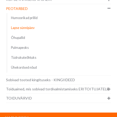
PEOTARBED
Humoorikad prillid
Lapse sünnipäev
Õhupallid
Pulmapeoks
Tüdrukuteõhtuks
Ühekordsed nõud
Sobivad tooted kingituseks - KINGIIDEED
Toiduained, mis sobivad tordivalmistamiseks ERITOITUJATELE
TOIDUVÄRVID