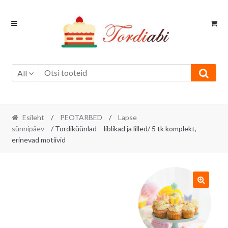
Skip
Skip
to
to
navigation
content
All
Esileht
/
PEOTARBED
/
Lapse
sünnipäev
/ Tordiküünlad – liblikad ja lilled/ 5 tk komplekt,
erinevad motiivid