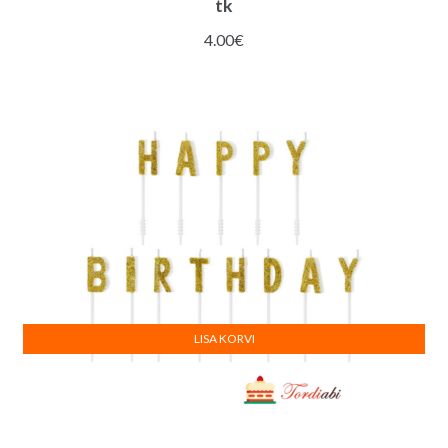
tk
4.00
€
LISA KORVI