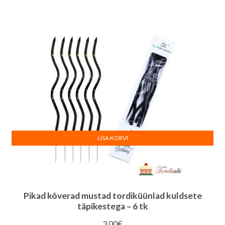
oli:
on:
3.00€.
2.60€.
LISA KORVI
Pikad kõverad mustad tordiküünlad kuldsete
täpikestega – 6 tk
3.00
€