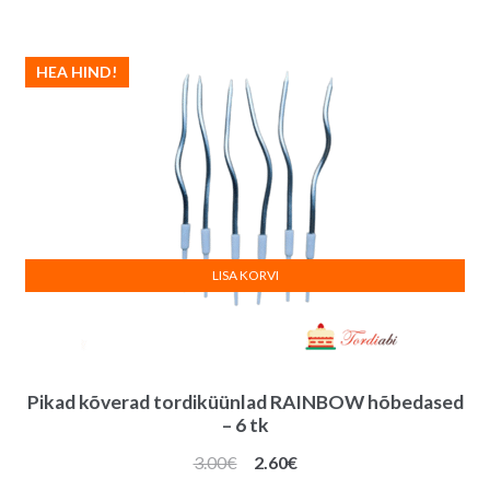
v
e
:
HEA HIND!
LISA KORVI
Pikad kõverad tordiküünlad RAINBOW hõbedased
– 6 tk
Algne
Praegune
3.00
€
2.60
€
hind
hind