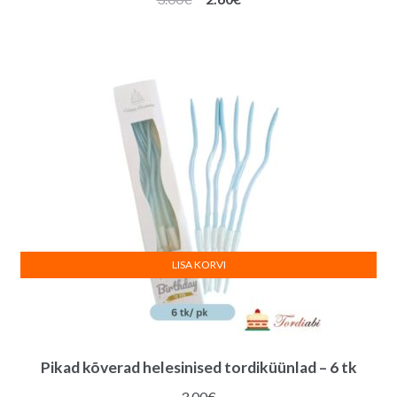
hind
hind
oli:
on:
3.00€.
2.60€.
LISA KORVI
Pikad kõverad helesinised tordiküünlad – 6 tk
3.00
€