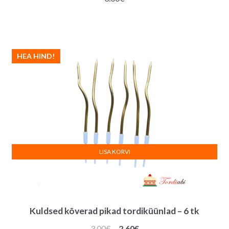
HEA HIND!
LISA KORVI
Kuldsed kõverad pikad tordiküünlad – 6 tk
Algne
Praegune
3.00
€
2.60
€