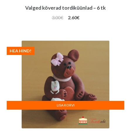
Valged kõverad tordiküünlad – 6 tk
Algne
Praegune
3.00
€
2.60
€
hind
hind
oli:
on:
3.00€.
2.60€.
HEA HIND!
LISA KORVI