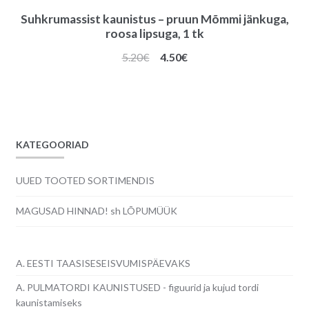
Suhkrumassist kaunistus – pruun Mõmmi jänkuga,
roosa lipsuga, 1 tk
Algne
Praegune
5.20
€
4.50
€
hind
hind
oli:
on:
5.20€.
4.50€.
KATEGOORIAD
UUED TOOTED SORTIMENDIS
MAGUSAD HINNAD! sh LÕPUMÜÜK
A. EESTI TAASISESEISVUMISPÄEVAKS
A. PULMATORDI KAUNISTUSED - figuurid ja kujud tordi
kaunistamiseks