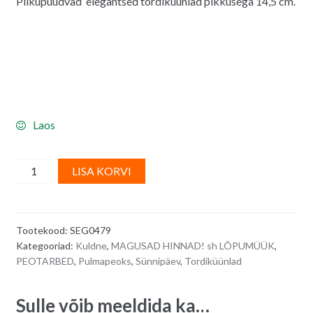
Pilkupüüdvad elegantsed tordiküünlad pikkusega 14,5 cm.
oli:
on:
3.00€.
2.60€.
Laos
Šampanja
A
LISA KORVI
kuldsed
l
kõverad
t
pikad
e
Tootekood:
SEG0479
tordiküünlad
r
Kategooriad:
Kuldne
,
MAGUSAD HINNAD! sh LÕPUMÜÜK
,
-
n
PEOTARBED
,
Pulmapeoks
,
Sünnipäev
,
Tordiküünlad
6
a
tk
t
Sulle võib meeldida ka…
quantity
i