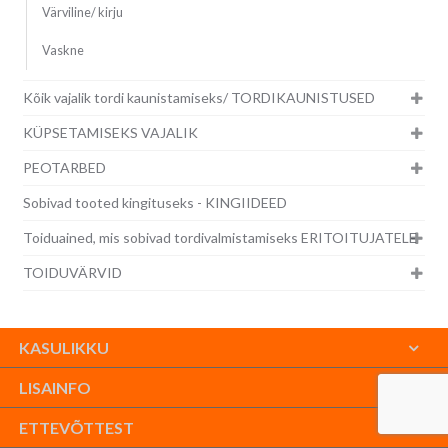
Värviline/ kirju
Vaskne
Kõik vajalik tordi kaunistamiseks/ TORDIKAUNISTUSED
KÜPSETAMISEKS VAJALIK
PEOTARBED
Sobivad tooted kingituseks - KINGIIDEED
Toiduained, mis sobivad tordivalmistamiseks ERITOITUJATELE
TOIDUVÄRVID
KASULIKKU
LISAINFO
ETTEVÕTTEST