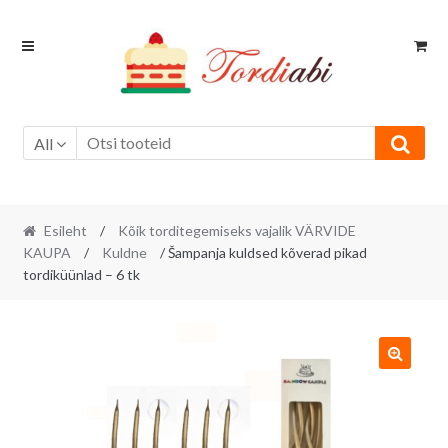
Skip
Skip
to
to
navigation
content
All
Esileht
/
Kõik torditegemiseks vajalik VÄRVIDE
KAUPA
/
Kuldne
/ Šampanja kuldsed kõverad pikad
tordiküünlad – 6 tk