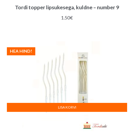
Tordi topper lipsukesega, kuldne – number 9
1.50
€
HEA HIND!
LISA KORVI