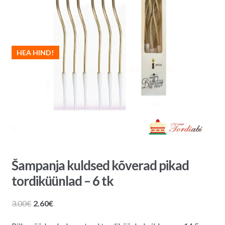
HEA HIND!
Šampanja kuldsed kõverad pikad
tordiküünlad – 6 tk
Algne
Praegune
3.00
€
2.60
€
hind
hind