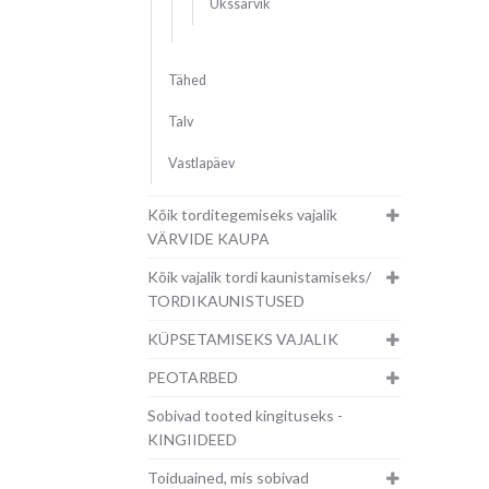
Ükssarvik
Tähed
Talv
Vastlapäev
Kõik torditegemiseks vajalik
VÄRVIDE KAUPA
Kõik vajalik tordi kaunistamiseks/
TORDIKAUNISTUSED
KÜPSETAMISEKS VAJALIK
PEOTARBED
Sobivad tooted kingituseks -
KINGIIDEED
Toiduained, mis sobivad