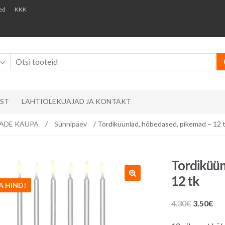
ed
KKK
AST
LAHTIOLEKUAJAD JA KONTAKT
EMADE KAUPA
/
Sünnipäev
/ Tordiküünlad, hõbedased, pikemad – 12 
Tordiküün
12 tk
A HIND!
Algne
Pr
4.30
€
3.50
€
hind
hin