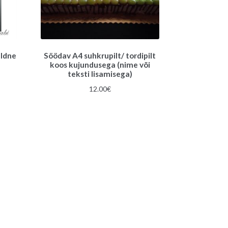
uldne
Söödav A4 suhkrupilt/ tordipilt
koos kujundusega (nime või
teksti lisamisega)
12.00
€