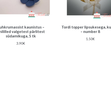
uhkrumassist kaunistus –
Tordi topper lipsukesega, k
nililled valgetest pärlitest
– number 8
südamikuga, 5 tk
1.50
€
3.90
€