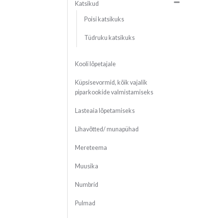
Katsikud
Poisi katsikuks
Tüdruku katsikuks
Kooli lõpetajale
Küpsisevormid, kõik vajalik
piparkookide valmistamiseks
Lasteaia lõpetamiseks
Lihavõtted/ munapühad
Mereteema
Muusika
Numbrid
Pulmad