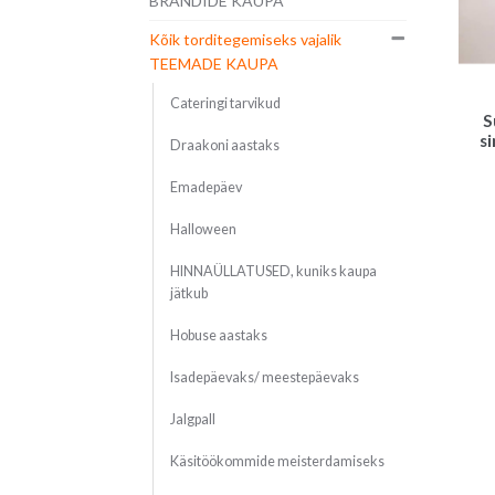
BRÄNDIDE KAUPA
Kõik torditegemiseks vajalik
TEEMADE KAUPA
Cateringi tarvikud
S
si
Draakoni aastaks
Emadepäev
Halloween
HINNAÜLLATUSED, kuniks kaupa
jätkub
Hobuse aastaks
Isadepäevaks/ meestepäevaks
Jalgpall
Käsitöökommide meisterdamiseks