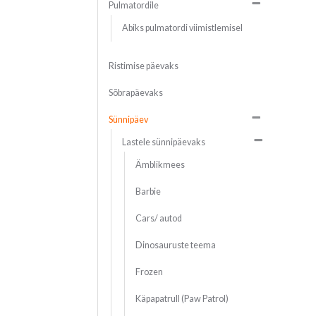
Pulmatordile
Abiks pulmatordi viimistlemisel
Ristimise päevaks
Sõbrapäevaks
Sünnipäev
Lastele sünnipäevaks
Ämblikmees
Barbie
Cars/ autod
Dinosauruste teema
Frozen
Käpapatrull (Paw Patrol)