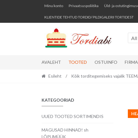
Skip
Skip
Minu konto
Privaatsuspoliitika
Üld- ja ostutingimus
to
to
KLIENTIDE TEHTUD TORDID/ PILDIGALERII TORTIDEST
navigation
content
All
AVALEHT
TOOTED
OSTUINFO
FIRM
Esileht
/
Kõik torditegemiseks vajalik TE
KATEGOORIAD
HE
UUED TOOTED SORTIMENDIS
MAGUSAD HINNAD! sh
LÕPUMÜÜK