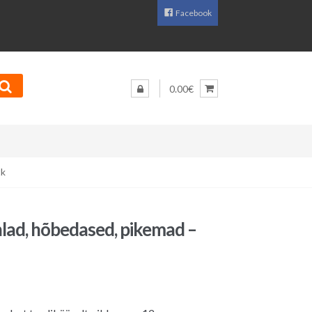
Facebook
0.00€
tk
lad, hõbedased, pikemad –
aegune
d