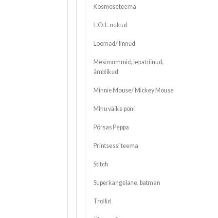
Kosmoseteema
L.O.L. nukud
Loomad/ linnud
Mesimummid, lepatriinud,
ämblikud
Minnie Mouse/ Mickey Mouse
Minu väike poni
Põrsas Peppa
Printsessi teema
Stitch
Superkangelane, batman
Trollid