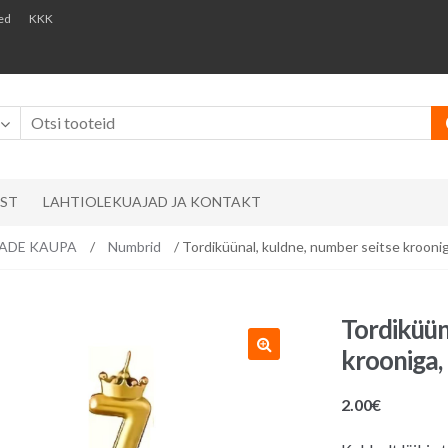
ed
KKK
AST
LAHTIOLEKUAJAD JA KONTAKT
EMADE KAUPA
/
Numbrid
/ Tordiküünal, kuldne, number seitse krooni
Tordiküün
krooniga,
2.00
€