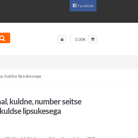
Facebook
0.00€
ga, kuldse lipsukesega
al, kuldne, number seitse
 kuldse lipsukesega