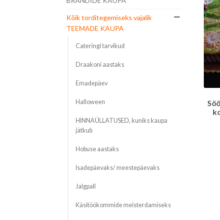
BRÄNDIDE KAUPA
Kõik torditegemiseks vajalik
TEEMADE KAUPA
Cateringi tarvikud
Draakoni aastaks
Emadepäev
Halloween
Söö
k
HINNAÜLLATUSED, kuniks kaupa
jätkub
Hobuse aastaks
Isadepäevaks/ meestepäevaks
Jalgpall
Käsitöökommide meisterdamiseks