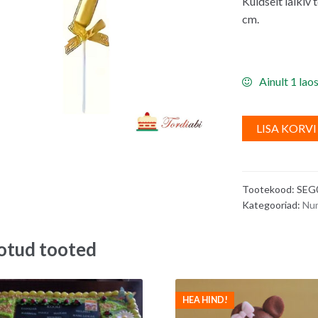
Kuldselt läikiv 
cm.
Ainult 1 lao
LISA KORVI
Tootekood:
SEG
Kategooriad:
Nu
otud tooted
HEA HIND!