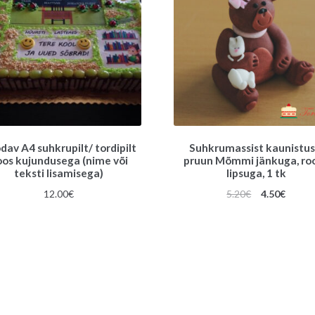
dav A4 suhkrupilt/ tordipilt
Suhkrumassist kaunistus
oos kujundusega (nime või
pruun Mõmmi jänkuga, ro
teksti lisamisega)
lipsuga, 1 tk
Algne
Praeg
12.00
€
5.20
€
4.50
€
hind
hind
oli:
on:
5.20€.
4.50€.