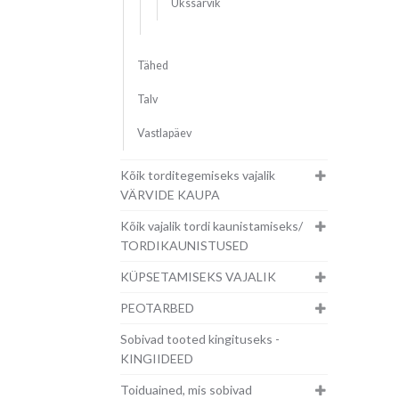
Ükssarvik
Tähed
Talv
Vastlapäev
Kõik torditegemiseks vajalik
VÄRVIDE KAUPA
Kõik vajalik tordi kaunistamiseks/
TORDIKAUNISTUSED
KÜPSETAMISEKS VAJALIK
PEOTARBED
Sobivad tooted kingituseks -
KINGIIDEED
Toiduained, mis sobivad