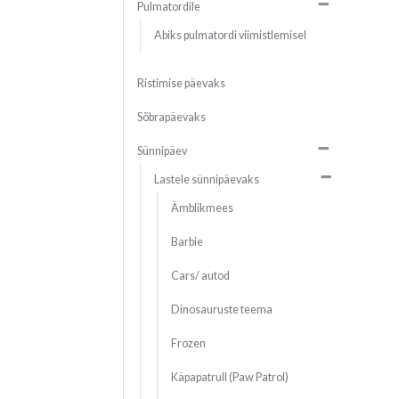
Pulmatordile
Abiks pulmatordi viimistlemisel
Ristimise päevaks
Sõbrapäevaks
Sünnipäev
Lastele sünnipäevaks
Ämblikmees
Barbie
Cars/ autod
Dinosauruste teema
Frozen
Käpapatrull (Paw Patrol)