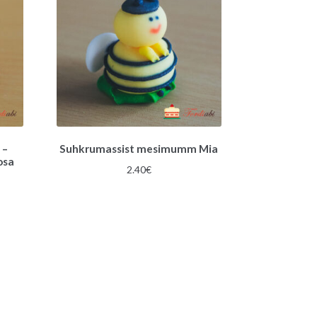
:
 –
Suhkrumassist mesimumm Mia
osa
2.40
€
une