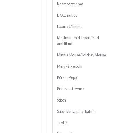
Kosmoseteema
L.O.L. nukud
Loomad/ linnud
Mesimummid, lepatriinud,
ämblikud
Minnie Mouse/ Mickey Mouse
Minu väike poni
Põrsas Peppa
Printsessi teema
Stitch
Superkangelane, batman
Trollid