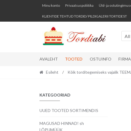
Skip
Skip
Minu konto
Privaatsuspoliitika
Üld- ja ostutingimus
to
to
KLIENTIDE TEHTUD TORDID/ PILDIGALERII TORTIDEST
navigation
content
All
AVALEHT
TOOTED
OSTUINFO
FIRM
Esileht
/
Kõik torditegemiseks vajalik TE
KATEGOORIAD
UUED TOOTED SORTIMENDIS
MAGUSAD HINNAD! sh
LÕPUMÜÜK