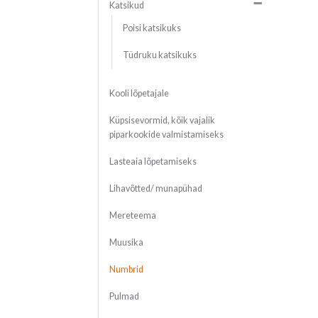
Katsikud
Poisi katsikuks
Tüdruku katsikuks
Kooli lõpetajale
Küpsisevormid, kõik vajalik
piparkookide valmistamiseks
Lasteaia lõpetamiseks
Lihavõtted/ munapühad
Mereteema
Muusika
Numbrid
Pulmad