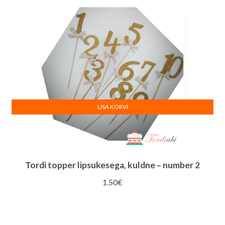
e
:
LISA KORVI
Tordi topper lipsukesega, kuldne – number 2
1.50
€