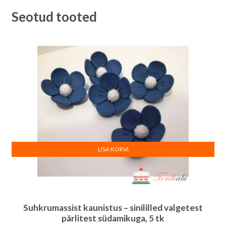
14.00€.
10.00€.
Seotud tooted
LISA KORVI
Suhkrumassist kaunistus – sinililled valgetest
pärlitest südamikuga, 5 tk