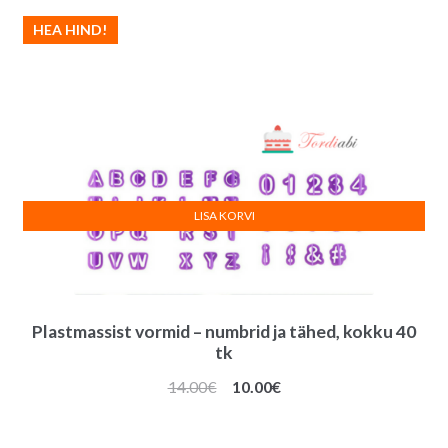
HEA HIND!
LISA KORVI
Plastmassist vormid – numbrid ja tähed, kokku 40
tk
Algne
Praegune
14.00
€
10.00
€
hind
hind
oli:
on: