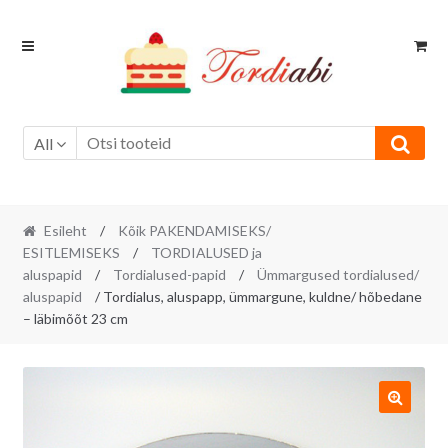
Skip
Skip
to
to
navigation
content
All
Esileht
/
Kõik PAKENDAMISEKS/
ESITLEMISEKS
/
TORDIALUSED ja
aluspapid
/
Tordialused-papid
/
Ümmargused tordialused/
aluspapid
/ Tordialus, aluspapp, ümmargune, kuldne/ hõbedane
– läbimõõt 23 cm