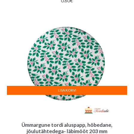
0.60
€
LISA KORVI
Ümmargune tordi aluspapp, hõbedane,
jõulutähtedega- läbimõõt 203 mm