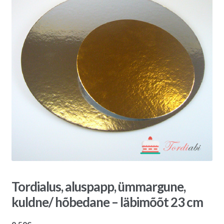
Tordialus, aluspapp, ümmargune,
kuldne/ hõbedane – läbimõõt 23 cm