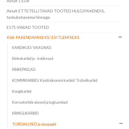
Ainult 1 EUR
Ainult ETTETELLITAVAD TOOTED HULGIPAKENDIS,
taskukohasema hinnaga
E171-VABAD TOOTED
Kõik PAKENDAMISEKS/ ESITLEMISEKS
KANDIKUD/ VAAGNAD
Kinkekarbid ja - kotikesed
KINKEPAELAD
KOMMIKARBID/ Käsitöökommi karbid/ Trühvlikarbid
Koogikarbid
Korrustortide alused ja tugisambad
KRINGLIKARBID
TORDIALUSED ja aluspapid