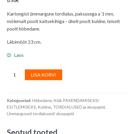
0.50
€
Kartongist ümmargune tordialus, paksusega a´1 mm,
mõlemalt poolt kaitsekihiga – ühelt poolt kuldne, teiselt
poolt hõbedane.
Läbimõõt 23 cm.
Laos
Tordialus,
A
LISA KORVI
aluspapp,
l
ümmargune,
t
kuldne/
e
Kategooriad:
Hõbedane
,
Kõik PAKENDAMISEKS/
hõbedane
r
ESITLEMISEKS
,
Kuldne
,
TORDIALUSED ja aluspapid
,
-
n
Ümmargused tordialused/ aluspapid
läbimõõt
a
23
t
Seotud tooted
cm
i