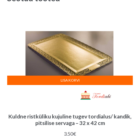
quantity
v
e
:
LISA KORVI
Kuldne ristküliku kujuline tugev tordialus/ kandik,
pitsilise servaga – 32 x 42 cm
3.50
€