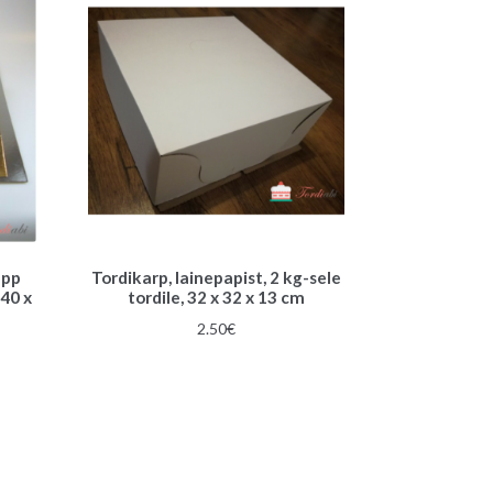
app
Tordikarp, lainepapist, 2 kg-sele
 40 x
tordile, 32 x 32 x 13 cm
2.50
€