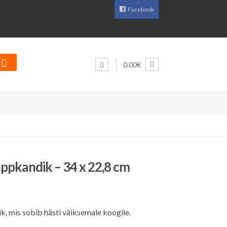
Facebook
0.00€
ppkandik – 34 x 22,8 cm
, mis sobib hästi väiksemale koogile.