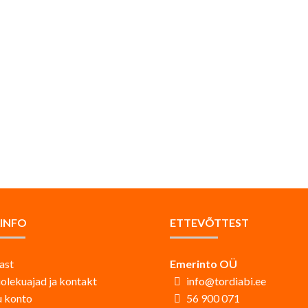
AINFO
ETTEVÕTTEST
ast
Emerinto OÜ
iolekuajad ja kontakt
info@tordiabi.ee
 konto
56 900 071