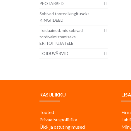
PEOTARBED
Sobivad tooted kingituseks -
KINGIIDEED
Toiduained, mis sobivad
tordivalmistamiseks
ERITOITUJATELE
TOIDUVÄRVID
KASULIKKU
LIS
Tooted
Firm
Privaatsuspoliitika
Laht
Üld- ja ostutingimused
Minu