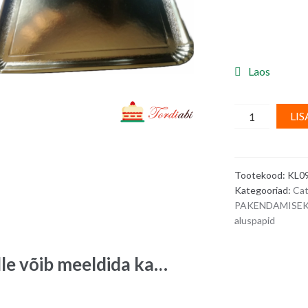
Laos
Kuldne
LIS
pappkandik
-
34
Tootekood:
KL0
x
Kategooriad:
Cat
22,8
PAKENDAMISEKS
cm
aluspapid
quantity
lle võib meeldida ka…