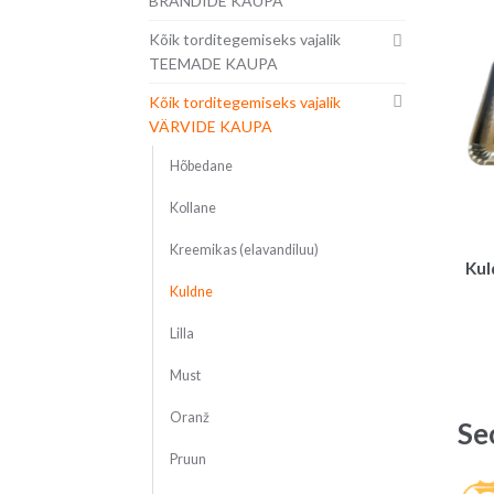
BRÄNDIDE KAUPA
Kõik torditegemiseks vajalik
TEEMADE KAUPA
Kõik torditegemiseks vajalik
VÄRVIDE KAUPA
Hõbedane
Kollane
Kreemikas (elavandiluu)
Kul
Kuldne
Lilla
Must
Oranž
Se
Pruun