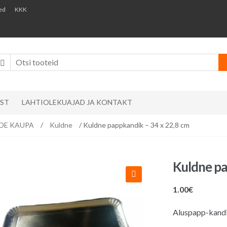
ed
KKK
AST
LAHTIOLEKUAJAD JA KONTAKT
VIDE KAUPA
/
Kuldne
/ Kuldne pappkandik – 34 x 22,8 cm
Kuldne pa
1.00
€
Aluspapp-kandik