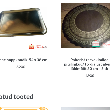
dne pappkandik, 54 x 38 cm
Paberist rasvakindlad
pitslinikud/ tordialuspaber
2.20
€
läbimõõt 30 cm – 5 tk
1.90
€
otud tooted