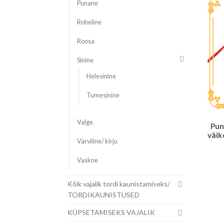
Punane
Roheline
Roosa
Sinine
Helesinine
Tumesinine
Valge
Pun
väik
Värviline/ kirju
Vaskne
Kõik vajalik tordi kaunistamiseks/
TORDIKAUNISTUSED
KÜPSETAMISEKS VAJALIK