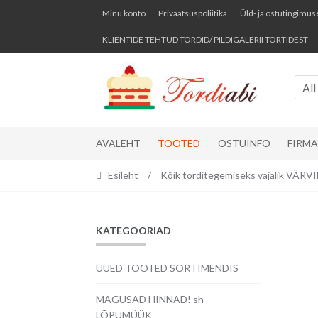
Skip
Skip
Minu konto
Privaatsuspoliitika
Üld- ja ostutingimus
to
to
KLIENTIDE TEHTUD TORDID/ PILDIGALERII TORTIDEST
navigation
content
All
AVALEHT
TOOTED
OSTUINFO
FIRM
Esileht
/
Kõik torditegemiseks vajalik VÄR
KATEGOORIAD
UUED TOOTED SORTIMENDIS
MAGUSAD HINNAD! sh
LÕPUMÜÜK