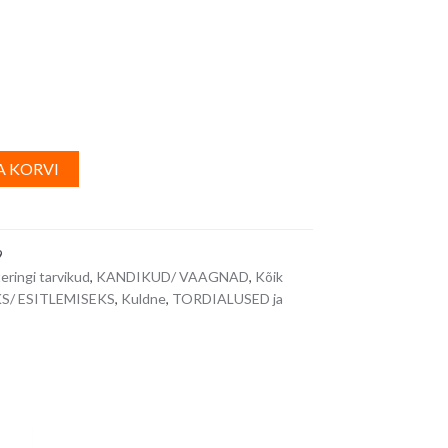
A
A KORVI
l
t
e
9
r
eringi tarvikud
,
KANDIKUD/ VAAGNAD
,
Kõik
n
/ ESITLEMISEKS
,
Kuldne
,
TORDIALUSED ja
a
t
i
v
e
: