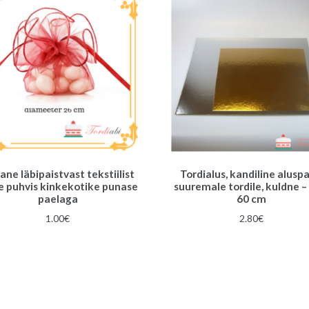
ane läbipaistvast tekstiilist
Tordialus, kandiline alusp
e puhvis kinkekotike punase
suuremale tordile, kuldne –
paelaga
60 cm
1.00
€
2.80
€