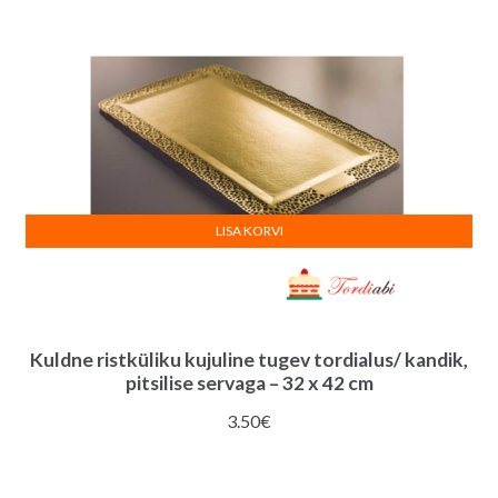
LISA KORVI
Kuldne ristküliku kujuline tugev tordialus/ kandik,
pitsilise servaga – 32 x 42 cm
3.50
€