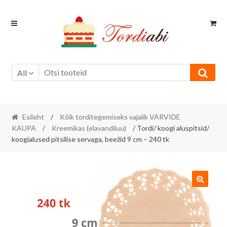
Skip
Skip
to
to
navigation
content
All
Esileht
/
Kõik torditegemiseks vajalik VÄRVIDE
KAUPA
/
Kreemikas (elavandiluu)
/ Tordi/ koogi aluspitsid/
koogialused pitsilise servaga, beežid 9 cm – 240 tk