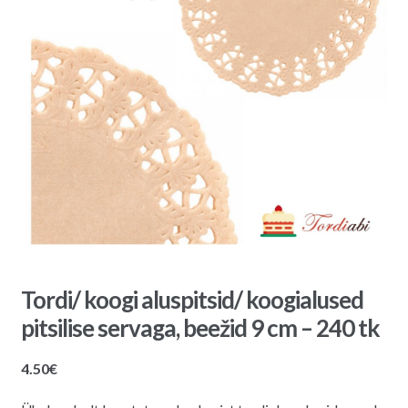
Tordi/ koogi aluspitsid/ koogialused
pitsilise servaga, beežid 9 cm – 240 tk
4.50
€