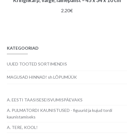
Kringlikarp, valge, lainepalist – 45 x 34 x 10 cm
2.20
€
KATEGOORIAD
UUED TOOTED SORTIMENDIS
MAGUSAD HINNAD! sh LÕPUMÜÜK
A. EESTI TAASISESEISVUMISPÄEVAKS
A. PULMATORDI KAUNISTUSED - figuurid ja kujud tordi
kaunistamiseks
A. TERE, KOOL!