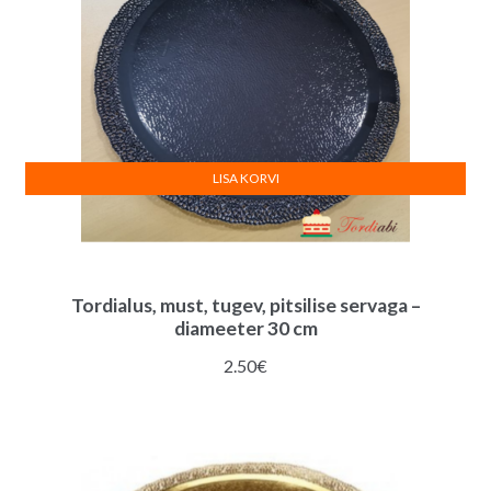
LISA KORVI
Tordialus, must, tugev, pitsilise servaga –
diameeter 30 cm
2.50
€