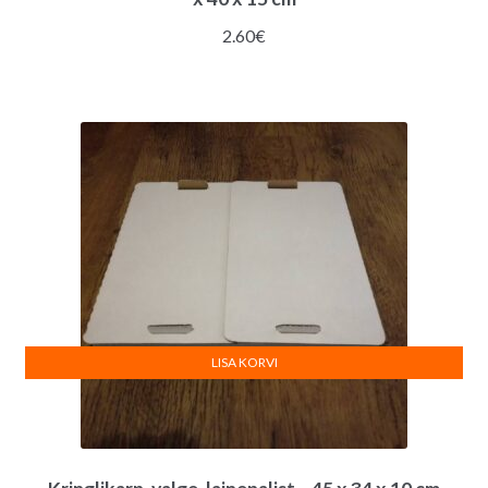
2.60
€
LISA KORVI