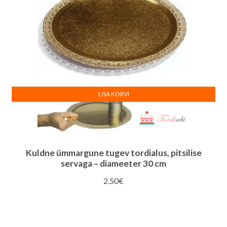
LISA KORVI
Kuldne ümmargune tugev tordialus, pitsilise
servaga – diameeter 30 cm
2.50
€