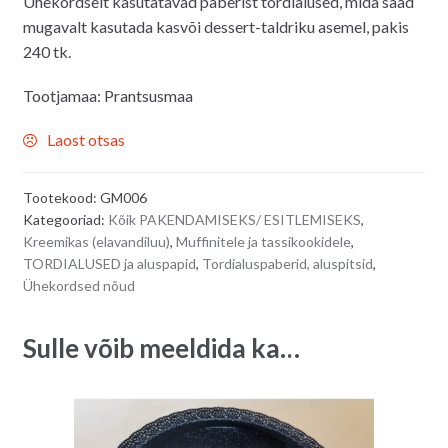
Ühekordselt kasutatavad paberist tordialused, mida saad
mugavalt kasutada kasvõi dessert-taldriku asemel, pakis
240 tk.
Tootjamaa: Prantsusmaa
Laost otsas
Tootekood:
GM006
Kategooriad:
Kõik PAKENDAMISEKS/ ESITLEMISEKS
,
Kreemikas (elavandiluu)
,
Muffinitele ja tassikookidele
,
TORDIALUSED ja aluspapid
,
Tordialuspaberid, aluspitsid
,
Ühekordsed nõud
Sulle võib meeldida ka…