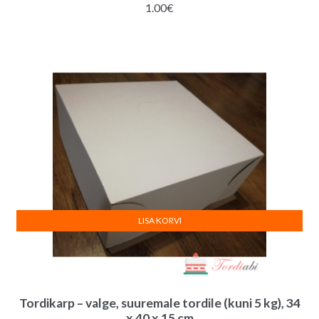
1.00
€
LISA KORVI
Tordikarp – valge, suuremale tordile (kuni 5 kg), 34
x 40 x 15 cm