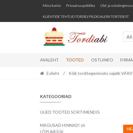
Skip
Skip
Minu konto
Privaatsuspoliitika
Üld- ja ostutingimus
to
to
KLIENTIDE TEHTUD TORDID/ PILDIGALERII TORTIDEST
navigation
content
All
AVALEHT
TOOTED
OSTUINFO
FIRM
Esileht
/
Kõik torditegemiseks vajalik VÄ
KATEGOORIAD
UUED TOOTED SORTIMENDIS
MAGUSAD HINNAD! sh
HE
LÕPUMÜÜK