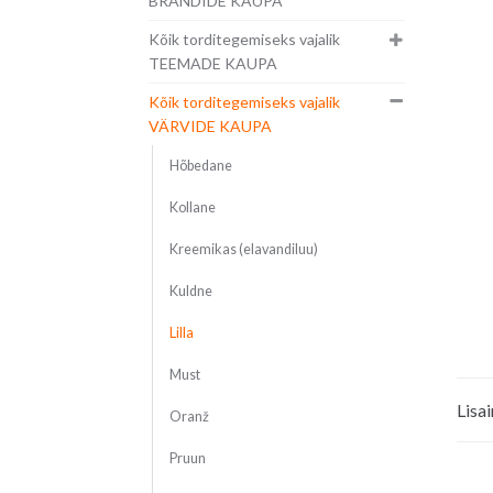
BRÄNDIDE KAUPA
Kõik torditegemiseks vajalik
TEEMADE KAUPA
Kõik torditegemiseks vajalik
VÄRVIDE KAUPA
Hõbedane
Kollane
Kreemikas (elavandiluu)
Kuldne
Lilla
Must
Lisa
Oranž
Pruun