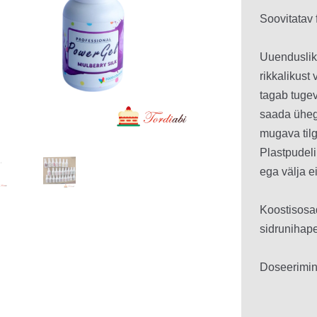
oli:
on:
3.80€.
3.0
Uuendusliku
rikkalikust 
tagab tugev
saada ühegi
mugava tilgu
Plastpudelil
ega välja ei
Koostisosad
sidrunihape
Doseerimine