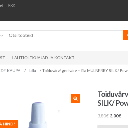
ed
KKK
AST
LAHTIOLEKUAJAD JA KONTAKT
RVIDE KAUPA
/
Lilla
/ Toiduvärv/ geelvärv – lilla MULBERRY SILK/ Pow
Toiduvärv
SILK/ Pow
Algne
Pr
3.80
€
3.00
€
hind
hin
A HIND!