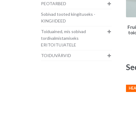
PEOTARBED
Sobivad tooted kingituseks -
KINGIIDEED
Frui
Toiduained, mis sobivad
toi
tordivalmistamiseks
ERITOITUJATELE
TOIDUVÄRVID
Se
HEA