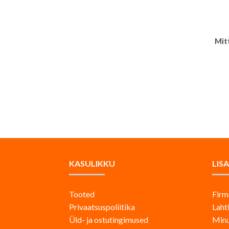
Mit
KASULIKKU
LIS
Tooted
Firm
Privaatsuspoliitika
Laht
Üld- ja ostutingimused
Minu