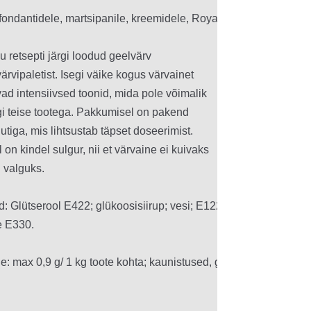
0€.
 retsepti järgi loodud geelvärv 

värvipaletist. Isegi väike kogus värvainet

ad intensiivsed toonid, mida pole võimalik

 teise tootega. Pakkumisel on pakend 

tiga, mis lihtsustab täpset doseerimist.

 on kindel sulgur, nii et värvaine ei kuivaks 

 valguks.

: Glütserool E422; glükoosisiirup; vesi; E122, E129, E133; emul
 E330.

: max 0,9 g/ 1 kg toote kohta; kaunistused, glasuurid, täidised (v