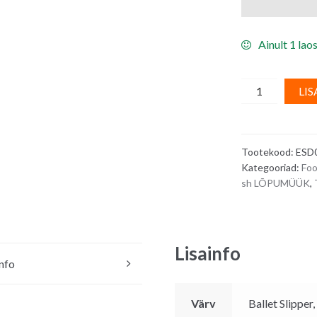
Ainult 1 laos
Toiduvärv/
LIS
geelvärv
-
lilla
Tootekood:
ESD
MULBERRY
Kategooriad:
Foo
SILK/
sh LÕPUMÜÜK
,
Powergel
Professional
20
g
Lisainfo
quantity
info
Värv
Ballet Slippe