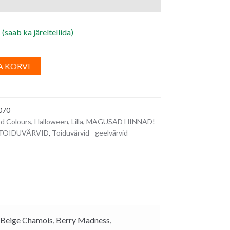
 (saab ka järeltellida)
A
A KORVI
l
t
e
070
r
d Colours
,
Halloween
,
Lilla
,
MAGUSAD HINNAD!
n
TOIDUVÄRVID
,
Toiduvärvid - geelvärvid
a
t
i
v
e
:
r, Beige Chamois, Berry Madness,