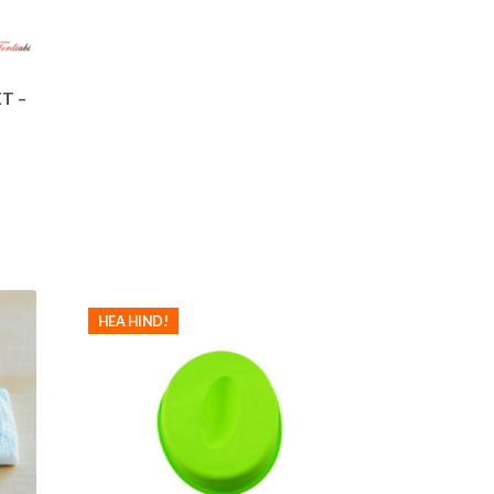
ET –
HEA HIND!