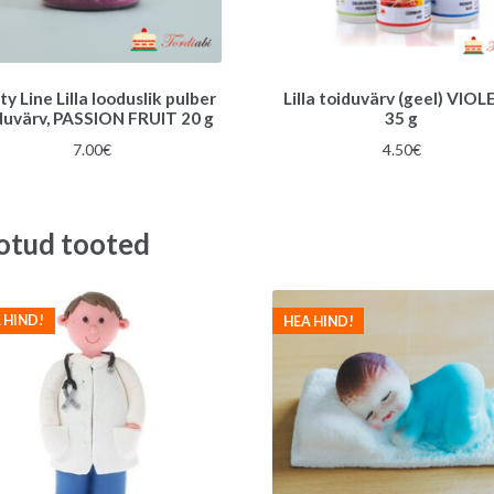
ty Line Lilla looduslik pulber
Lilla toiduvärv (geel) VIOL
duvärv, PASSION FRUIT 20 g
35 g
7.00
€
4.50
€
otud tooted
 HIND!
HEA HIND!