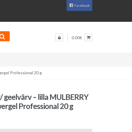
Facebook
0.00€
ergel Professional 20 g
/ geelvärv – lilla MULBERRY
ergel Professional 20 g
aegune
d