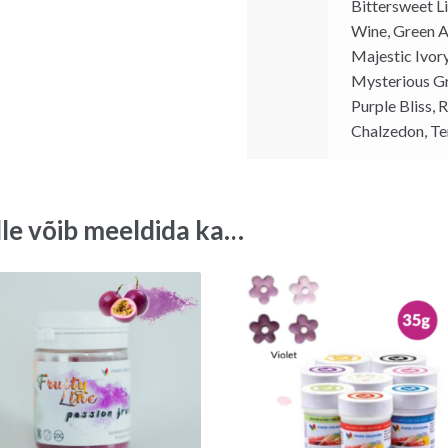
Bittersweet L
Wine, Green A
Majestic Ivory
Mysterious Gr
Purple Bliss, 
Chalzedon, Te
lle võib meeldida ka…