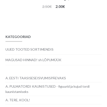
Algne
Praegune
2.50
€
2.00
€
hind
hind
oli:
on:
2.50€.
2.00€.
KATEGOORIAD
UUED TOOTED SORTIMENDIS
MAGUSAD HINNAD! sh LÕPUMÜÜK
A. EESTI TAASISESEISVUMISPÄEVAKS
A. PULMATORDI KAUNISTUSED - figuurid ja kujud tordi
kaunistamiseks
A. TERE, KOOL!