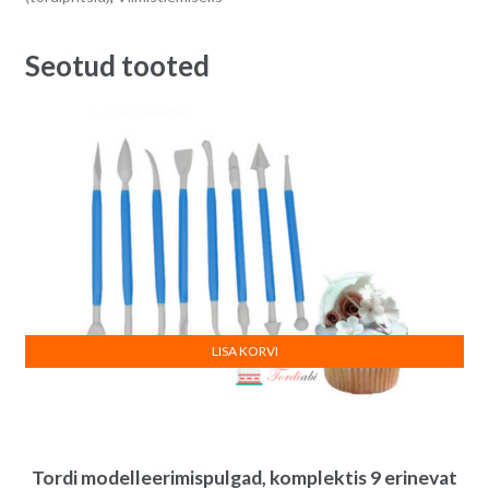
nr.
a
1
t
Seotud tooted
quantity
i
v
e
:
LISA KORVI
Tordi modelleerimispulgad, komplektis 9 erinevat