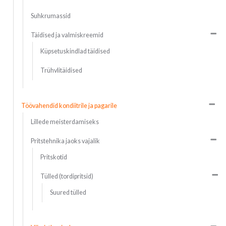
Suhkrumassid
Täidised ja valmiskreemid
Küpsetuskindlad täidised
Trühvlitäidised
Töövahendid kondiitrile ja pagarile
Lillede meisterdamiseks
Pritstehnika jaoks vajalik
Pritskotid
Tülled (tordipritsid)
Suured tülled