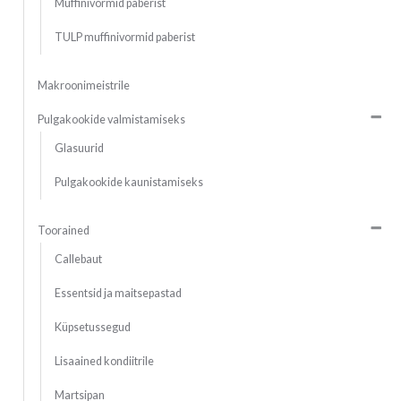
Muffinivormid paberist
TULP muffinivormid paberist
Makroonimeistrile
Pulgakookide valmistamiseks
Glasuurid
Pulgakookide kaunistamiseks
Toorained
Callebaut
Essentsid ja maitsepastad
Küpsetussegud
Lisaained kondiitrile
Martsipan