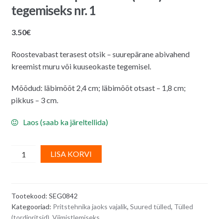
tegemiseks nr. 1
3.50
€
Roostevabast terasest otsik – suurepärane abivahend
kreemist muru või kuuseokaste tegemisel.
Mõõdud: läbimõõt 2,4 cm; läbimõõt otsast – 1,8 cm;
pikkus – 3 cm.
Laos (saab ka järeltellida)
Suur
A
LISA KORVI
kreemipritsi
l
otsik
t
(tülle)
e
Tootekood:
SEG0842
muru
r
Kategooriad:
Pritstehnika jaoks vajalik
,
Suured tülled
,
Tülled
tegemiseks
n
(tordipritsid)
,
Viimistlemiseks