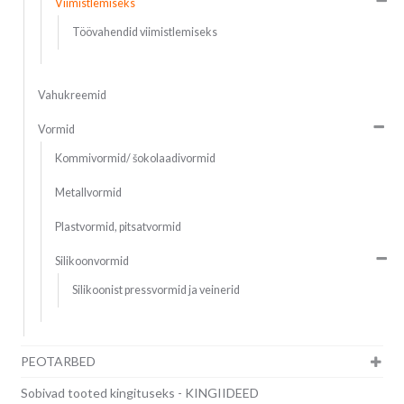
Viimistlemiseks
Töövahendid viimistlemiseks
Vahukreemid
Vormid
Kommivormid/ šokolaadivormid
Metallvormid
Plastvormid, pitsatvormid
Silikoonvormid
Silikoonist pressvormid ja veinerid
PEOTARBED
Sobivad tooted kingituseks - KINGIIDEED