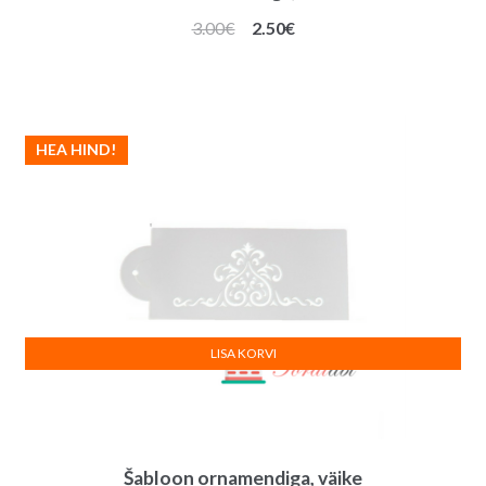
Algne
Praegune
3.00
€
2.50
€
hind
hind
oli:
on:
3.00€.
2.50€.
HEA HIND!
LISA KORVI
Šabloon ornamendiga, väike