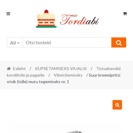
Skip
Skip
to
to
navigation
content
All
Esileht
/
KÜPSETAMISEKS VAJALIK
/
Töövahendid
kondiitrile ja pagarile
/
Viimistlemiseks
/ Suur kreemipritsi
otsik (tülle) muru tegemiseks nr. 1