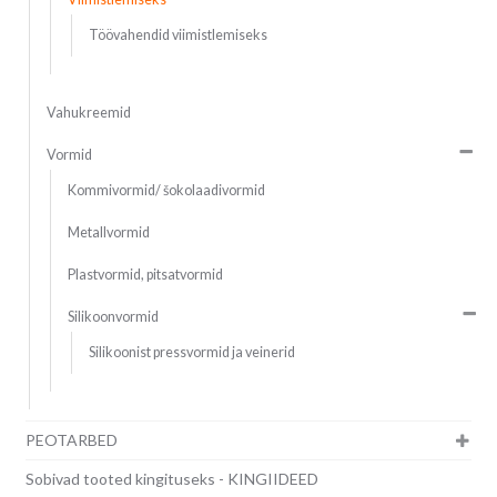
Töövahendid viimistlemiseks
Vahukreemid
Vormid
Kommivormid/ šokolaadivormid
Metallvormid
Plastvormid, pitsatvormid
Silikoonvormid
Silikoonist pressvormid ja veinerid
PEOTARBED
Sobivad tooted kingituseks - KINGIIDEED