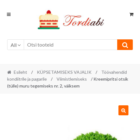
Skip
Skip
to
to
navigation
content
All
Esileht
/
KÜPSETAMISEKS VAJALIK
/
Töövahendid
kondiitrile ja pagarile
/
Viimistlemiseks
/ Kreemipritsi otsik
(tülle) muru tegemiseks nr. 2, väiksem