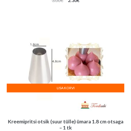
3.00
€
2.30
€
hind
hind
oli:
on:
3.00€.
2.30€.
LISA KORVI
Kreemipritsi otsik (suur tülle) ümara 1.8 cm otsaga
– 1 tk