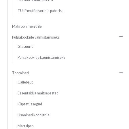
TULP muffinivormid paberist
Makroonimeistrile
Pulgakookide valmistamiseks
Glasuurid
Pulgakookide kaunistamiseks
Toorained
Callebaut
Essentsid ja maitsepastad
Küpsetussegud
Lisaained kondiitrile
Martsipan