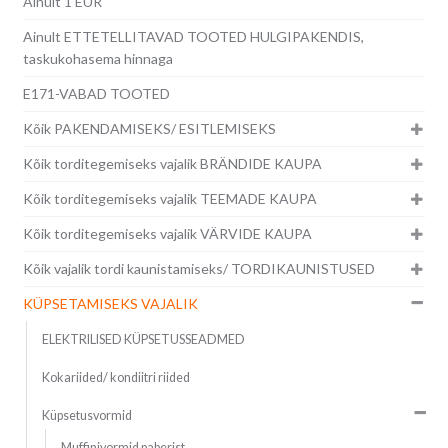
Ainult 1 EUR
Ainult ETTETELLITAVAD TOOTED HULGIPAKENDIS,
taskukohasema hinnaga
E171-VABAD TOOTED
Kõik PAKENDAMISEKS/ ESITLEMISEKS
Kõik torditegemiseks vajalik BRÄNDIDE KAUPA
Kõik torditegemiseks vajalik TEEMADE KAUPA
Kõik torditegemiseks vajalik VÄRVIDE KAUPA
Kõik vajalik tordi kaunistamiseks/ TORDIKAUNISTUSED
KÜPSETAMISEKS VAJALIK
ELEKTRILISED KÜPSETUSSEADMED
Kokariided/ kondiitri riided
Küpsetusvormid
Muffinivormid paberist