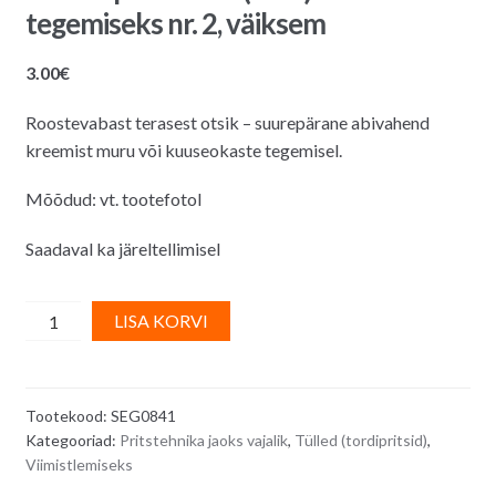
tegemiseks nr. 2, väiksem
3.00
€
Roostevabast terasest otsik – suurepärane abivahend
kreemist muru või kuuseokaste tegemisel.
Mõõdud: vt. tootefotol
Saadaval ka järeltellimisel
Kreemipritsi
A
LISA KORVI
otsik
l
(tülle)
t
muru
e
Tootekood:
SEG0841
tegemiseks
r
Kategooriad:
Pritstehnika jaoks vajalik
,
Tülled (tordipritsid)
,
nr.
n
Viimistlemiseks
2,
a