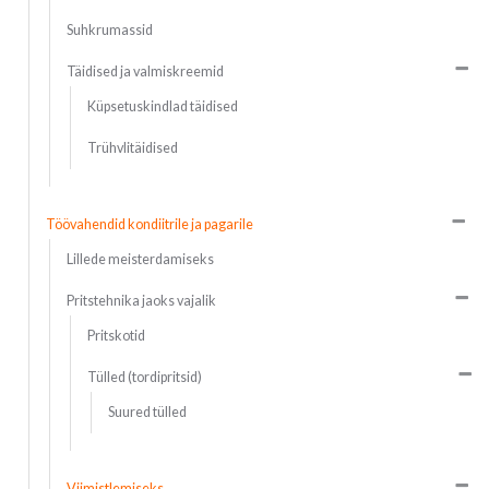
Suhkrumassid
Täidised ja valmiskreemid
Küpsetuskindlad täidised
Trühvlitäidised
Töövahendid kondiitrile ja pagarile
Lillede meisterdamiseks
Pritstehnika jaoks vajalik
Pritskotid
Tülled (tordipritsid)
Suured tülled
Viimistlemiseks