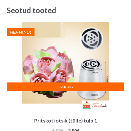
väiksem
t
Seotud tooted
quantity
i
v
e
HEA HIND!
:
LISA KORVI
Pritskoti otsik (tülle) tulp 1
Algne
Praegune
4.50
€
3.50
€